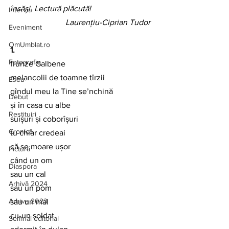
însăși. Lectură plăcută! 
Interviu
Laurențiu-Ciprian Tudor
Eveniment
OmUmblat.ro
1.
Fotografie
frunze Galbene
melancolii de toamne tîrzii
Eseu
gîndul meu la Tine se’nchină
Debut
și în casa cu albe
Restituiri
suișuri și coborîșuri
Cronică
tu chiar credeai
că se moare ușor
Pictură
când un om
Diaspora
sau un cal
Arhivă 2024
sau un pom
Arhiva 2023
sau un mal
cu-un soldat
Semnal editorial