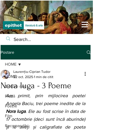
Postare
HOME
Laurențiu-Ciprian Tudor
HOME
22 oct. 2025
1 min de citit
Nora Iuga - 3 Poeme
Despre noi
Am primit, prin mijlocirea poetei 
Proză
Angela Baciu, trei poeme inedite de la 
Poezie
Nora Iuga
. Ele au fost scrise în data de 
Film
17 octombrie (deci sunt încă aburinde) 
Recomandări
și le aveți și caligrafiate de poeta 