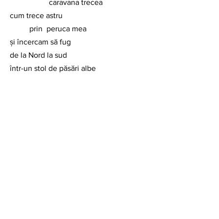
		caravana trecea
cum trece astru
	prin  peruca mea
și încercam să fug
de la Nord la sud
într-un stol de păsări albe
tu pînă unde 
	o să m-aștepți
cînd vîntul din nord
vine și pleacă
pleacă și vineri 
la fel de punctual
ca un prohod....