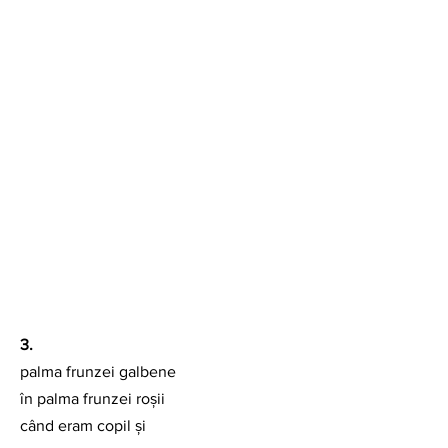
3.
palma frunzei galbene
în palma frunzei roșii
când eram copil și 