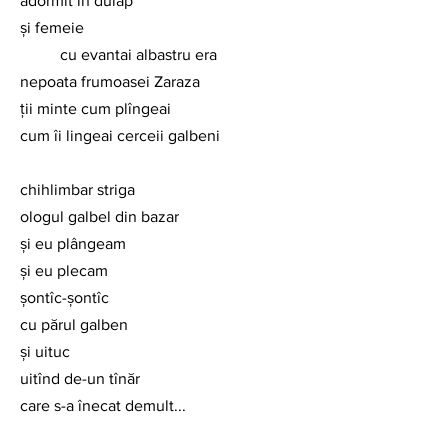
adormit în dulap
și femeie
	cu evantai albastru era
nepoata frumoasei Zaraza
ții minte cum plîngeai
cum îi lingeai cerceii galbeni
chihlimbar striga
ologul galbel din bazar
și eu plângeam
și eu plecam
șontîc-șontîc
cu părul galben
și uituc
uitînd de-un tînăr 
care s-a înecat demult... 