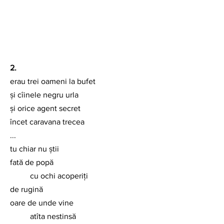
2.
erau trei oameni la bufet
și cîinele negru urla
și orice agent secret 
încet caravana trecea
...
tu chiar nu știi
fată de popă
	cu ochi acoperiți
de rugină
oare de unde vine
	atîta nestinsă