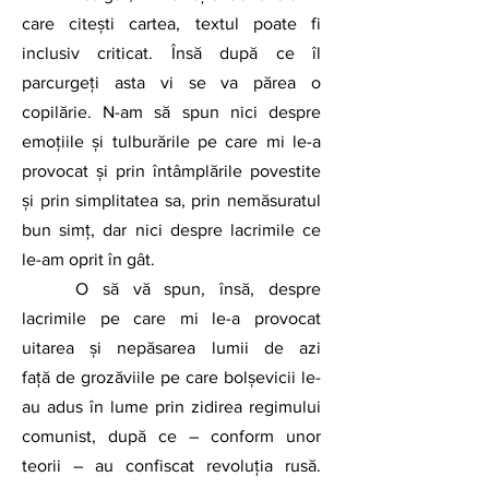
care citești cartea, textul poate fi 
inclusiv criticat. Însă după ce îl 
parcurgeți asta vi se va părea o 
copilărie. N-am să spun nici despre 
emoțiile și tulburările pe care mi le-a 
provocat și prin întâmplările povestite 
și prin simplitatea sa, prin nemăsuratul 
bun simţ, dar nici despre lacrimile ce 
le-am oprit în gât.
	O să vă spun, însă, despre 
lacrimile pe care mi le-a provocat 
uitarea şi nepăsarea lumii de azi 
față de grozăviile pe care bolşevicii le-
au adus în lume prin zidirea regimului 
comunist, după ce – conform unor 
teorii – au confiscat revoluţia rusă. 