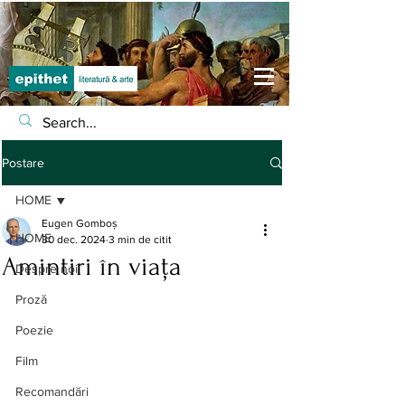
Postare
HOME
Eugen Gomboș
HOME
30 dec. 2024
3 min de citit
Amintiri în viața
Despre noi
Proză
Poezie
Film
Recomandări