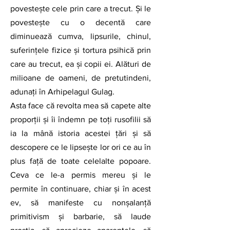
povesteşte cele prin care a trecut. Şi le 
povesteşte cu o decentă care 
diminuează cumva, lipsurile, chinul, 
suferințele fizice și tortura psihică prin 
care au trecut, ea și copii ei. Alături de 
milioane de oameni, de pretutindeni, 
adunați în Arhipelagul Gulag.
Asta face că revolta mea să capete alte 
proporţii şi îi îndemn pe toţi rusofilii să 
ia la mână istoria acestei țări și să 
descopere ce le lipsește lor ori ce au în 
plus față de toate celelalte popoare. 
Ceva ce le-a permis mereu și le 
permite în continuare, chiar și în acest 
ev, să manifeste cu nonșalanță 
primitivism și barbarie, să laude 