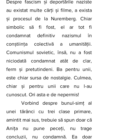
Despre fascism şi deportările naziste 
au existat multe cărţi şi filme, a exista 
şi procesul de la Nuremberg. Chiar 
simbolic să fi fost, el ar tot fi 
condamnat definitiv nazismul în 
conştiinţa colectivă a umanităţii. 
Comunismul sovietic, însă, nu a fost 
niciodată condamnat atât de clar, 
ferm și pretutindeni. Ba pentru unii, 
este chiar sursa de nostalgie. Culmea, 
chiar şi pentru unii care nu l-au 
cunoscut. Ori asta e de nepermis!
	Vorbind despre bunul-simţ al 
unei tărânci cu trei clase primare, 
amintit mai sus, trebuie să spun doar că 
Anița nu pune peceţi, nu trage 
concluzii, nu condamnă. Ea doar 