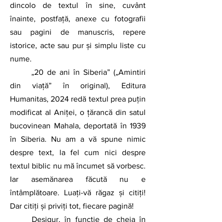
dincolo de textul în sine, cuvânt 
înainte, postfaţă, anexe cu fotografii 
sau pagini de manuscris, repere 
istorice, acte sau pur şi simplu liste cu 
nume.
	„20 de ani în Siberia” („Amintiri 
din viață” în original), Editura 
Humanitas, 2024 redă textul prea puțin 
modificat al Aniței, o țărancă din satul 
bucovinean Mahala, deportată în 1939 
în Siberia. Nu am a vă spune nimic 
despre text, la fel cum nici despre 
textul biblic nu mă încumet să vorbesc. 
Iar asemănarea făcută nu e 
întâmplătoare. Luaţi-vă răgaz și citiți! 
Dar citiți și priviți tot, fiecare pagină!
	Desigur, în funcție de cheia în 