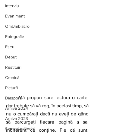
Interviu
Eveniment
OmUmblat.ro
Fotografie
Eseu
Debut
Restituiri
Cronică
Pictură
	Vă propun spre lectura o carte, 
Diaspora
dar trebuie să vă rog, în acelaşi timp, să 
Arhivă 2024
nu o cumpăraţi dacă nu aveţi de gând 
Arhiva 2023
să parcurgeţi fiecare pagină a sa, 
Semnal editorial
indiferent ce conţine. Fie că sunt, 