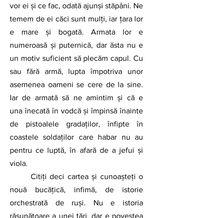
vor ei și ce fac, odată ajunși stăpâni. Ne 
temem de ei căci sunt mulți, iar țara lor 
e mare și bogată. Armata lor e 
numeroasă și puternică, dar ăsta nu e 
un motiv suficient să plecăm capul. Cu 
sau fără armă, lupta împotriva unor 
asemenea oameni se cere de la sine. 
Iar de armată să ne amintim și că e 
una înecată în vodcă și împinsă înainte 
de pistoalele gradaților, înfipte în 
coastele soldaților care habar nu au 
pentru ce luptă, în afară de a jefui și 
viola.
	Citiți deci cartea și cunoașteți o 
nouă bucățică, infimă, de istorie 
orchestrată de ruși. Nu e istoria 
răsunătoare a unei țări, dar e povestea 