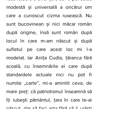
modestă și universală a oricărui om 
care a cunoscut cizma rusească. Nu 
sunt bucovinean și nici măcar român 
după origine, însă sunt român după 
locul în care m-am născut și după 
sufletul pe care acest loc mi l-a 
modelat. Iar Anița Cudla, țăranca fără 
scoală, cu însemnările ei care după 
standardele actuale nici nu pot fi 
numite „carte”, mi-a amintit ceva, de 
mare preț: că patriotismul înseamnă să 
îți iubești pământul, țara în care te-ai 
născut, dar să faci asta fără să îi urăști 
pe alții, de alt neam. Și mi-a mai arătat, 
mie, omul modern și bine înfipt în 
societatea românească (și europeană), 