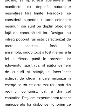
prostia, să aprecieze aparențele, să 
manifeste cu deplină naturalețe 
nesimțirea fără limite. Paradoxal, se 
consideră superiori tuturor celorlalte 
neamuri, dar sunt pe deplin obedienți 
față de conducătorii lor. Desigur, nu 
întreg poporul rus este caracterizat de 
toate acestea, însă în 
ansamblu, îndobitocit a fost mereu și la 
fel a rămas, până în prezent. Iar 
adevăratul spirit rus, al atâtor oameni 
de cultură și știință, e încet-încet 
extirpat de oligarhia care mixează în 
esența sa tot ce este mai rău, atât din 
regimul comunist, cât și din cel 
capitalist. Deși am experimentat recent 
manoperele lor diabolice, ignorăm ce 