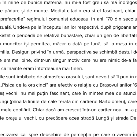
tă în mine de bunica maternă, nu mi-a fost greu să mă îndrăgo
e pădure şi de munte. Mediul citadin era şi el fascinant, chiar 
„prefacerile” regimului comunist aduceau, în anii ʼ70 din secolu
zuală. Undeva pe la începutul anilor respectivi, după prigoana anil
existat o perioadă de relativă bunăstare, chiar un gen de libertate 
u muncitor îşi permitea, măcar o dată pe lună, să ia masa în o
ilia. Desigur, privind în urmă, perspectiva se schimbă destul d
e era mai bine, dintr-un singur motiv care nu are nimic de-a fac
ă înainte eram întotdeauna mai tineri.
„Pisica de la ora cinci” are efectiv o relație cu Brașovul anilor ʼ6
aş vechi, nu mai puţin fascinant, care în mintea mea de atunci 
Lungi (până la liniile de cale ferată din cartierul Bartolomeu), car
mele copilării. Chiar dacă am crescut într-un cartier nou, mi-a 
le oraşului vechi, cu precădere acea stradă Lungă și strada De M