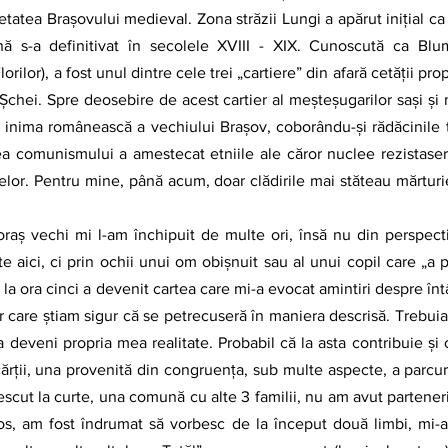
etatea Brașovului medieval. Zona străzii Lungi a apărut iniţial ca s
nă s-a definitivat în secolele XVIII - XIX. Cunoscută ca Blu
lor), a fost unul dintre cele trei „cartiere” din afară cetăţii propr
 Șchei. Spre deosebire de acest cartier al meşteşugarilor saşi şi 
 inima românească a vechiului Braşov, coborându-şi rădăcinile 
a comunismului a amestecat etniile ale căror nuclee rezistaseră
elor. Pentru mine, până acum, doar clădirile mai stăteau mărturi
e aici, ci prin ochii unui om obişnuit sau al unui copil care „a pr
 la ora cinci a devenit cartea care mi-a evocat amintiri despre înt
ar care ştiam sigur că se petrecuseră în maniera descrisă. Trebuia
a deveni propria mea realitate. Probabil că la asta contribuie ş
ărții, una provenită din congruența, sub multe aspecte, a parcur
escut la curte, una comună cu alte 3 familii, nu am avut parteneri
ios, am fost îndrumat să vorbesc de la început două limbi, mi-