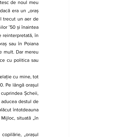
stesc de noul meu 
dacă era un „oraş 
l trecut un aer de 
or ʼ50 şi înaintea 
reinterpretată, în 
raș sau în Poiana 
e mult. Dar mereu 
e cu politica sau 
0. Pe lângă oraşul 
cuprindea Șcheii, 
e aducea destul de 
plăcut întotdeauna 
ijloc, situată „în 