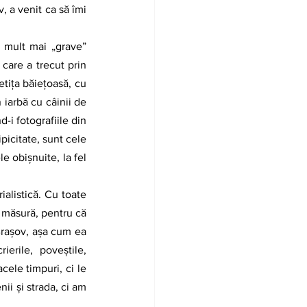
, a venit ca să îmi 
are a trecut prin 
tița băiețoasă, cu 
iarbă cu câinii de 
-i fotografiile din 
picitate, sunt cele 
e obișnuite, la fel 
 măsură, pentru că 
Brașov, așa cum ea 
erile, poveștile, 
cele timpuri, ci le 
i și strada, ci am 