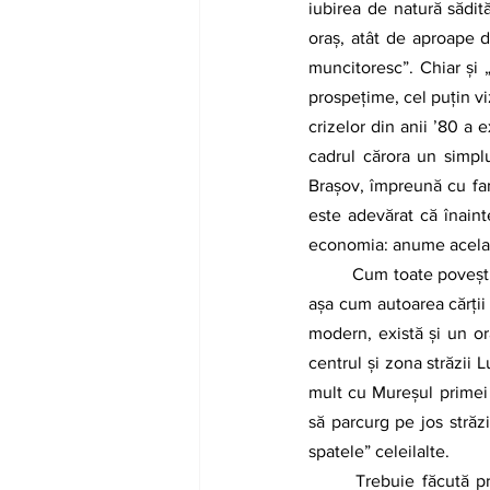
iubirea de natură sădi
oraş, atât de aproape d
muncitoresc”. Chiar şi 
prospeţime, cel puţin vi
crizelor din anii ʼ80 a 
cadrul cărora un simpl
Braşov, împreună cu fam
este adevărat că înaint
economia: anume acela c
	Cum toate poveștile sunt îmbibate de atmosfera orașului, sunt nevoit să îl pun în relație cu mine, tot 
așa cum autoarea cărții 
modern, există şi un or
centrul şi zona străzii 
mult cu Mureșul primei 
să parcurg pe jos străzi
spatele” celeilalte. 
	Trebuie făcută precizarea că, spre deosebire de percepţia pe care o aveam în copilărie, „oraşul 