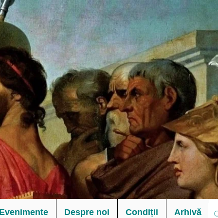
Evenimente
Despre noi
Condiții
Arhivă