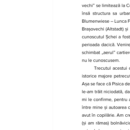
vechi” se limitează la C
însă structura sa urba
Blumenwiese – Lunca Flori
Brașovechi (Altstadt) și
cunoscutul Şchei a fost
perioada dacică. Venire
schimbat „aerul” cartier
nu le cunoscusem.
	Trecutul acestui oraş vechi mi l-am închipuit de multe ori, însă nu din perspectiva evenimentelor 
istorice majore petrecut
Aşa se face că Pisica de
le-am trăit niciodată, d
mi le confirme, pentru 
între mine şi autoarea c
avut în copilărie. Am cr
(şi am rămas) bolnăvic