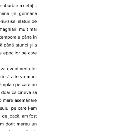
uburbie a cetăţii, 
măna (în germană 
iu-zise, alături de 
maghiari, mult mai 
temporale până în 
 până atunci şi a 
e epocilor pe care 
ins” alte vremuri. 
âmplări pe care nu 
 doar ca cineva să 
i o mare asemănare 
sului pe care l-am 
 de joacă, am fost 
am dorit mereu un 