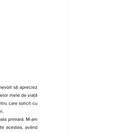
ţelor mele de viaţă 
tru care solicit cu 
i.
te acestea, având 