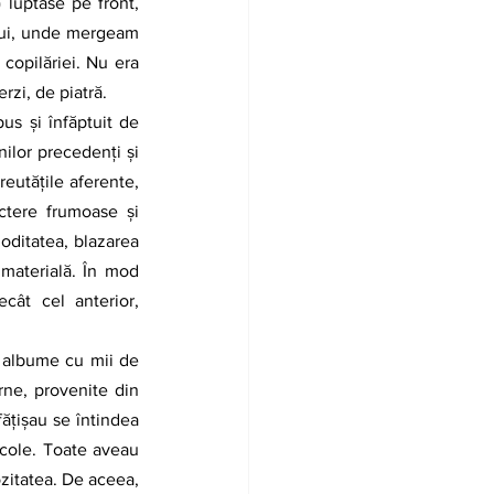
luptase pe front, 
lui, unde mergeam 
opilăriei. Nu era 
rzi, de piatră. 
ilor precedenţi și 
eutăţile aferente, 
ctere frumoase şi 
oditatea, blazarea 
materială. În mod 
cât cel anterior, 
ne, provenite din 
ăţişau se întindea 
cole. Toate aveau 
ozitatea. De aceea, 