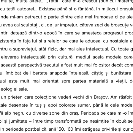
ulte, multe altele... „Tatăl” care m-a crescut (bunicul matern) 
cu tatăl autoarei… Existase până și o fântână, în mijlocul orașu
de mi-am petrecut o parte dintre cele mai frumoase clipe ale c
avea cai sculptați, ci, de jur împrejur, câteva zeci de broscuțe ve
istenţa în faţa lui şi a relelor pe care le aducea, cu nostalgia an
tru a supravieţui, atât fizic, dar mai ales intelectual. Cu toate gr
elevarea intelectuală prin cultură, mediul acela modela cara
această perspectivă trecutul a fost mult mai folositor decât com
i îmbibat de libertate anapoda înțeleasă, câştig şi bunăstare 
ual este mult mai orientat spre partea materială a vieţii, de
deologiei sale.
ştale desenate în tuș şi apoi colorate sumar, până la cele moder
rafii alb negru cu diverse zone din oraş. Perioada pe care mi-o înf
 şi jumătate – între timp transformată pe nesimțite în două se
in perioada postbelică, anii ʼ50, ʼ60 îmi atrăgeau privirile şi curi