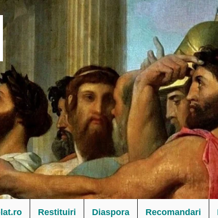
at.ro
Restituiri
Diaspora
Recomandari