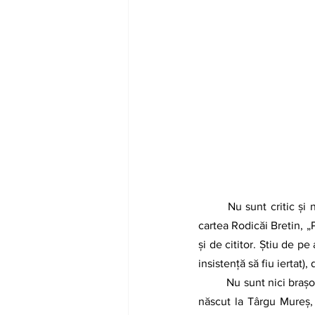
	Nu sunt critic şi nu am studii de specialitate în domeniul literar. De aceea sunt nevoit să apreciez 
cartea Rodicăi Bretin, „Pi
şi de cititor. Știu de pe
insistență să fiu iertat)
	Nu sunt nici braşovean, mutându-mă aici la vârsta de șase ani, pentru a începe şcoala primară. M-am 
născut la Târgu Mureş, 