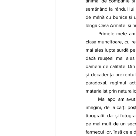
animal de companie și m
semănând la rândul lui 
de mână cu bunica și un
lângă Casa Armatei și nu 
	Primele mele amintiri datează dintr-o epocă în care se amesteca progresul propus şi înfăptuit de 
clasa muncitoare, cu rez
mai ales lupta surdă pen
dacă reuşeai mai ales 
oameni de calitate. Din 
şi decadența prezentulu
paradoxal, regimul act
materialist prin natura i
	Mai apoi am avut un prieten care colecţiona vederi vechi din Braşov. Am răsfoit albume cu mii de 
imagini, de la cărţi po
tipografii, dar şi fotog
pe mai mult de un secol
farmecul lor, însă cele d