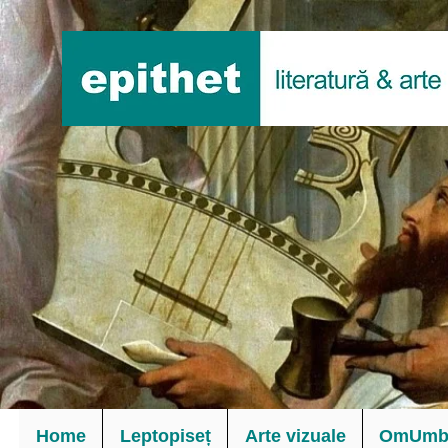
Home
Leptopiseț
Arte vizuale
OmUmbl