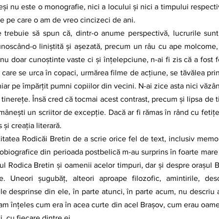
şi nu este o monografie, nici a locului şi nici a timpului respectiv
te pe care o am de vreo cincizeci de ani. 
oscând-o liniștită și așezată, precum un râu cu ape molcome, c
u doar cunoștinte vaste ci și înțelepciune, n-ai fi zis că a fost fe
, care se urca în copaci, urmărea filme de acțiune, se tăvălea prin 
hiar pe împărțit pumni copiilor din vecini. N-ai zice asta nici văzând
n tinerețe. Însă cred că tocmai acest contrast, precum și lipsa de ti
omânești un scriitor de excepție. Dacă ar fi rămas în rând cu fetițel
 și creația literară.
obiografice din perioada postbelică m-au surprins în foarte mare
ul Rodica Bretin și oamenii acelor timpuri, dar și despre orașul 
 Uneori șugubăț, alteori aproape filozofic, amintirile, descri
ile desprinse din ele, în parte atunci, în parte acum, nu descriu a
am înțeles cum era în acea curte din acel Brașov, cum erau oameni
i, cu fiecare dintre ei.