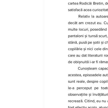
cartea Rodicăi Bretin, de
satisfacă acea curiozita
	Relativ la autoare trebuie să spun că, dintr-o anume perspectivă, lucrurile sunt mult mai „grave” 
decât am crezut eu. Cun
multe locuri, posedând n
pantaloni și tunsă scurt
stână, pusă pe șotii și c
copilărie și nici cele di
care au dat literaturii r
de obișnuită i-ar fi rămas
	Cunoșteam capacitatea Rodicăi Bretin de a scrie orice fel de text, inclusiv memorialistică. Cu toate 
acestea, episoadele aut
sunt reale, despre copil
le-a perceput pe toate.
observațiile și învățătur
recrează. Citind, eu nu 
fost efectiv acolo, atunc