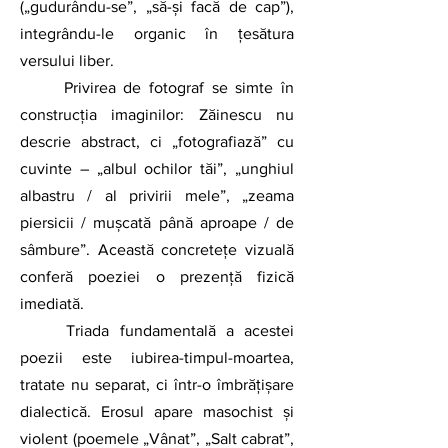
(„gudurându-se”, „să-și facă de cap”), 
integrându-le organic în țesătura 
versului liber.
	Privirea de fotograf se simte în 
construcția imaginilor: Zăinescu nu 
descrie abstract, ci „fotografiază” cu 
cuvinte – „albul ochilor tăi”, „unghiul 
albastru / al privirii mele”, „zeama 
piersicii / mușcată până aproape / de 
sâmbure”. Această concretețe vizuală 
conferă poeziei o prezență fizică 
imediată.
	Triada fundamentală a acestei 
poezii este iubirea-timpul-moartea, 
tratate nu separat, ci într-o îmbrățișare 
dialectică. Erosul apare masochist și 
violent (poemele „Vânat”, „Salt cabrat”, 