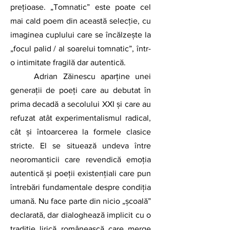
prețioase. „Tomnatic” este poate cel 
mai cald poem din această selecție, cu 
imaginea cuplului care se încălzește la 
„focul palid / al soarelui tomnatic”, într-
o intimitate fragilă dar autentică.
	Adrian Zăinescu aparține unei 
generații de poeți care au debutat în 
prima decadă a secolului XXI și care au 
refuzat atât experimentalismul radical, 
cât și întoarcerea la formele clasice 
stricte. El se situează undeva între 
neoromanticii care revendică emoția 
autentică și poeții existențiali care pun 
întrebări fundamentale despre condiția 
umană. Nu face parte din nicio „școală” 
declarată, dar dialoghează implicit cu o 
tradiție lirică românească care merge 