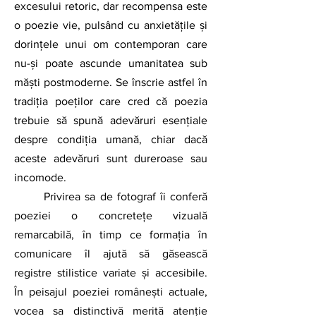
excesului retoric, dar recompensa este 
o poezie vie, pulsând cu anxietățile și 
dorințele unui om contemporan care 
nu-și poate ascunde umanitatea sub 
măști postmoderne. Se înscrie astfel în 
tradiția poeților care cred că poezia 
trebuie să spună adevăruri esențiale 
despre condiția umană, chiar dacă 
aceste adevăruri sunt dureroase sau 
incomode.
	Privirea sa de fotograf îi conferă 
poeziei o concretețe vizuală 
remarcabilă, în timp ce formația în 
comunicare îl ajută să găsească 
registre stilistice variate și accesibile. 
În peisajul poeziei românești actuale, 
vocea sa distinctivă merită atenție 