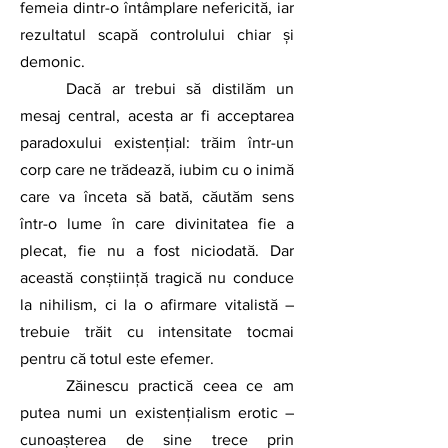
femeia dintr-o întâmplare nefericită, iar 
rezultatul scapă controlului chiar și 
demonic.
	Dacă ar trebui să distilăm un 
mesaj central, acesta ar fi acceptarea 
paradoxului existențial: trăim într-un 
corp care ne trădează, iubim cu o inimă 
care va înceta să bată, căutăm sens 
într-o lume în care divinitatea fie a 
plecat, fie nu a fost niciodată. Dar 
această conștiință tragică nu conduce 
la nihilism, ci la o afirmare vitalistă – 
trebuie trăit cu intensitate tocmai 
pentru că totul este efemer.
	Zăinescu practică ceea ce am 
putea numi un existențialism erotic – 
cunoașterea de sine trece prin 