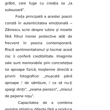
grăbit, care fuge cu creația sa „la 
subsuoară”.
	Forța principală a acestei poezii 
constă în autenticitatea emoțională – 
Zăinescu scrie despre iubire și moarte 
fără filtrul ironiei protective atât de 
frecvent în poezia contemporană. 
Riscă sentimentalismul și tocmai acest 
risc îi conferă credibilitate. Imaginile 
sale sunt memorabile prin concretețea 
lor aproape fizică, moștenire directă a 
privirii fotografice: „mușcată până 
aproape / de sâmbure, / ca să nu-ți 
spargi dinții”, „zeama piersicii”, „miezul 
de pepene roșu”.
	Capacitatea de a combina 
registre stilistice diferite fără a produce 