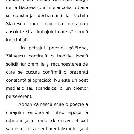
de la Bacovia (prin melancolia urbană 
și conștiința destrămării) la Nichita 
Stănescu (prin căutarea metaforei 
absolute și a limbajului care să spună 
indicibilul).
	În peisajul poeziei gălățene, 
Zăinescu continuă o tradiție locală 
solidă, iar premiile și recunoașterea de 
care se bucură confirmă o prezență 
constantă și apreciată. Nu este un poet 
mediatic sau scandalos, ci un creator 
perseverent. 
	Adrian Zăinescu scrie o poezie a 
curajului emoțional într-o epocă a 
reținerii și a ironiei defensive. Riscul 
său este cel al sentimentalismului și al 