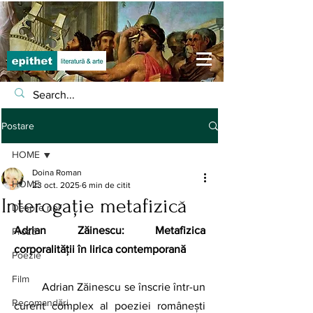
Postare
HOME
Doina Roman
HOME
23 oct. 2025
6 min de citit
Interogație metafizică
Despre noi
Adrian Zăinescu: Metafizica 
Proză
corporalității în lirica contemporană
Poezie
Film
	Adrian Zăinescu se înscrie într-un 
Recomandări
curent complex al poeziei românești 