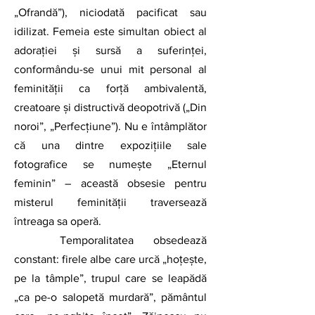
„Ofrandă”), niciodată pacificat sau 
idilizat. Femeia este simultan obiect al 
adorației și sursă a suferinței, 
conformându-se unui mit personal al 
feminității ca forță ambivalentă, 
creatoare și distructivă deopotrivă („Din 
noroi”, „Perfecțiune”). Nu e întâmplător 
că una dintre expozițiile sale 
fotografice se numește „Eternul 
feminin” – această obsesie pentru 
misterul feminității traversează 
întreaga sa operă.
	Temporalitatea obsedează 
constant: firele albe care urcă „hoțește, 
pe la tâmple”, trupul care se leapădă 
„ca pe-o salopetă murdară”, pământul 