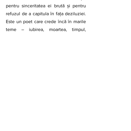
pentru sinceritatea ei brută și pentru 
refuzul de a capitula în fața deziluziei. 
Este un poet care crede încă în marile 
teme – iubirea, moartea, timpul, 
Dumnezeu – și care are curajul să le 
abordeze fără pudoare postmodernă, 
cu o intensitate emoțională care poate 
deranja, dar care nu lasă indiferent.
	Închei ca de obicei cu un poem 
care mi-a plăcut -
GOTT IST TOT
Sătul să ne mai vegheze,
Dumnezeu ne-a luat la subsuoară
și-a plecat cu noi în lume.