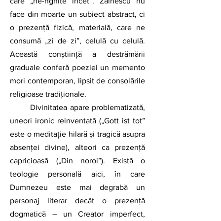
care „ne-nghite încet”. Zăinescu nu 
face din moarte un subiect abstract, ci 
o prezență fizică, materială, care ne 
consumă „zi de zi”, celulă cu celulă. 
Această conștiință a destrămării 
graduale conferă poeziei un memento 
mori contemporan, lipsit de consolările 
religioase tradiționale.
	Divinitatea apare problematizată, 
uneori ironic reinventată („Gott ist tot” 
este o meditație hilară și tragică asupra 
absenței divine), alteori ca prezență 
capricioasă („Din noroi”). Există o 
teologie personală aici, în care 
Dumnezeu este mai degrabă un 
personaj literar decât o prezență 
dogmatică – un Creator imperfect, 