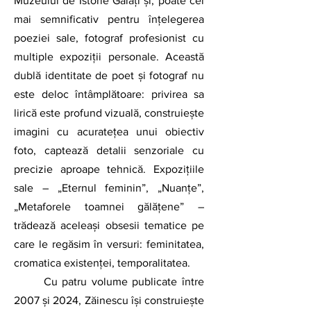
Muzeului de Istorie Galați și, poate cel 
mai semnificativ pentru înțelegerea 
poeziei sale, fotograf profesionist cu 
multiple expoziții personale. Această 
dublă identitate de poet și fotograf nu 
este deloc întâmplătoare: privirea sa 
lirică este profund vizuală, construiește 
imagini cu acuratețea unui obiectiv 
foto, captează detalii senzoriale cu 
precizie aproape tehnică. Expozițiile 
sale – „Eternul feminin”, „Nuanțe”, 
„Metaforele toamnei gălățene” – 
trădează aceleași obsesii tematice pe 
care le regăsim în versuri: feminitatea, 
cromatica existenței, temporalitatea.
	Cu patru volume publicate între 
2007 și 2024, Zăinescu își construiește 