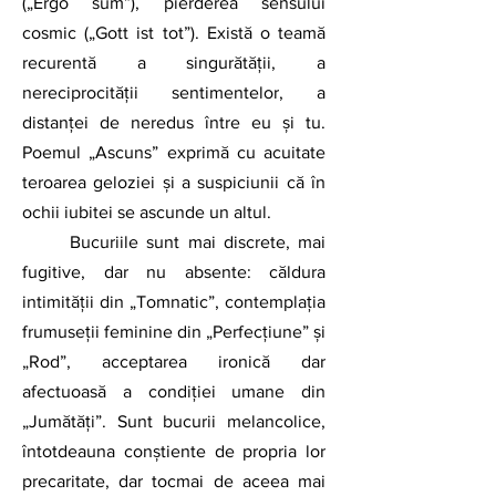
(„Ergo sum”), pierderea sensului 
cosmic („Gott ist tot”). Există o teamă 
recurentă a singurătății, a 
nereciprocității sentimentelor, a 
distanței de neredus între eu și tu. 
Poemul „Ascuns” exprimă cu acuitate 
teroarea geloziei și a suspiciunii că în 
ochii iubitei se ascunde un altul.
	Bucuriile sunt mai discrete, mai 
fugitive, dar nu absente: căldura 
intimității din „Tomnatic”, contemplația 
frumuseții feminine din „Perfecțiune” și 
„Rod”, acceptarea ironică dar 
afectuoasă a condiției umane din 
„Jumătăți”. Sunt bucurii melancolice, 
întotdeauna conștiente de propria lor 
precaritate, dar tocmai de aceea mai 