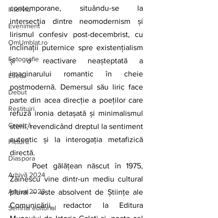
contemporane, situându-se la 
Interviu
intersecția dintre neomodernism și 
Eveniment
lirismul confesiv post-decembrist, cu 
OmUmblat.ro
înclinații puternice spre existențialism 
Fotografie
și o reactivare neașteptată a 
imaginarului romantic în cheie 
Eseu
postmodernă. Demersul său liric face 
Debut
parte din acea direcție a poeților care 
Restituiri
refuză ironia detașată și minimalismul 
Cronică
steril, revendicând dreptul la sentiment 
autentic și la interogația metafizică 
Pictură
directă.
Diaspora
	Poet gălățean născut în 1975, 
Arhivă 2024
Zăinescu vine dintr-un mediu cultural 
Arhiva 2023
plural – este absolvent de Științe ale 
Comunicării, redactor la Editura 
Semnal editorial