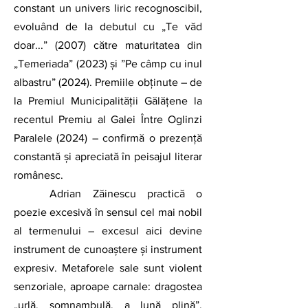
constant un univers liric recognoscibil, 
evoluând de la debutul cu „Te văd 
doar...” (2007) către maturitatea din 
„Temeriada” (2023) și ”Pe câmp cu inul 
albastru” (2024). Premiile obținute – de 
la Premiul Municipalității Gălățene la 
recentul Premiu al Galei Între Oglinzi 
Paralele (2024) – confirmă o prezență 
constantă și apreciată în peisajul literar 
românesc.
	Adrian Zăinescu practică o 
poezie excesivă în sensul cel mai nobil 
al termenului – excesul aici devine 
instrument de cunoaștere și instrument 
expresiv. Metaforele sale sunt violent 
senzoriale, aproape carnale: dragostea 
„urlă, somnambulă, a lună plină”, 