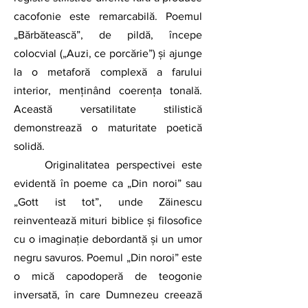
cacofonie este remarcabilă. Poemul 
„Bărbătească”, de pildă, începe 
colocvial („Auzi, ce porcărie”) și ajunge 
la o metaforă complexă a farului 
interior, menținând coerența tonală. 
Această versatilitate stilistică 
demonstrează o maturitate poetică 
solidă.
	Originalitatea perspectivei este 
evidentă în poeme ca „Din noroi” sau 
„Gott ist tot”, unde Zăinescu 
reinventează mituri biblice și filosofice 
cu o imaginație debordantă și un umor 
negru savuros. Poemul „Din noroi” este 
o mică capodoperă de teogonie 
inversată, în care Dumnezeu creează 