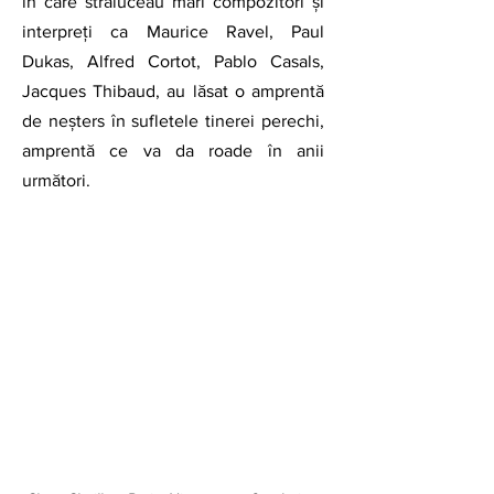
în care străluceau mari compozitori și 
interpreți ca Maurice Ravel, Paul 
Dukas, Alfred Cortot, Pablo Casals, 
Jacques Thibaud, au lăsat o amprentă 
de neșters în sufletele tinerei perechi, 
amprentă ce va da roade în anii 
următori.