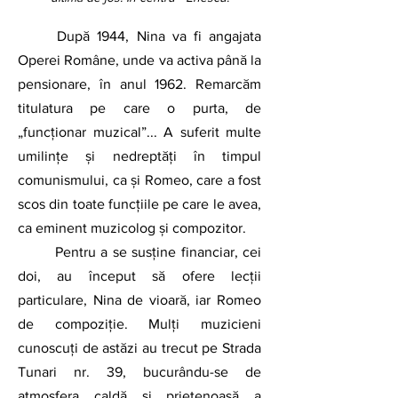
	După 1944, Nina va fi angajata 
Operei Române, unde va activa până la 
pensionare, în anul 1962. Remarcăm 
titulatura pe care o purta, de 
„funcționar muzical”... A suferit multe 
umilințe și nedreptăți în timpul 
comunismului, ca și Romeo, care a fost 
scos din toate funcțiile pe care le avea, 
ca eminent muzicolog și compozitor.
	Pentru a se susține financiar, cei 
doi, au început să ofere lecții 
particulare, Nina de vioară, iar Romeo 
de compoziție. Mulți muzicieni 
cunoscuți de astăzi au trecut pe Strada 
Tunari nr. 39, bucurându-se de 
atmosfera caldă și prietenoasă a 