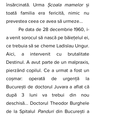
însărcinată. Urma 
Școala mamelor
 și 
toată familia era fericită, nimic nu 
prevestea ceea ce avea să urmeze...
	Pe data de 28 decembrie 1960, i-
a venit sorocul să nască pe băiețelul ei, 
ce trebuia să se cheme Ladislau Ungur. 
Aici, a intervenit cu brutalitate 
Destinul. A avut parte de un malpraxis, 
pierzând copilul. Ce a urmat a fost un 
coșmar: operată de urgență la 
București de doctorul Juvara a aflat că 
după 3 luni va trebui din nou 
deschisă... Doctorul Theodor Burghele 
de la Spitalul 
Panduri
 din București a 
primit-o și au urmat în total 18 operații, 
făcute atât de el, cât și de discipolul 
lui, doctorul Pavel Simici. Acestor 2 