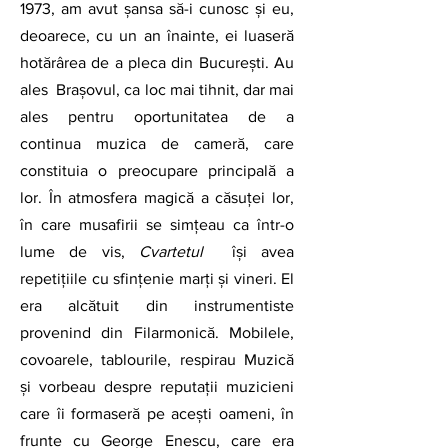
1973, am avut șansa să-i cunosc și eu, 
deoarece, cu un an înainte, ei luaseră 
hotărârea de a pleca din București. Au 
ales  Brașovul, ca loc mai tihnit, dar mai 
ales pentru oportunitatea de a 
continua muzica de cameră, care 
constituia o preocupare principală a 
lor. În atmosfera magică a căsuței lor, 
în care musafirii se simțeau ca într-o 
lume de vis, 
Cvartetul
  își avea 
repetițiile cu sfințenie marți și vineri. El 
era alcătuit din instrumentiste 
provenind din Filarmonică. Mobilele, 
covoarele, tablourile, respirau Muzică 
și vorbeau despre reputații muzicieni 
care îi formaseră pe acești oameni, în 
frunte cu George Enescu, care era 