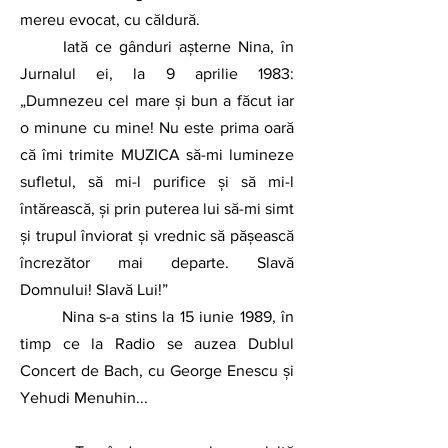
mereu evocat, cu căldură.
	Iată ce gânduri așterne Nina, în 
Jurnalul ei, la 9 aprilie 1983: 
„Dumnezeu cel mare și bun a făcut iar 
o minune cu mine! Nu este prima oară 
că îmi trimite MUZICA să-mi lumineze 
sufletul, să mi-l purifice și să mi-l 
întărească, și prin puterea lui să-mi simt 
și trupul înviorat și vrednic să pășească 
încrezător mai departe. Slavă 
Domnului! Slavă Lui!”
	Nina s-a stins la 15 iunie 1989, în 
timp ce la Radio se auzea Dublul 
Concert de Bach, cu George Enescu și 
Yehudi Menuhin...