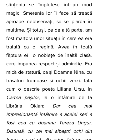
sfințenia se împletesc într-un mod 
magic. Smerenia lor îi face să treacă 
aproape neobservați, să se piardă în 
mulțime. Și totuși, pe de altă parte, am 
fost martora unor situații în care ea era 
tratată ca o regină. Avea în toată 
făptura ei  o noblețe de înaltă clasă, 
care impunea respect și admirație. Era 
mică de statură, ca și Doamna Nina, cu 
trăsături frumoase și ochii verzi. Iată 
cum o descrie poeta Liliana Ursu, în 
Cartea pașilor
, la o întâlnire de la 
Librăria Okian: 
Dar cea mai 
impresionantă întâlnire a acelei seri a 
fost cea cu doamna Tereza Ungur. 
Distinsă, cu cei mai albaștri ochi din 
lume, cu părul alb prins într-un coc 