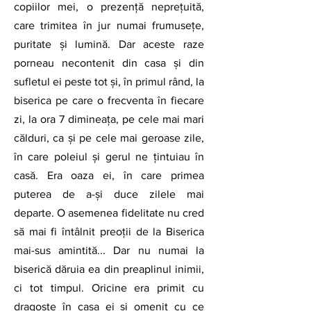
copiilor mei, o prezență neprețuită, 
care trimitea în jur numai frumusețe, 
puritate și lumină. Dar aceste raze 
porneau necontenit din casa și din 
sufletul ei peste tot și, în primul rând, la 
biserica pe care o frecventa în fiecare 
zi, la ora 7 dimineața, pe cele mai mari 
călduri, ca și pe cele mai geroase zile, 
în care poleiul și gerul ne țintuiau în 
casă. Era oaza ei, în care primea 
puterea de a-și duce zilele mai 
departe. O asemenea fidelitate nu cred 
să mai fi întâlnit preoții de la Biserica 
mai-sus amintită... Dar nu numai la 
biserică dăruia ea din preaplinul inimii, 
ci tot timpul. Oricine era primit cu 
dragoste în casa ei și omenit cu ce 