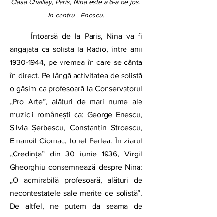
Clasa Chailley, Paris, Nina este a 6-a de jos. 
In centru - Enescu.
	Întoarsă de la Paris, Nina va fi 
angajată ca solistă la Radio, între anii 
1930-1944, pe vremea în care se cânta 
în direct. Pe lângă activitatea de solistă 
o găsim ca profesoară la Conservatorul 
„Pro Arte”, alături de mari nume ale 
muzicii românești ca: George Enescu, 
Silvia Șerbescu, Constantin Stroescu, 
Emanoil Ciomac, Ionel Perlea. În ziarul 
„Credința” din 30 iunie 1936, Virgil 
Gheorghiu consemnează despre Nina: 
„O admirabilă profesoară, alături de 
necontestatele sale merite de solistă”. 
De altfel, ne putem da seama de 