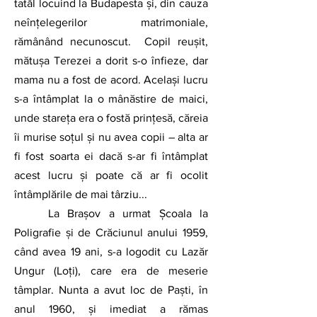
tatăl locuind la Budapesta și, din cauza 
neînțelegerilor matrimoniale, 
rămânând necunoscut.  Copil reușit, 
mătușa Terezei a dorit s-o înfieze, dar 
mama nu a fost de acord. Același lucru 
s-a întâmplat la o mânăstire de maici, 
unde stareța era o fostă prințesă, căreia 
îi murise soțul și nu avea copii – alta ar 
fi fost soarta ei dacă s-ar fi întâmplat 
acest lucru și poate că ar fi ocolit 
întâmplările de mai târziu...
	La Brașov a urmat Școala la 
Poligrafie și de Crăciunul anului 1959, 
când avea 19 ani, s-a logodit cu Lazăr 
Ungur (Loți), care era de meserie 
tâmplar. Nunta a avut loc de Paști, în 
anul 1960,
și imediat a rămas 