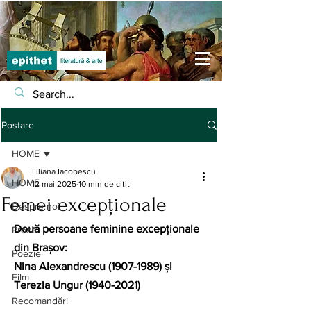
Postare
HOME
Liliana Iacobescu
HOME
12 mai 2025
10 min de citit
Femei excepționale
Despre noi
Două persoane feminine excepționale 
Proză
din Brașov:
Poezie
Nina Alexandrescu (1907-1989) și 
Film
Terezia Ungur (1940-2021)
Recomandări