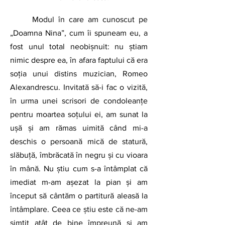
	Modul în care am cunoscut pe 
„Doamna Nina”, cum îi spuneam eu, a 
fost unul total neobișnuit: nu știam 
nimic despre ea, în afara faptului că era 
soția unui distins muzician, Romeo 
Alexandrescu. Invitată să-i fac o vizită, 
în urma unei scrisori de condoleanțe 
pentru moartea soțului ei, am sunat la 
ușă și am rămas uimită când mi-a 
deschis o persoană mică de statură, 
slăbuță, îmbrăcată în negru și cu vioara 
în mână. Nu știu cum s-a întâmplat că 
imediat m-am așezat la pian și am 
început să cântăm o partitură aleasă la 
întâmplare. Ceea ce știu este că ne-am 
simțit atât de bine împreună și am 