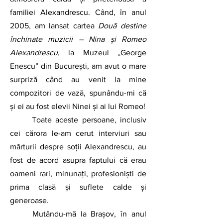
familiei Alexandrescu. Când, în anul 
2005, am lansat cartea 
Două destine 
închinate muzicii – Nina și Romeo 
Alexandrescu
, la Muzeul „George 
Enescu” din București, am avut o mare 
surpriză când au venit la mine 
compozitori de vază, spunându-mi că 
și ei au fost elevii Ninei și ai lui Romeo!
	Toate aceste persoane, inclusiv 
cei cărora le-am cerut interviuri sau 
mărturii despre soții Alexandrescu, au 
fost de acord asupra faptului că erau 
oameni rari, minunați, profesioniști de 
prima clasă și suflete calde și 
generoase.
	Mutându-mă la Brașov, în anul 