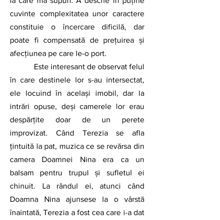
la care mă supun. A descrie în puține 
cuvinte complexitatea unor caractere 
constituie o încercare dificilă, dar 
poate fi compensată de prețuirea și 
afecțiunea pe care le-o port.
            Este interesant de observat felul 
în care destinele lor s-au intersectat, 
ele locuind în același imobil, dar la 
intrări opuse, deși camerele lor erau 
despărțite doar de un perete 
improvizat. Când Terezia se afla 
țintuită la pat, muzica ce se revărsa din 
camera Doamnei Nina era ca un 
balsam pentru trupul și sufletul ei 
chinuit. La rândul ei, atunci când 
Doamna Nina ajunsese la o vârstă 
înaintată, Terezia a fost cea care i-a dat 