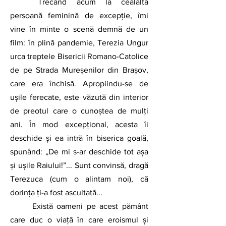
	Trecând acum la cealaltă 
persoană feminină de excepție, îmi 
vine în minte o scenă demnă de un 
film: în plină pandemie, Terezia Ungur 
urca treptele Bisericii Romano-Catolice 
de pe Strada Mureșenilor din Brașov, 
care era închisă. Apropiindu-se de 
ușile ferecate, este văzută din interior 
de preotul care o cunoștea de mulți 
ani. În mod excepțional, acesta îi 
deschide și ea intră în biserica goală, 
spunând: „De mi s-ar deschide tot așa 
și ușile Raiului!”... Sunt convinsă, dragă 
Terezuca (cum o alintam noi), că 
dorința ți-a fost ascultată...
	Există oameni pe acest pământ 
care duc o viață în care eroismul și 