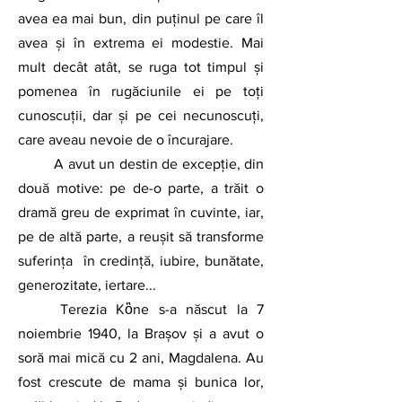
avea ea mai bun, din puținul pe care îl 
avea și în extrema ei modestie. Mai 
mult decât atât, se ruga tot timpul și 
pomenea în rugăciunile ei pe toți 
cunoscuții, dar și pe cei necunoscuți, 
care aveau nevoie de o încurajare.
	A avut un destin de excepție, din 
două motive: pe de-o parte, a trăit o 
dramă greu de exprimat în cuvinte, iar, 
pe de altă parte, a reușit să transforme 
suferința  în credință, iubire, bunătate, 
generozitate, iertare...
	Terezia Kὂne s-a născut la 7 
noiembrie 1940, la Brașov și a avut o 
soră mai mică cu 2 ani, Magdalena. Au 
fost crescute de mama și bunica lor, 