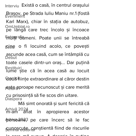
Există o casă, în centrul orașului 
Interviu
Brașov, pe Strada Iuliu Maniu nr.1 (fostă 
Eveniment
Karl Marx), chiar în stația de autobuz, 
OmUmblat.ro
pe lângă care trec încolo și încoace 
Fotografie
mulți oameni. Poate unii se întreabă 
cine o fi locuind acolo, ce povești 
Eseu
ascunde acea casă, cum se întâmplă cu 
Debut
toate casele dintr-un oraș... Dar puțină 
Restituiri
lume știe că în acea casă au locuit 
Cronică
două ființe extraordinare al căror destin 
este aproape necunoscut și care merită 
Pictură
cu prisosință să fie scos din uitare.
Diaspora
	Mă simt onorată și sunt fericită că 
Arhivă 2024
m-am aflat în apropierea acestor 
Arhiva 2023
persoane, pe care încerc să le fac 
cunoscute, conștientă fiind de riscurile 
Semnal editorial