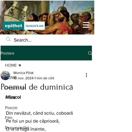
Postare
HOME
Monica Pillat
HOME
10 nov. 2024
1 min de citit
Poemul de duminică
Despre noi
Miracol
Proză
Poezie
Din nevăzut, când scriu, coboară 
Film
Pe foi un pui de căprioară,
Recomandări
O ia la fugă înainte,