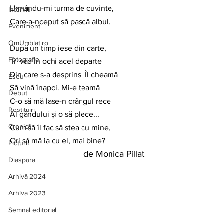
Urmându-mi turma de cuvinte,
Interviu
Care-a-nceput să pască albul.
Eveniment
OmUmblat.ro
După un timp iese din carte,
Fotografie
 Îi  văd în ochi acel departe 
Din care s-a desprins. Îl cheamă 
Eseu
Să vină înapoi. Mi-e teamă 
Debut
C-o să mă lase-n crângul rece
Restituiri
Al gândului și o să plece...
Cronică
Cum să îl fac să stea cu mine,
Ori să mă ia cu el, mai bine?
Pictură
de Monica Pillat
Diaspora
Arhivă 2024
Arhiva 2023
Semnal editorial