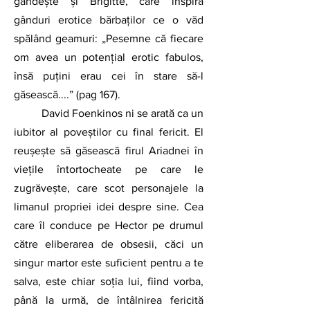
gândește și Brigitte, care inspiră 
gânduri erotice bărbaților ce o văd 
spălând geamuri: „Pesemne că fiecare 
om avea un potențial erotic fabulos, 
însă puțini erau cei în stare să-l 
găsească....” (pag 167). 
	David Foenkinos ni se arată ca un 
iubitor al poveștilor cu final fericit. El 
reușește să găsească firul Ariadnei în 
viețile întortocheate pe care le 
zugrăvește, care scot personajele la 
limanul propriei idei despre sine. Cea 
care îl conduce pe Hector pe drumul 
către eliberarea de obsesii, căci un 
singur martor este suficient pentru a te 
salva, este chiar soția lui, fiind vorba, 
până la urmă, de întâlnirea fericită 