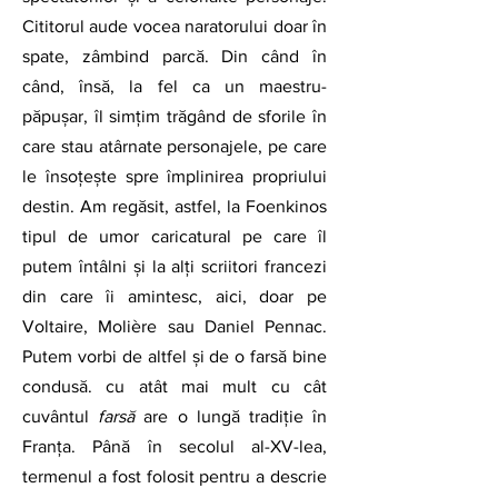
Cititorul aude vocea naratorului doar în 
spate, zâmbind parcă. Din când în 
când, însă, la fel ca un maestru-
păpușar, îl simțim trăgând de sforile în 
care stau atârnate personajele, pe care 
le însoțește spre împlinirea propriului 
destin. Am regăsit, astfel, la Foenkinos 
tipul de umor caricatural pe care îl 
putem întâlni și la alți scriitori francezi 
din care îi amintesc, aici, doar pe 
Voltaire, Molière sau Daniel Pennac. 
Putem vorbi de altfel și de o farsă bine 
condusă. cu atât mai mult cu cât 
cuvântul 
farsă
 are o lungă tradiție în 
Franța. Până în secolul al-XV-lea, 
termenul a fost folosit pentru a descrie 