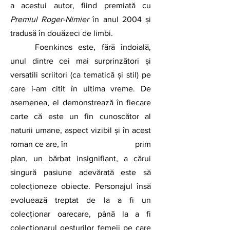
a acestui autor, fiind premiată cu 
Premiul Roger-Nimier
 în anul 2004 și 
tradusă în douăzeci de limbi. 
Foenkinos este, fără îndoială, 
unul dintre cei mai surprinzători și 
versatili scriitori (ca tematică și stil) pe 
care i-am citit în ultima vreme. De 
asemenea, el demonstrează în fiecare 
carte că este un fin cunoscător al 
naturii umane, aspect vizibil și în acest 
roman ce are, în 
prim 
plan, un bărbat insignifiant, a cărui 
singură pasiune adevărată este să 
colecționeze obiecte. Personajul însă 
evoluează treptat de la a fi un 
colecționar oarecare, până la a fi 
colecționarul gesturilor femeii pe care 