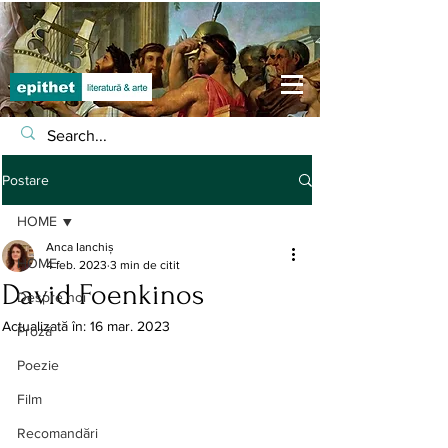
Postare
HOME
Anca Ianchiș
HOME
4 feb. 2023
3 min de citit
David Foenkinos
Despre noi
Actualizată în:
16 mar. 2023
Proză
Poezie
Film
Recomandări