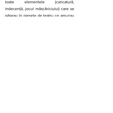
toate elementele (caricatură, 
indecență, jocul măscăriciului) care se 
găseau în piesele de teatru ce amuzau 
atât oamenii simpli, cât și pe cei bogați. 
de Anca Ianchiș