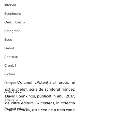
Interviu
Eveniment
OmUmblat.ro
Fotografie
Eseu
Debut
Restituiri
Cronică
Pictură
Volumul „Potențialul erotic al 
Diaspora
soției mele”, scris de scriitorul francez 
Arhivă 2024
David Foenkinos, publicat în anul 2017, 
Arhiva 2023
de către editura 
Humanitas
, în colecția 
Semnal editorial
Raftul Denisei
, este cea de a treia carte 