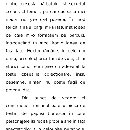
dintre obsesia bărbatului și secretul 
ascuns al femeii, pe care aceasta nici 
măcar nu știe că-l posedă. În mod 
fericit, finalul cărții mi-a răsturnat ideea 
pe care mi-o formasem pe parcurs, 
introducând în mod ironic ideea de 
fatalitate. Hector rămâne, în cele din 
urmă, un colecționar fără de voie, chiar 
atunci când renunțase cu adevărat la 
toate obsesiile colecționare, însă, 
pesemne, nimeni nu poate fugii de 
propriul dat. 
	Din punct de vedere al 
construcției, romanul pare o piesă de 
teatru de păpuși burlescă în care 
personajele își recită propria arie în fața 
spectatorilor și a celorlalte personaje. 