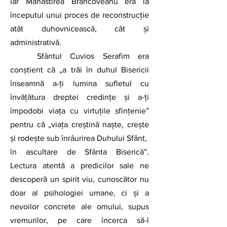
iar Mănăstirea Brâncoveanu era la 
începutul unui proces de reconstrucție 
atât duhovnicească, cât și 
administrativă.
	Sfântul Cuvios Serafim era 
conștient că „a trăi în duhul Bisericii 
înseamnă a-ți lumina sufletul cu 
învățătura dreptei credințe și a-ți 
împodobi viața cu virtuțile sfințenie” 
pentru că „viața creștină naște, crește 
și rodește sub înrâurirea Duhului Sfânt,  
în ascultare de Sfânta Biserică”. 
Lectura atentă a predicilor sale ne 
descoperă un spirit viu, cunoscător nu 
doar al psihologiei umane, ci și a 
nevoilor concrete ale omului, supus 
vremurilor, pe care încerca să-l 