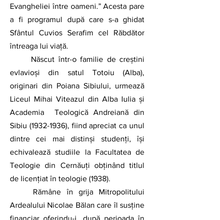
Evangheliei între oameni.” Acesta pare 
a fi programul după care s-a ghidat 
Sfântul Cuvios Serafim cel Răbdător 
întreaga lui viață.
	Născut într-o familie de creștini 
evlavioși din satul Totoiu (Alba), 
originari din Poiana Sibiului, urmează 
Liceul Mihai Viteazul din Alba Iulia și 
Academia  Teologică Andreiană din 
Sibiu (1932-1936), fiind apreciat ca unul 
dintre cei mai distinși studenți, își 
echivalează studiile la Facultatea de 
Teologie din Cernăuți obținând titlul 
de licențiat în teologie (1938).
	Rămâne în grija Mitropolitului 
Ardealului Nicolae Bălan care îl susține 
financiar oferindu-i, după perioada în 