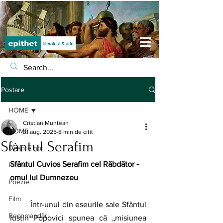
Postare
HOME
Cristian Muntean
HOME
31 aug. 2025
8 min de citit
Sfântul Serafim
Despre noi
Sfântul Cuvios Serafim cel Răbdător - 
Proză
omul lui Dumnezeu
Poezie
Film
	Într-unul din eseurile sale Sfântul 
Recomandări
Iustin Popovici spunea că „misiunea 