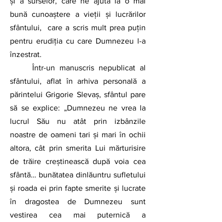
și a surselor, care ne ajută la o mai 
bună cunoaștere a vieții și lucrărilor 
sfântului,  care a scris mult prea puțin 
pentru erudiția cu care Dumnezeu l-a 
înzestrat.
	Într-un manuscris nepublicat al 
sfântului, aflat în arhiva personală a 
părintelui Grigorie Slevaș, sfântul pare 
să se explice: „Dumnezeu ne vrea la 
lucrul Său nu atât prin izbânzile 
noastre de oameni tari și mari în ochii 
altora, cât prin smerita Lui mărturisire 
de trăire creștinească după voia cea 
sfântă… bunătatea dinlăuntru sufletului 
și roada ei prin fapte smerite și lucrate 
în dragostea de Dumnezeu sunt 
vestirea cea mai puternică a 