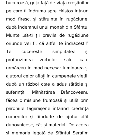
bucuroasă, grija față de viața creștinilor 
pe care îi îndruma spre Hristos într-un 
mod firesc, și stăruința în rugăciune, 
după îndemnul unui monah din Sfântul 
Munte „să-ți ții pravila de rugăciune 
oriunde vei fi, că altfel te îndrăcești!” 
Te cucerește simplitatea și 
profunzimea vorbelor sale care 
urmăreau în mod necesar luminarea și 
ajutorul celor aflați în cumpenele vieții, 
după un război care a adus sărăcie și 
suferință. Mănăstirea Brâncoveanu 
făcea o misiune frumoasă și utilă prin 
parohiile făgărășene întărind credința 
oamenilor și fiindu-le de ajutor atât 
duhovnicesc, cât și material. De aceea 
și memoria legată de Sfântul Serafim 