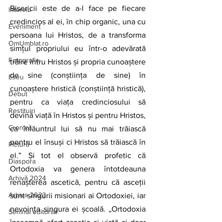
Bisericii este de a-l face pe fiecare 
Interviu
credincios al ei, în chip organic, una cu 
Eveniment
persoana lui Hristos, de a transforma 
OmUmblat.ro
simțul propriului eu într-o adevărată 
Fotografie
trăire întru Hristos și propria cunoaștere 
de sine (conștiința de sine) în 
Eseu
cunoaștere hristică (conștiință hristică), 
Debut
pentru ca viața credinciosului să 
Restituiri
devină viață în Hristos și pentru Hristos, 
Cronică
ca înlăuntrul lui să nu mai trăiască 
pentru el însuși ci Hristos să trăiască în 
Pictură
el.” Și tot el observă profetic că 
Diaspora
Ortodoxia va genera întotdeauna 
Arhivă 2024
renașterea ascetică, pentru că asceții 
Arhiva 2023
sunt singurii misionari ai Ortodoxiei, iar 
nevoința singura ei școală. „Ortodoxia 
Semnal editorial