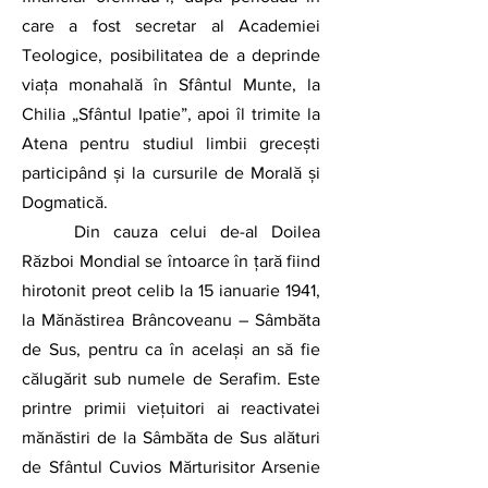
care a fost secretar al Academiei 
Teologice, posibilitatea de a deprinde 
viața monahală în Sfântul Munte, la 
Chilia „Sfântul Ipatie”, apoi îl trimite la 
Atena pentru studiul limbii grecești 
participând și la cursurile de Morală și 
Dogmatică.
	Din cauza celui de-al Doilea 
Război Mondial se întoarce în țară fiind 
hirotonit preot celib la 15 ianuarie 1941, 
la Mănăstirea Brâncoveanu – Sâmbăta 
de Sus, pentru ca în același an să fie 
călugărit sub numele de Serafim. Este 
printre primii viețuitori ai reactivatei 
mănăstiri de la Sâmbăta de Sus alături 
de Sfântul Cuvios Mărturisitor Arsenie 