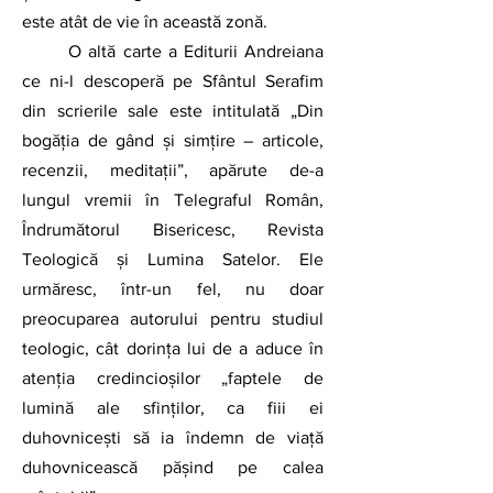
este atât de vie în această zonă.
	O altă carte a Editurii Andreiana 
ce ni-l descoperă pe Sfântul Serafim 
din scrierile sale este intitulată „Din 
bogăția de gând și simțire – articole, 
recenzii, meditații”, apărute de-a 
lungul vremii în Telegraful Român, 
Îndrumătorul Bisericesc, Revista 
Teologică și Lumina Satelor. Ele 
urmăresc, într-un fel, nu doar 
preocuparea autorului pentru studiul 
teologic, cât dorința lui de a aduce în 
atenția credincioșilor „faptele de 
lumină ale sfinților, ca fiii ei 
duhovnicești să ia îndemn de viață 
duhovnicească pășind pe calea 