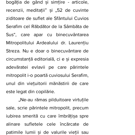
bogăția de gând și simțire - articole, 
recenzii, meditații” și „52 de cuvinte 
ziditoare de suflet ale Sfântului Cuvios 
Serafim cel Răbdător de la Sâmbăta de 
Sus“, care apar cu binecuvântarea 
Mitropolitului Ardealului dr. Laurențiu 
Streza. Nu e doar o binecuvântare de 
circumstanță editorială, ci e și expresia 
adevăratei evlavii pe care părintele 
mitropolit i-o poartă cuviosului Serafim, 
unul din viețuitorii mănăstirii de care 
este legat din copilărie.
	„Ne-au rămas pilduitoare virtuțile 
sale, scrie părintele mitropolit, precum 
iubirea smerită cu care îmbrățișa spre 
alinare sufletele cele încărcate de 
patimile lumii și de valurile vieții sau 