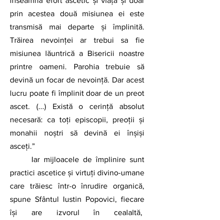
înseamnă efort ascetic și viață și doar 
prin acestea două misiunea ei este 
transmisă mai departe și împlinită. 
Trăirea nevoinței ar trebui sa fie 
misiunea lăuntrică a Bisericii noastre 
printre oameni. Parohia trebuie să 
devină un focar de nevoință. Dar acest 
lucru poate fi împlinit doar de un preot 
ascet. (...) Există o cerință absolut 
necesară: ca toți episcopii, preoții și 
monahii noștri să devină ei înșiși 
asceți.”
	Iar mijloacele de împlinire sunt 
practici ascetice și virtuți divino-umane 
care trăiesc într-o înrudire organică, 
spune Sfântul Iustin Popovici, fiecare 
își are izvorul în cealaltă,  