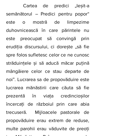
	Cartea de predici „Ieșit-a 
semănătorul – Predici pentru popor“ 
este o mostră de limpezime 
duhovnicească în care părintele nu 
este preocupat să convingă prin 
erudiția discursului, ci dorește „să fie 
spre folos sufletesc celor ce ne cunosc 
străduințele și să aducă măcar puțină 
mângâiere celor ce stau departe de 
noi”. Lucrarea sa de propovăduire este 
lucrarea mănăstirii care căuta să fie 
prezentă în viața credincioșilor 
încercați de războiul prin care abia 
trecuseră.  Mijloacele pastorale de 
propovăduire erau extrem de reduse, 
multe parohii erau văduvite de preoți 