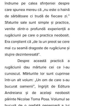
îndrume pe calea sfințeniei despre 
care spunea mereu că „nu este o haină 
de sărbătoare ci trudă de fiecare zi.” 
Sfaturile sale sunt simple și practice, 
venite dintr-o profundă experiență a 
rugăciunii pe care o practica neobosit. 
Era conștient că „de la un preot se cere 
mai cu seamă dragoste de rugăciune și 
slujire dezinteresată”.
	Despre această practică a 
rugăciunii dau mărturie cei ce l-au 
cunoscut. Mărturiile lor sunt cuprinse 
într-un alt volum: „Un om de care s-au 
bucurat oamenii”, îngrijit de Editura 
Andreiana și de același neobosit 
părinte Nicolae Toma Posa. Volumul se 
bucură de o prefață generoasă a lui 