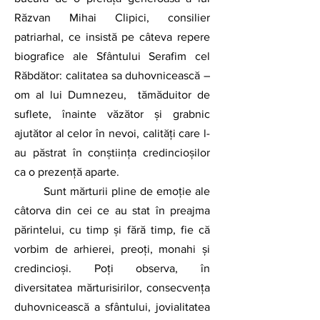
Răzvan Mihai Clipici, consilier 
patriarhal, ce insistă pe câteva repere 
biografice ale Sfântului Serafim cel 
Răbdător: calitatea sa duhovnicească – 
om al lui Dumnezeu,  tămăduitor de 
suflete, înainte văzător și grabnic 
ajutător al celor în nevoi, calități care l-
au păstrat în conștiința credincioșilor 
ca o prezență aparte.
	Sunt mărturii pline de emoție ale 
câtorva din cei ce au stat în preajma 
părintelui, cu timp și fără timp, fie că 
vorbim de arhierei, preoți, monahi și 
credincioși. Poți observa, în 
diversitatea mărturisirilor, consecvența 
duhovnicească a sfântului, jovialitatea 