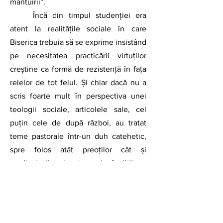
mântuirii”.
	Încă din timpul studenției era 
atent la realitățile sociale în care 
Biserica trebuia să se exprime insistând 
pe necesitatea practicării virtuților 
creștine ca formă de rezistență în fața 
relelor de tot felul. Și chiar dacă nu a 
scris foarte mult în perspectiva unei 
teologii sociale, articolele sale, cel 
puțin cele de după război, au tratat 
teme pastorale într-un duh catehetic, 
spre folos atât preoților cât și 
credincioșilor, inspirate de învățătura 
Sfinților Părinți, în special a Sfântului 
Vasile cel Mare, Ioan Gură de Aur și 
Marcu Pustnicul. Suntem într-un timp 
în care cărțile religioase erau prohibite, 