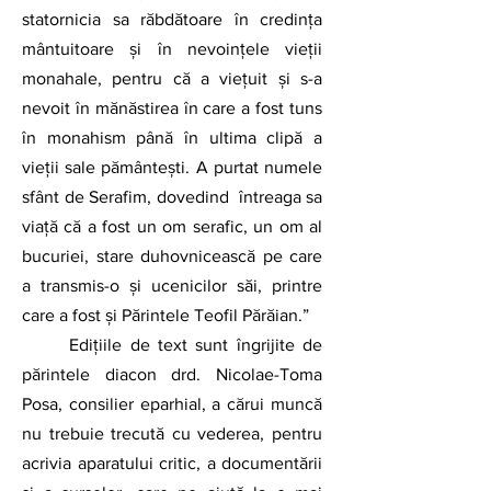
statornicia sa răbdătoare în credința 
mântuitoare și în nevoințele vieții 
monahale, pentru că a viețuit și s-a 
nevoit în mănăstirea în care a fost tuns 
în monahism până în ultima clipă a 
vieții sale pământești. A purtat numele 
sfânt de Serafim, dovedind  întreaga sa 
viață că a fost un om serafic, un om al 
bucuriei, stare duhovnicească pe care 
a transmis-o și ucenicilor săi, printre 
care a fost și Părintele Teofil Părăian.”
	Edițiile de text sunt îngrijite de 
părintele diacon drd. Nicolae-Toma 
Posa, consilier eparhial, a cărui muncă 
nu trebuie trecută cu vederea, pentru 
acrivia aparatului critic, a documentării 