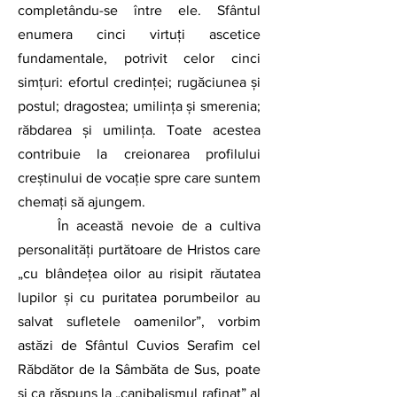
completându-se între ele. Sfântul 
enumera cinci virtuți ascetice 
fundamentale, potrivit celor cinci 
simțuri: efortul credinței; rugăciunea și 
postul; dragostea; umilința și smerenia; 
răbdarea și umilința. Toate acestea 
contribuie la creionarea profilului 
creștinului de vocație spre care suntem 
chemați să ajungem.
	În această nevoie de a cultiva 
personalități purtătoare de Hristos care 
„cu blândețea oilor au risipit răutatea 
lupilor și cu puritatea porumbeilor au 
salvat sufletele oamenilor”, vorbim 
astăzi de Sfântul Cuvios Serafim cel 
Răbdător de la Sâmbăta de Sus, poate 
și ca răspuns la „canibalismul rafinat” al 