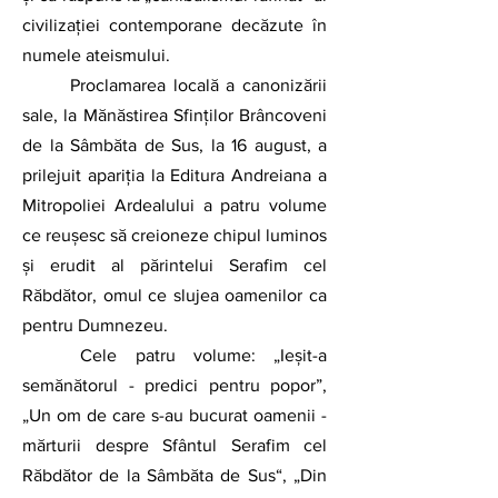
civilizației contemporane decăzute în 
numele ateismului.
	Proclamarea locală a canonizării 
sale, la Mănăstirea Sfinților Brâncoveni 
de la Sâmbăta de Sus, la 16 august, a 
prilejuit apariția la Editura Andreiana a 
Mitropoliei Ardealului a patru volume 
ce reușesc să creioneze chipul luminos 
și erudit al părintelui Serafim cel 
Răbdător, omul ce slujea oamenilor ca 
pentru Dumnezeu.
	Cele patru volume: „Ieșit-a 
semănătorul - predici pentru popor”, 
„Un om de care s-au bucurat oamenii - 
mărturii despre Sfântul Serafim cel 
Răbdător de la Sâmbăta de Sus“, „Din 