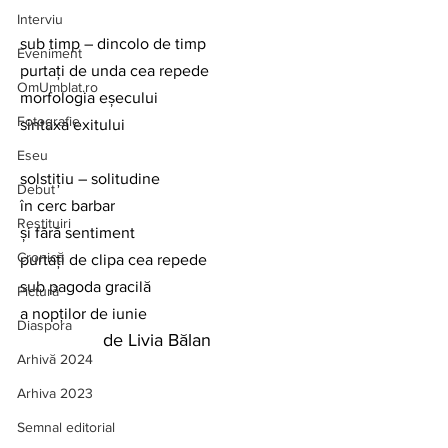
Interviu
sub timp – dincolo de timp
Eveniment
purtați de unda cea repede
OmUmblat.ro
morfologia eșecului
Fotografie
sintaxa exitului
Eseu
solstițiu – solitudine
Debut
în cerc barbar
Restituiri
și fără sentiment
Cronică
purtați de clipa cea repede
sub pagoda gracilă
Pictură
a nopților de iunie
Diaspora
de Livia Bălan
Arhivă 2024
Arhiva 2023
Semnal editorial