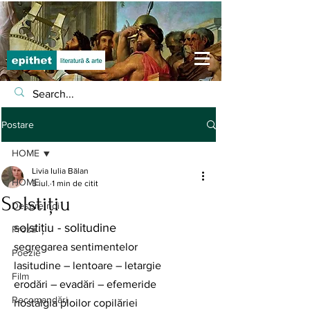
Postare
HOME
Livia Iulia Bălan
HOME
5 iul.
1 min de citit
Solstițiu
Despre noi
solstițiu - solitudine
Proză
segregarea sentimentelor
Poezie
lasitudine – lentoare – letargie
Film
erodări – evadări – efemeride
Recomandări
nostalgia ploilor copilăriei