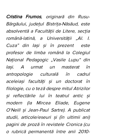
Cristina Frumos
, originară din Rusu-
Bârgăului, județul Bistrița-Năsăud, este 
absolventă a Facultății de Litere, secția 
română-latină, a Universității „Al. I. 
Cuza” din Iași și în prezent  este 
profesor de limba română la Colegiul 
Național Pedagogic „Vasile Lupu“ din 
Iași. A urmat un masterat în 
antropologie culturală în cadrul 
aceleiași facultăți și un doctorat în 
filologie, cu o teză despre mitul Atrizilor 
și reflectările lui în teatrul antic și 
modern (la Mircea Eliade, Eugene 
O‘Neill și Jean-Paul Sartre). A publicat 
studii, articole/eseuri și (în ultimii ani) 
pagini de proză în revistele Cronica (cu 
o rubrică permanentă între anii 2010-