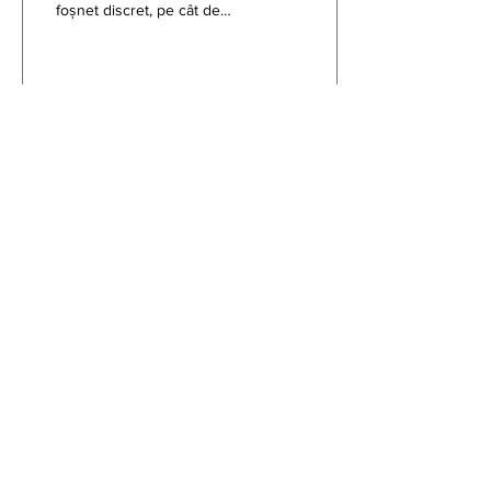
foșnet discret, pe cât de
scurt, pe atât de concret.
Eram foarte obosit după ce,
ca de...
89
1
2
Pentru a fi la curent cu noutățile
noastre, te invităm să te înscrii mai
jos.
Email
Join