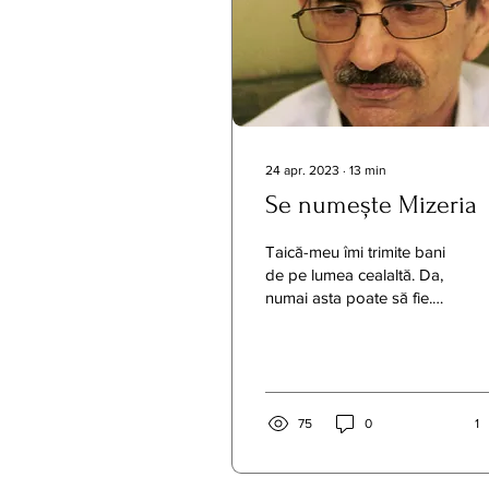
24 apr. 2023
∙
13
min
Se numește Mizeria
Taică-meu îmi trimite bani
de pe lumea cealaltă. Da,
numai asta poate să fie.
Mi-a apărut în vis şi mi-a
spus un preţ: 318.000.
Din...
75
0
1