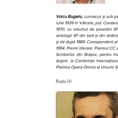
Voicu Bugariu
, cunoscut și sub p
iulie 1939 în Vâlcele, jud. Covasna.
1970, cu volumul de povestiri SF 
antologii SF din țară și din străin
şi de după 1989. Corespondent al 
1994. Premii literare: Premiul CC a
Scriitorilor din Braşov, pentru In
Argint, la Conferinţa Internaţiona
Premiul Opera Omnia al Uniunii Scri
Posts
(1)