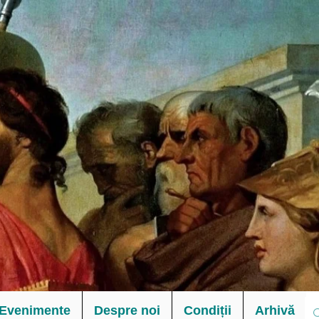
Evenimente
Despre noi
Condiții
Arhivă