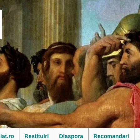
at.ro
Restituiri
Diaspora
Recomandari