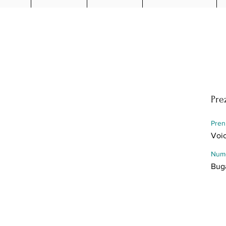
Pre
Pre
Voi
Num
Bug