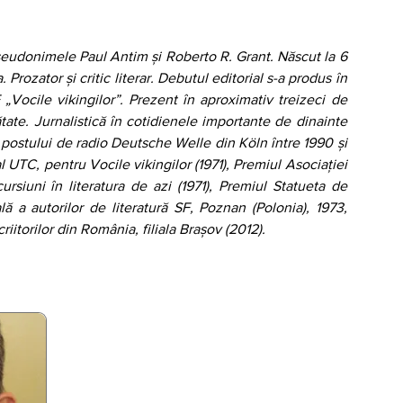
seudonimele Paul Antim și Roberto R. Grant. Născut la 6 
 Prozator și critic literar. Debutul editorial s-a produs în 
„Vocile vikingilor”. Prezent în aproximativ treizeci de 
ătate. Jurnalistică în cotidienele importante de dinainte 
postului de radio Deutsche Welle din Köln între 1990 și 
l UTC, pentru Vocile vikingilor (1971), Premiul Asociaţiei 
cursiuni în literatura de azi (1971), Premiul Statueta de 
lă a autorilor de literatură SF, Poznan (Polonia), 1973, 
itorilor din România, filiala Braşov (2012).