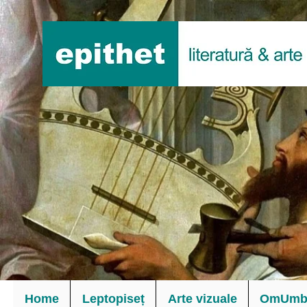
Home
Leptopiseț
Arte vizuale
OmUmbl