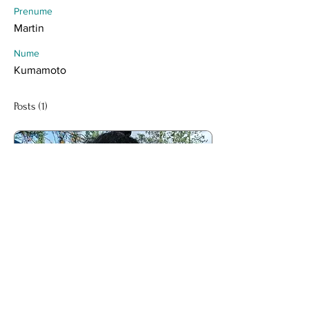
Prenume
Martin
Nume
Kumamoto
Posts
(1)
12 dec. 2025
∙
13
min