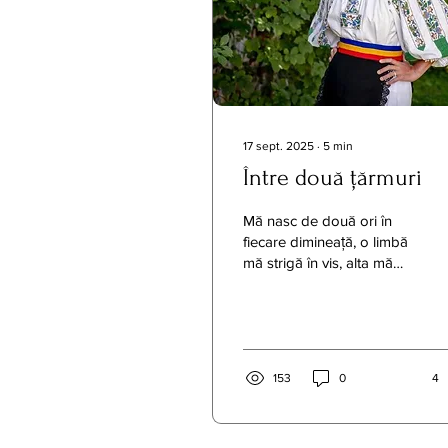
17 sept. 2025
∙
5
min
Între două țărmuri
Mă nasc de două ori în
fiecare dimineață, o limbă
mă strigă în vis, alta mă
trezește. Două ritmuri îmi
bat în tâmple, două voci
îmi cos...
153
0
4