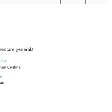
zentare generală
nume
en Cristina
e
ean