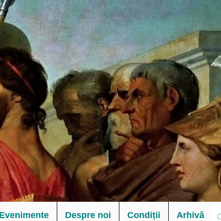
Evenimente
Despre noi
Condiții
Arhivă