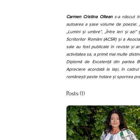
Carmen Cristina Oltean
 s-a născut în
autoarea a șase volume de poezie: „Des
„Lumini și umbre”, „Între ieri și azi
Scriitorilor Români (ACSR) și a Asoci
sale au fost publicate în reviste și a
activitatea sa, a primit mai multe disti
Diplomă de Excelență din partea Bib
Apreciere acordată la Iași, în cadrul
românești peste hotare și sporirea prest
Posts
(1)