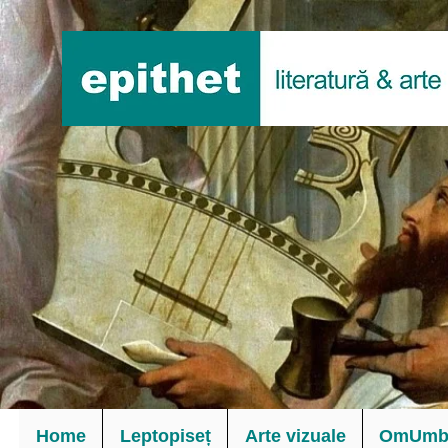
Home
Leptopiseț
Arte vizuale
OmUmbl