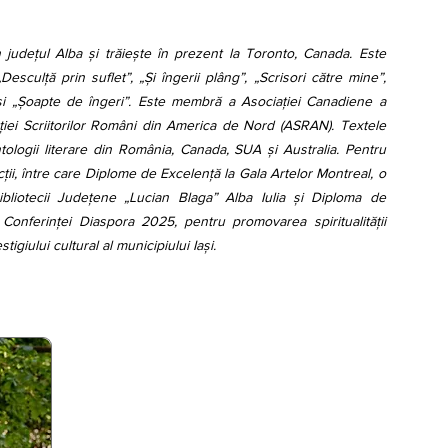
 județul Alba și trăiește în prezent la Toronto, Canada. Este 
culță prin suflet”, „Și îngerii plâng”, „Scrisori către mine”, 
” și „Șoapte de îngeri”. Este membră a Asociației Canadiene a 
ației Scriitorilor Români din America de Nord (ASRAN). Textele 
ntologii literare din România, Canada, SUA și Australia. Pentru 
ncții, între care Diplome de Excelență la Gala Artelor Montreal, o 
liotecii Județene „Lucian Blaga” Alba Iulia și Diploma de 
 Conferinței Diaspora 2025, pentru promovarea spiritualității 
igiului cultural al municipiului Iași.