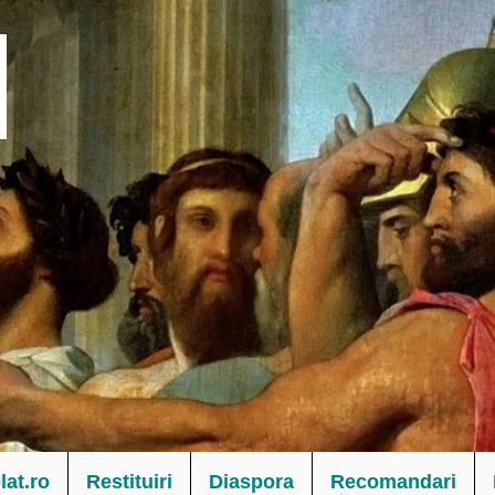
at.ro
Restituiri
Diaspora
Recomandari