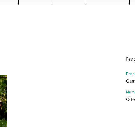
Pre
Pre
Carm
Num
Olt