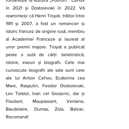
românește la editura „Polirom”: Cehov 
în 2021 și Dostoievski în 2022. Vă 
reamintesc că Henri Troyat, trăitor între 
1911 și 2007, a fost un romancier și 
istoric francez de origine rusă, membru 
al Academiei Franceze și laureat al 
unor premii majore. Troyat a publicat 
peste o sută de cărți: beletristică, 
istorie, eseuri și biografii. Cele mai 
cunoscute biografii ale sale sunt cele 
ale lui Anton Cehov, Ecaterina cea 
Mare, Rasputin, Feodor Dostoievski, 
Lev Tolstoi, Ivan cel Groaznic, dar și 
Flaubert, Maupassant, Verlaine, 
Baudelaire, Dumas, Zola, Balzac. 
Recomand!