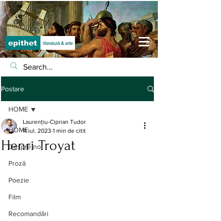
Postare
HOME
Laurențiu-Ciprian Tudor
HOME
11 iul. 2023
1 min de citit
Henri Troyat
Despre noi
Proză
Poezie
Film
Recomandări