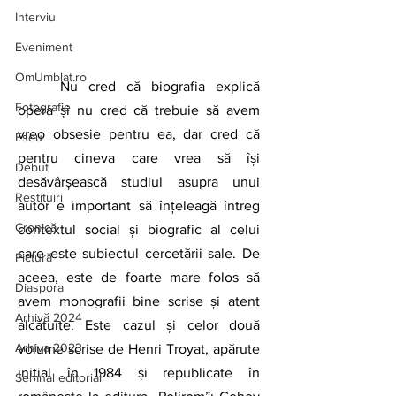
Interviu
Eveniment
OmUmblat.ro
Nu cred că biografia explică 
Fotografie
opera și nu cred că trebuie să avem 
vreo obsesie pentru ea, dar cred că 
Eseu
pentru cineva care vrea să își 
Debut
desăvârșească studiul asupra unui 
Restituiri
autor e important să înțeleagă întreg 
Cronică
contextul social și biografic al celui 
care este subiectul cercetării sale. De 
Pictură
aceea, este de foarte mare folos să 
Diaspora
avem monografii bine scrise și atent 
Arhivă 2024
alcătuite. Este cazul și celor două 
Arhiva 2023
volume scrise de Henri Troyat, apărute 
inițial în 1984 și republicate în 
Semnal editorial