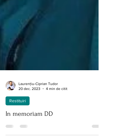
Laurențiu-Ciprian Tudor
20 dec. 2023
4 min de citit
Restituiri
In memoriam DD