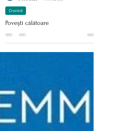
Eugen Gomboș
18 dec. 2023
4 min de citit
Cronică
Povești călătoare