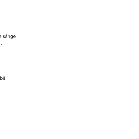
de sânge
e
bii