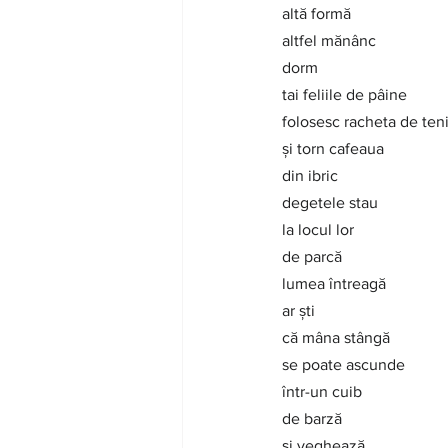
altă formă
altfel mănânc
dorm
tai feliile de pâine
folosesc racheta de ten
și torn cafeaua
din ibric
degetele stau
la locul lor
de parcă
lumea întreagă
ar ști
că mâna stângă
se poate ascunde
într-un cuib
de barză
și veghează