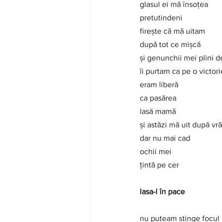
glasul ei mă însoțea
pretutindeni
firește că mă uitam
după tot ce mișcă
și genunchii mei plini 
îi purtam ca pe o victori
eram liberă
ca pasărea
lasă mamă
și astăzi mă uit după vră
dar nu mai cad
ochii mei
țintă pe cer
lasa-l în pace
nu puteam stinge focul