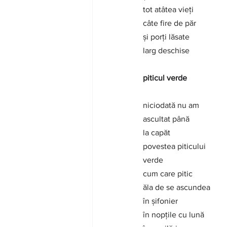
tot atâtea vieți
câte fire de păr
și porți lăsate
larg deschise
piticul verde
niciodată nu am
ascultat până
la capăt
povestea piticului
verde
cum care pitic
ăla de se ascundea
în șifonier
în nopțile cu lună