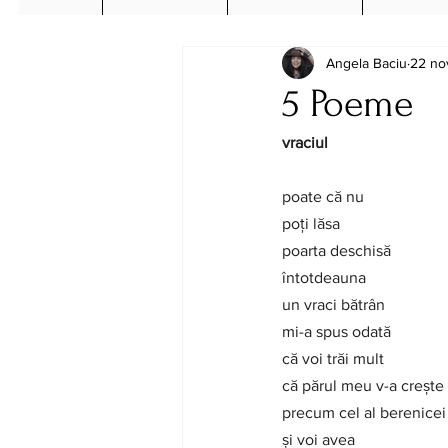
Angela Baciu
22 no
5 Poeme
vraciul
poate că nu
poți lăsa
poarta deschisă
întotdeauna
un vraci bătrân
mi-a spus odată
că voi trăi mult
că părul meu v-a crește
precum cel al berenicei
și voi avea