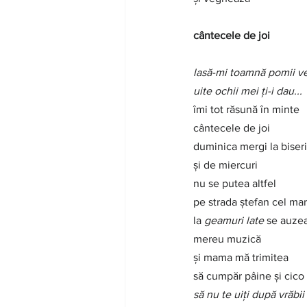
cântecele de joi
lasă-mi toamnă pomii ve
uite ochii mei ți-i dau...
îmi tot răsună în minte
cântecele de joi
duminica mergi la biser
și
de miercuri
nu se putea altfel
pe strada ștefan cel ma
la 
geamuri late
 se auze
mereu muzică
și mama mă trimitea
să cumpăr pâine și cico
să nu te uiți după vrăbii