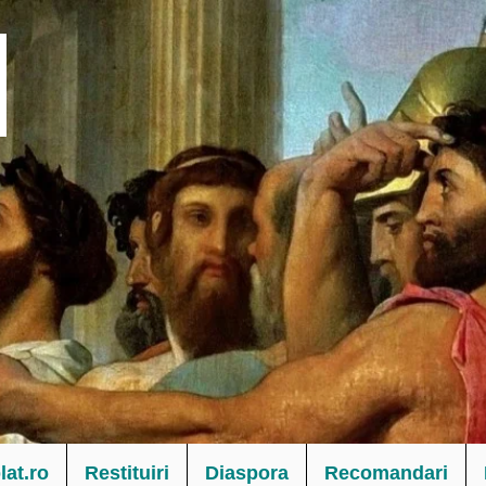
at.ro
Restituiri
Diaspora
Recomandari