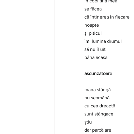
în copilăria mea
se făcea
că întinerea în fiecare
noapte
și piticul
îmi lumina drumul
să nu îl uit
până acasă
ascunzatoare
mâna stângă
nu seamănă
cu cea dreaptă
sunt stângace
știu
dar parcă are