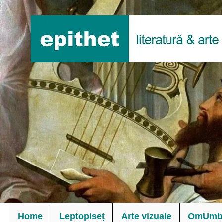
Home
Leptopiseț
Arte vizuale
OmUmbl