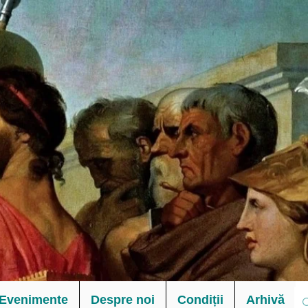
Evenimente
Despre noi
Condiții
Arhivă