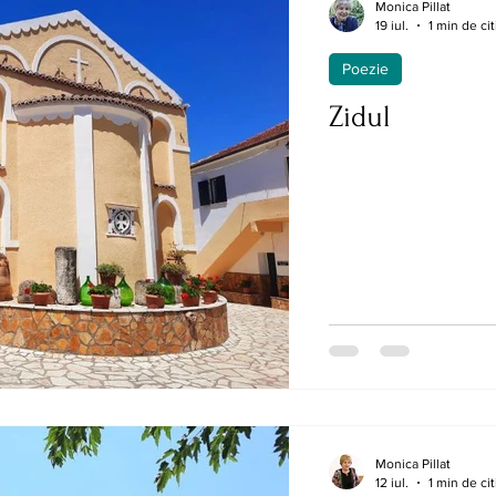
Monica Pillat
19 iul.
1 min de cit
Poezie
Zidul
Monica Pillat
12 iul.
1 min de cit