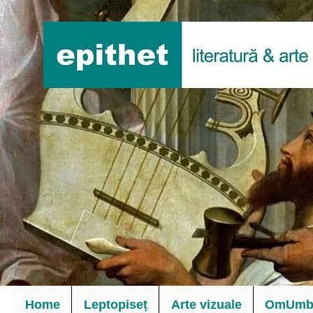
Home
Leptopiseț
Arte vizuale
OmUmbl