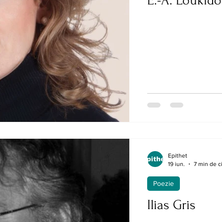
E.-A. Loukid
Epithet
19 iun.
7 min de ci
Poezie
Ilias Gris