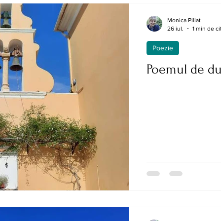
Monica Pillat
26 iul.
1 min de cit
Poezie
Poemul de d