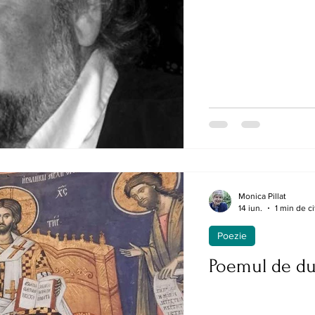
Monica Pillat
14 iun.
1 min de ci
Poezie
Poemul de d