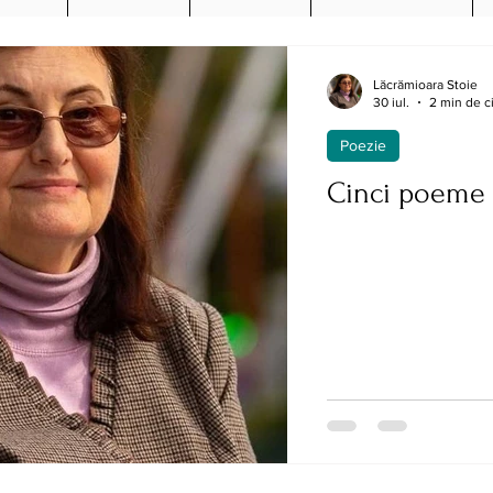
Lăcrămioara Stoie
30 iul.
2 min de ci
Poezie
Cinci poeme