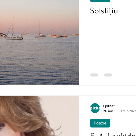
Solstițiu
Epithet
26 iun.
8 min de c
Poezie