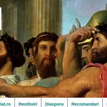
at.ro
Restituiri
Diaspora
Recomandari