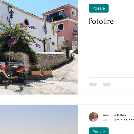
Poezie
Potolire
Livia Iulia Bălan
5 iul.
1 min de citi
Poezie