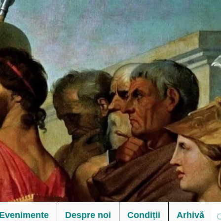
Evenimente
Despre noi
Condiții
Arhivă