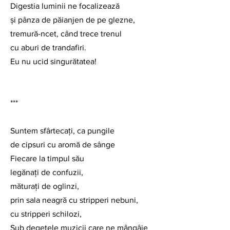
Digestia luminii ne focalizează
și pânza de păianjen de pe glezne,
tremură-ncet, când trece trenul
cu aburi de trandafiri.
Eu nu ucid singurătatea!
***
Suntem sfârtecați, ca pungile
de cipsuri cu aromă de sânge
Fiecare la timpul său
legănați de confuzii,
măturați de oglinzi,
prin sala neagră cu stripperi nebuni,
cu stripperi schilozi,
Sub degetele muzicii care ne mângâie