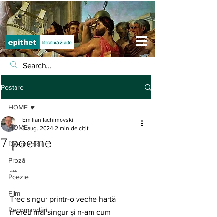
Postare
HOME
Emilian Iachimovski
HOME
3 aug. 2024
2 min de citit
7 poeme
Despre noi
Proză
***
Poezie
Film
Trec singur printr-o veche hartă
Recomandări
mereu mai singur și n-am cum