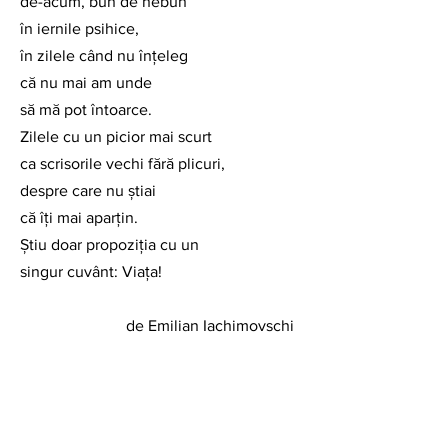
de-acum, bun de nebun
în iernile psihice,
în zilele când nu înțeleg
că nu mai am unde
să mă pot întoarce.
Zilele cu un picior mai scurt
ca scrisorile vechi fără plicuri,
despre care nu știai
că îți mai aparțin.
Știu doar propoziția cu un
singur cuvânt: Viața!
 de Emilian Iachimovschi
Poezie
Arhivă 2024