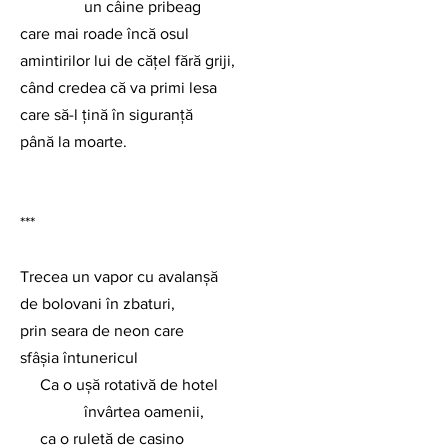
                un câine pribeag
care mai roade încă osul
amintirilor lui de cățel fără griji,
când credea că va primi lesa
care să-l țină în siguranță
până la moarte.
***
Trecea un vapor cu avalanșă
de bolovani în zbaturi,
prin seara de neon care
sfâșia întunericul
     Ca o ușă rotativă de hotel
                învârtea oamenii,
     ca o ruletă de casino