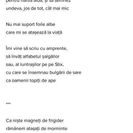
pentru hârtia albă, și să semnez
undeva, jos de tot, cât mai mic
Nu mai suport foile albe
care mi se atașează la viață
Îmi vine să scriu cu amprente,
să învăț alfabetul șalgăilor
sau, al luntrașilor pe pe Stix,
cu care se însemnau bulgării de sare
ca oamenii topiți de ape
***
Ca niște magneți de frigider
rămânem atașați de morminte