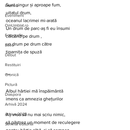
Sunt singur și aproape fum,
Interviu
uitatul drum,
Eveniment
oceanul lacrimei mi-arată
OmUmblat.ro
Un drum de parc-aș fi eu însumi
Fotografie
călcând pe drum ,
un drum pe drum către
Eseu
tiparnița de spuză
Debut
Restituiri
Cronică
***
Pictură
Albul hârtiei mă înspăimântă
Diaspora
imens ca amnezia ghețurilor
Arhivă 2024
Arhiva 2023
Aș vrea să nu mai scriu nimic,
să păstrez un moment de reculegere
Semnal editorial