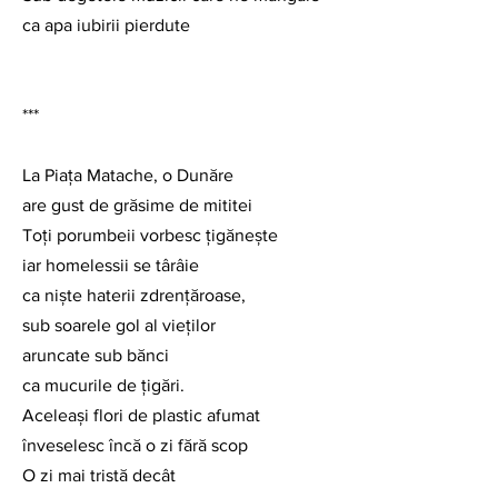
ca apa iubirii pierdute
***
La Piața Matache, o Dunăre
are gust de grăsime de mititei
Toți porumbeii vorbesc țigănește
iar homelessii se târâie
ca niște haterii zdrențăroase,
sub soarele gol al vieților
aruncate sub bănci
ca mucurile de țigări.
Aceleași flori de plastic afumat
înveselesc încă o zi fără scop
O zi mai tristă decât