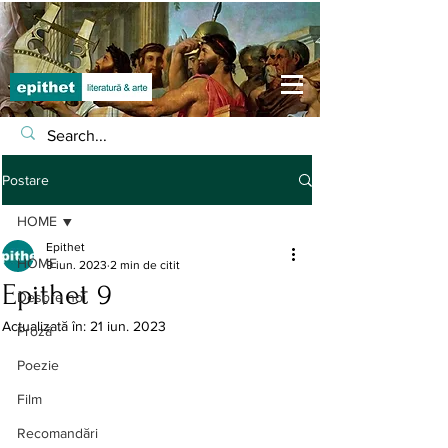
Postare
HOME
Epithet
HOME
9 iun. 2023
2 min de citit
Epithet 9
Despre noi
Actualizată în:
21 iun. 2023
Proză
Poezie
Film
Recomandări