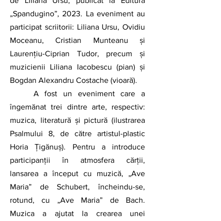
de Liliana Ursu, publicat la Editura 
„Spandugino”, 2023. La eveniment au 
participat scriitorii: Liliana Ursu, Ovidiu 
Moceanu, Cristian Munteanu și 
Laurențiu-Ciprian Tudor, precum și 
muzicienii Liliana Iacobescu (pian) și 
Bogdan Alexandru Costache (vioară). 
	A fost un eveniment care a 
îngemănat trei dintre arte, respectiv: 
muzica, literatură și pictură (ilustrarea 
Psalmului 8, de către artistul-plastic 
Horia Țigănuș). Pentru a introduce 
participanții în atmosfera cărții, 
lansarea a început cu muzică, „Ave 
Maria” de Schubert, încheindu-se, 
rotund, cu „Ave Maria” de Bach. 
Muzica a ajutat la crearea unei 