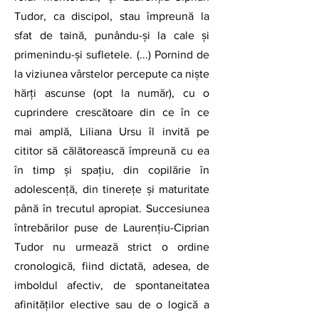
Tudor, ca discipol, stau împreună la 
sfat de taină, punându-și la cale şi 
primenindu-și sufletele. (...) Pornind de 
la viziunea vârstelor percepute ca nişte 
hărţi ascunse (opt la număr), cu o 
cuprindere crescătoare din ce în ce 
mai amplă, Liliana Ursu îl invită pe 
cititor să călătorească împreună cu ea 
în timp şi spaţiu, din copilărie în 
adolescenţă, din tinereţe şi maturitate 
până în trecutul apropiat. Succesiunea 
întrebărilor puse de Laurenţiu-Ciprian 
Tudor nu urmează strict o ordine 
cronologică, fiind dictată, adesea, de 
imboldul afectiv, de spontaneitatea 
afinităţilor elective sau de o logică a 