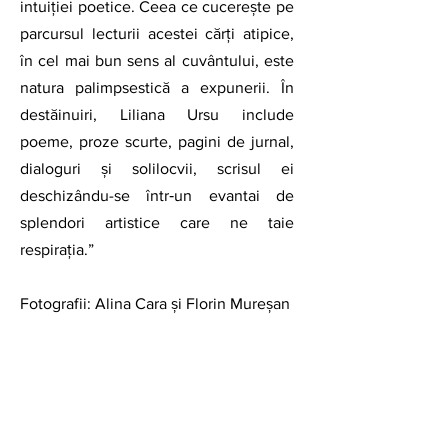
intuiţiei poetice. Ceea ce cucereşte pe 
parcursul lecturii acestei cărţi atipice, 
în cel mai bun sens al cuvântului, este 
natura palimpsestică a expunerii. În 
destăinuiri, Liliana Ursu include 
poeme, proze scurte, pagini de jurnal, 
dialoguri şi solilocvii, scrisul ei 
deschizându-se într‑un evantai de 
splendori artistice care ne taie 
respiraţia.”
Fotografii: Alina Cara și Florin Mureșan