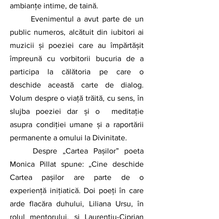
ambianțe intime, de taină. 
	Evenimentul a avut parte de un 
public numeros, alcătuit din iubitori ai 
muzicii şi poeziei care au împărtășit 
împreună cu vorbitorii bucuria de a 
participa la călătoria pe care o 
deschide această carte de dialog. 
Volum despre o viață trăită, cu sens, în 
slujba poeziei dar și o  meditație 
asupra condiției umane și a raportării 
permanente a omului la Divinitate. 
	Despre „Cartea Pașilor” poeta 
Monica Pillat spune: „Cine deschide 
Cartea paşilor are parte de o 
experienţă inițiatică. Doi poeţi în care 
arde flacăra duhului, Liliana Ursu, în 
rolul mentorului, şi Laurenţiu-Ciprian 