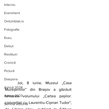
Interviu
Eveniment
OmUmblat.ro
Fotografie
Eseu
Debut
Restituiri
Cronică
Pictură
Diaspora
Joi, 8 iunie, Muzeul „Casa 
Arhivă 2024
Mureșenilor” din Brașov a găzduit 
Arhiva 2023
lansarea volumului „Cartea pașilor: 
convorbiri cu Laurentiu-Ciprian Tudor", 
Semnal editorial