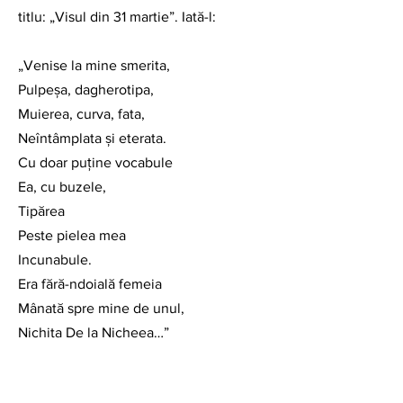
titlu: „Visul din 31 martie”. Iată-l:
„Venise la mine smerita, 
Pulpeşa, dagherotipa,
Muierea, curva, fata, 
Neîntâmplata şi eterata. 
Cu doar puţine vocabule 
Ea, cu buzele, 
Tipărea
Peste pielea mea
Incunabule. 
Era fără-ndoială femeia 
Mânată spre mine de unul, 
Nichita De la Nicheea…”