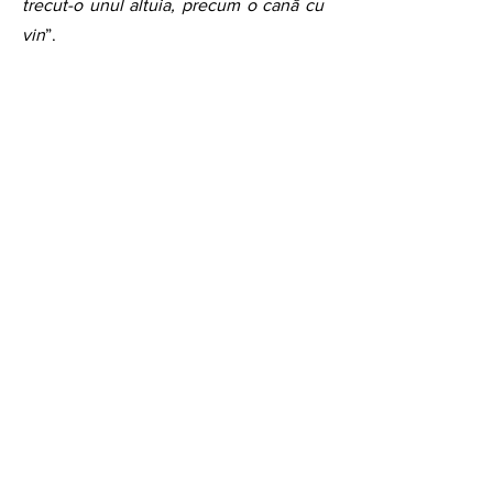
trecut-o unul altuia, precum o cană cu 
vin
”.
Manuscris original Nichita Stănescu scris la 
Cîmpulung Muscel pentru Tomozei („dat la 
6 dec. 74”)
de Laurențiu-Ciprian Tudor
Restituiri