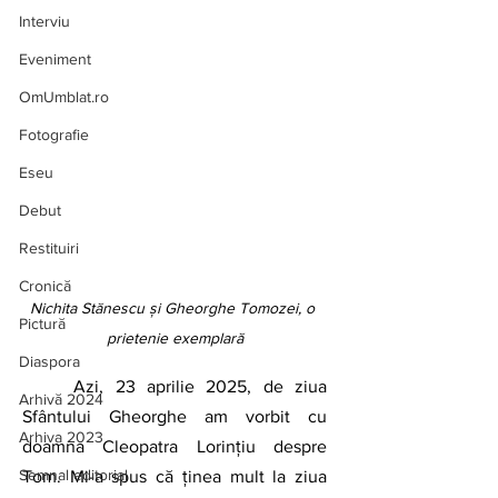
Interviu
Eveniment
OmUmblat.ro
Fotografie
Eseu
Debut
Restituiri
Cronică
Nichita Stănescu și Gheorghe Tomozei, o 
Pictură
prietenie exemplară
Diaspora
	Azi, 23 aprilie 2025, de ziua 
Arhivă 2024
Sfântului Gheorghe am vorbit cu 
Arhiva 2023
doamna Cleopatra Lorințiu despre 
Semnal editorial
Tom. Mi-a spus că ținea mult la ziua 