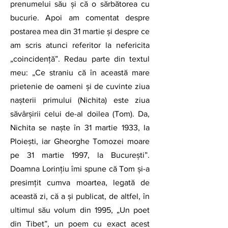
prenumelui său și că o sărbătorea cu 
bucurie. Apoi am comentat despre 
postarea mea din 31 martie și despre ce 
am scris atunci referitor la nefericita 
„coincidență”. Redau parte din textul 
meu: „Ce straniu că în această mare 
prietenie de oameni și de cuvinte ziua 
nașterii primului (Nichita) este ziua 
săvârșirii celui de-al doilea (Tom). Da, 
Nichita se naște în 31 martie 1933, la 
Ploiești, iar Gheorghe Tomozei moare 
pe 31 martie 1997, la București”. 
Doamna Lorințiu îmi spune că Tom și-a 
presimțit cumva moartea, legată de 
această zi, că a și publicat, de altfel, în 
ultimul său volum din 1995, „Un poet 
din Tibet”, un poem cu exact acest 