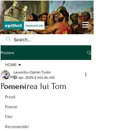
Postare
HOME
Laurențiu-Ciprian Tudor
HOME
23 apr. 2025
2 min de citit
Pomenirea lui Tom
Despre noi
Proză
Poezie
Film
Recomandări