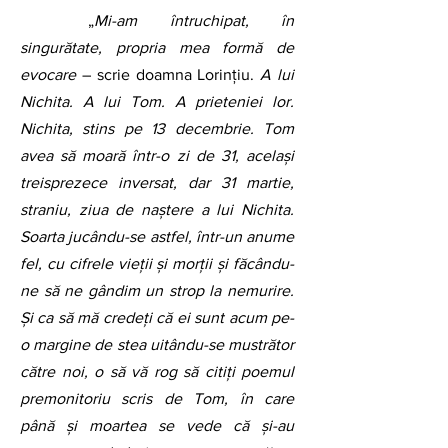
	„
Mi-am întruchipat, în 
singurătate, propria mea formă de 
evocare
 – scrie doamna Lorințiu. 
A lui 
Nichita. A lui Tom. A prieteniei lor. 
Nichita, stins pe 13 decembrie. Tom 
avea să moară într-o zi de 31, acelaşi 
treisprezece inversat, dar 31 martie, 
straniu, ziua de naştere a lui Nichita. 
Soarta jucându-se astfel, într-un anume 
fel, cu cifrele vieţii şi morţii şi făcându-
ne să ne gândim un strop la nemurire. 
Şi ca să mă credeţi că ei sunt acum pe-
o margine de stea uitându-se mustrător 
către noi, o să vă rog să citiţi poemul 
premonitoriu scris de Tom, în care 
până şi moartea se vede că şi-au 