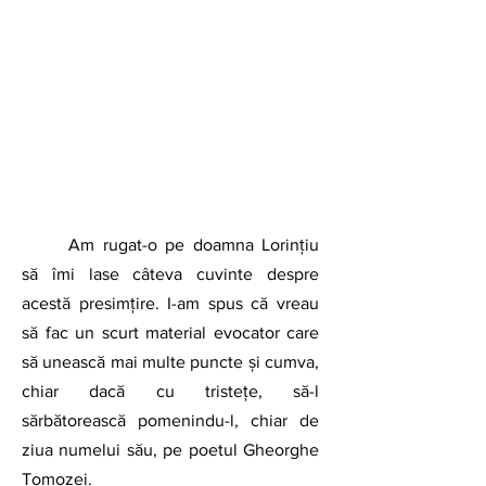
	Am rugat-o pe doamna Lorințiu 
să îmi lase câteva cuvinte despre 
acestă presimțire. I-am spus că vreau 
să fac un scurt material evocator care 
să unească mai multe puncte și cumva, 
chiar dacă cu tristețe, să-l 
sărbătorească pomenindu-l, chiar de 
ziua numelui său, pe poetul Gheorghe 
Tomozei.