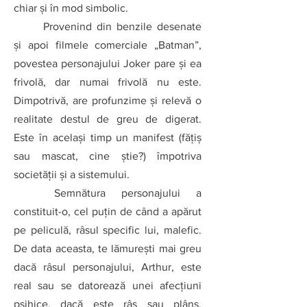
chiar şi în mod simbolic.
Provenind din benzile desenate 
şi apoi filmele comerciale „Batman”, 
povestea personajului Joker pare şi ea 
frivolă, dar numai frivolă nu este. 
Dimpotrivă, are profunzime şi relevă o 
realitate destul de greu de digerat. 
Este în acelaşi timp un manifest (făţiş 
sau mascat, cine ştie?) împotriva 
societăţii şi a sistemului.
Semnătura personajului a 
constituit-o, cel puțin de când a apărut 
pe peliculă, râsul specific lui, malefic. 
De data aceasta, te lămurești mai greu 
dacă râsul personajului, Arthur, este 
real sau se datorează unei afecţiuni 
psihice, dacă este râs sau plâns. 