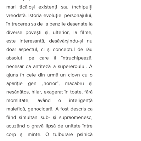
mari ticăloşi existenţi sau închipuiţi 
vreodată. Istoria evoluţiei personajului, 
în trecerea sa de la benzile desenate la 
diverse poveşti şi, ulterior, la filme, 
este interesantă, desăvârşindu-şi nu 
doar aspectul, ci şi conceptul de rău 
absolut, pe care îl întruchipează, 
necesar ca antiteză a supereroului. A 
ajuns în cele din urmă un clovn cu o 
apariţie gen „horror”, macabru şi 
nesănătos, hilar, exagerat în toate, fără 
moralitate, având o inteligenţă 
malefică, genocidară. A fost descris ca 
fiind simultan sub- şi supraomenesc
, 
acuzând o gravă lipsă de unitate între 
corp şi minte. O tulburare psihică 