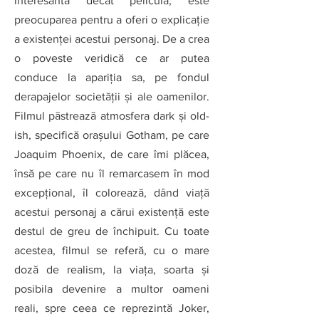
interesantă decât pelicula, este 
preocuparea pentru a oferi o explicaţie 
a existenţei acestui personaj. De a crea 
o poveste veridică ce ar putea 
conduce la apariţia sa, pe fondul 
derapajelor societăţii şi ale oamenilor. 
Filmul păstrează atmosfera dark şi old-
ish, specifică oraşului Gotham, pe care 
Joaquim Phoenix, de care îmi plăcea, 
însă pe care nu îl remarcasem în mod 
excepţional, îl colorează, dând viaţă 
acestui personaj a cărui existenţă este 
destul de greu de închipuit. Cu toate 
acestea, filmul se referă, cu o mare 
doză de realism, la viaţa, soarta şi 
posibila devenire a multor oameni 
reali, spre ceea ce reprezintă Joker, 