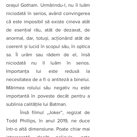
oraşul Gotham. Urmărindu-l, nu îl luăm 
niciodată în serios, având convingerea 
că este imposibil să existe cineva atât 
de esenţial rău, atât de dezaxat, de 
anormal, dar, totuşi, acţionând atât de 
coerent şi lucid în scopul său, în optica 
sa. Îl urâm sau râdem de el, însă 
niciodată nu îl luăm în serios. 
Importanţa lui este redusă la 
necesitatea de a fi o antiteză a binelui. 
Mărimea rolului său negativ nu este 
importantă în poveste decât pentru a 
sublinia calităţile lui Batman.
Însă filmul „Joker”, regizat de 
Todd Phillips, în anul 2019, ne duce 
într-o altă dimensiune. Poate chiar mai 