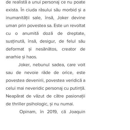
de realistă a unui personaj ce nu poate 
exista. În ciuda râsului său morbid şi a 
inumanităţii sale, însă, Joker devine 
uman prin povestea sa. Este un revoltat 
cu o anumită doză de dreptate, 
susţinută, însă, desigur, de felul său 
deformat şi nesănătos, creator de 
anarhie şi haos.
Joker, nebunul sadea, care voit 
sau de nevoie râde de orice, este 
povestea devenirii, povestea veridică a 
celui mai neveridic personaj cu putință. 
Neapărat de văzut de către pasionații 
de thriller psihologic, și nu numai.
Opinam, în 2019, că Joaquin 
Phoenix ar fi o propunere pentru 
Oscar. Iar în decurs de doi ani filmul a 