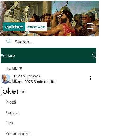
Postare
HOME
Eugen Gomboș
HOME
6 apr. 2023
3 min de citit
Joker
Despre noi
Proză
Poezie
Film
Recomandări