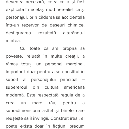
devenea necesară, ceea ce a şi fost 
explicată în acelaşi mod nerealist ca şi 
personajul, prin căderea sa accidentală 
într-un rezervor de deşeuri chimice, 
desfigurarea rezultată alterându-i 
mintea.
Cu toate că are propria sa 
poveste, reluată în multe creaţii, a 
rămas totuşi un personaj marginal, 
important doar pentru a se constitui în 
suport al personajului principal – 
supereroul din cultura americană 
modernă. Este respectată regula de a 
crea un mare rău, pentru a 
supradimensiona astfel şi binele care 
reuşeşte să îl învingă. Construit ireal, el 
poate exista doar în ficţiuni precum 