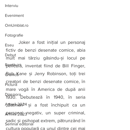
Interviu
Eveniment
OmUmblat.ro
Fotografie
Joker a fost inițial un personaj 
Eseu
fictiv de benzi desenate comice, abia 
Debut
mult mai târziu găsindu-şi locul pe 
Restituiri
peliculă, inventat fiind de Bill Finger, 
Bob Kane şi Jerry Robinson, toţi trei 
Cronică
creatori de benzi desenate comice, în 
Pictură
mare vogă în America de după anii 
Diaspora
1930. Debutează în 1940, în seria 
Arhivă 2024
„Batman” şi a fost închipuit ca un 
personaj negativ, un super criminal, 
Arhiva 2023
sadic şi psihopat extrem, pătrunzând în 
Semnal editorial
cultura populară ca unul dintre cei mai 