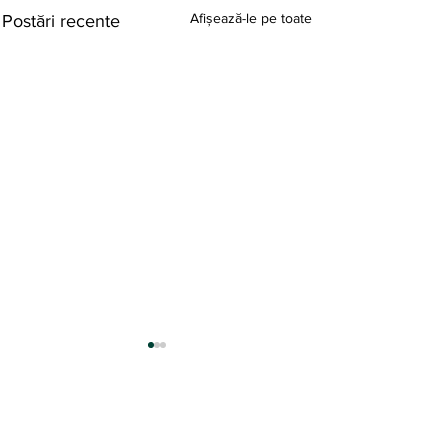
Afișează-le pe toate
Postări recente
Comentarii
0.0 / 5 (0)
Zidul