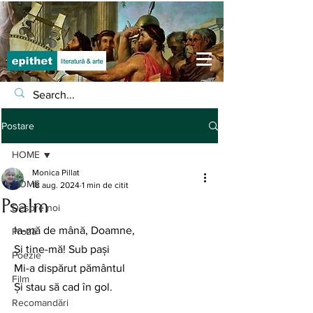
Postare
HOME
Monica Pillat
HOME
18 aug. 2024
1 min de citit
Psalm
Despre noi
Ia-mă de mână, Doamne,
Proză
Și ține-mă! Sub pași 
Poezie
Mi-a dispărut pământul 
Film
Și stau să cad în gol.
Recomandări