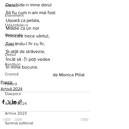
Deschide-n mine dorul
Interviu
Să fiu cum n-am mai fost:
Eveniment
Ușoară ca petala,
OmUmblat.ro
Mlădie ca un nor
Fotografie
Prin care trece vântul,
Torcându-l fir cu fir,
Eseu
Și-atât de străvezie,
Debut
Încât să -Ți poți vedea
Restituiri
În mine bucuria.
Cronică
de Monica Pillat
Poezie
Pictură
Arhivă 2024
Diaspora
Arhivă 2024
Arhiva 2023
Semnal editorial