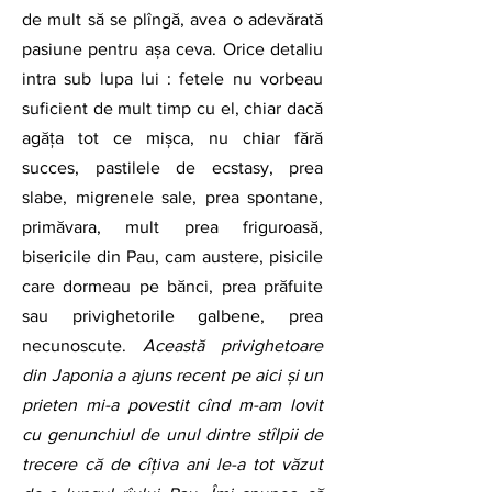
de mult să se plîngă, avea o adevărată 
pasiune pentru așa ceva. Orice detaliu 
intra sub lupa lui : fetele nu vorbeau 
suficient de mult timp cu el, chiar dacă 
agăța tot ce mișca, nu chiar fără 
succes, pastilele de ecstasy, prea 
slabe, migrenele sale, prea spontane, 
primăvara, mult prea friguroasă, 
bisericile din Pau, cam austere, pisicile 
care dormeau pe bănci, prea prăfuite 
sau privighetorile galbene, prea 
necunoscute. 
Această privighetoare 
din Japonia a ajuns recent pe aici și un 
prieten mi-a povestit cînd m-am lovit 
cu genunchiul de unul dintre stîlpii de 
trecere că de cîțiva ani le-a tot văzut 