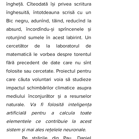
îngheță. Cîteodată își privea scriitura 
înghesuită, întotdeauna scrisă cu un 
Bic negru, adunînd, tăind, reducînd la 
absurd, încordîndu-și sprîncenele și 
rotunjind sumele în acest labirint. Un 
cercetător de la laboratorul de 
matematică le vorbea despre torentul 
fără precedent de date care nu sînt 
folosite sau cercetate. Proiectul pentru 
care căuta voluntari voia să studieze 
impactul schimbărilor climatice asupra 
mediului înconjurător și a resurselor 
naturale. 
Va fi folosită inteligența 
artificială pentru a calcula toate 
elementele ce contribuie la acest 
sistem și mai ales rețelele neuronale
.       
Pe străzile din Pau, Daniel 