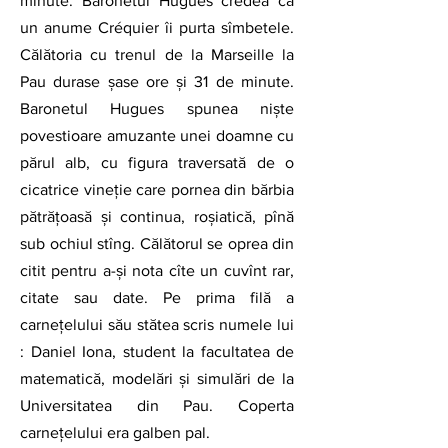
minute. Baronetul Hugues credea că 
un anume Créquier îi purta sîmbetele. 
Călătoria cu trenul de la Marseille la 
Pau durase șase ore și 31 de minute. 
Baronetul Hugues spunea niște 
povestioare amuzante unei doamne cu 
părul alb, cu figura traversată de o 
cicatrice vineție care pornea din bărbia 
pătrățoasă și continua, roșiatică, pînă 
sub ochiul stîng. Călătorul se oprea din 
citit pentru a-și nota cîte un cuvînt rar, 
citate sau date. Pe prima filă a 
carnețelului său stătea scris numele lui 
: Daniel Iona, student la facultatea de 
matematică, modelări și simulări de la 
Universitatea din Pau. Coperta 
carnețelului era galben pal. 