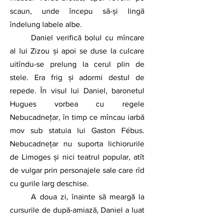
scaun, unde începu să-și lingă 
îndelung labele albe.   
Daniel verifică bolul cu mîncare 
al lui Zizou și apoi se duse la culcare 
uitîndu-se prelung la cerul plin de 
stele. Era frig și adormi destul de 
repede. În visul lui Daniel, baronetul 
Hugues vorbea cu regele 
Nebucadnețar, în timp ce mîncau iarbă 
mov sub statuia lui Gaston Fébus. 
Nebucadnețar nu suporta lichiorurile 
de Limoges și nici teatrul popular, atît 
de vulgar prin personajele sale care rîd 
cu gurile larg deschise.      
A doua zi, înainte să meargă la 
cursurile de după-amiază, Daniel a luat 