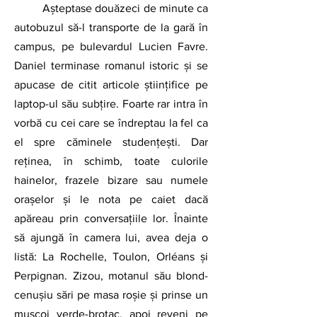
Așteptase douăzeci de minute ca 
autobuzul să-l transporte de la gară în 
campus, pe bulevardul Lucien Favre. 
Daniel terminase romanul istoric și se 
apucase de citit articole științifice pe 
laptop-ul său subțire. Foarte rar intra în 
vorbă cu cei care se îndreptau la fel ca 
el spre căminele studențești. Dar 
reținea, în schimb, toate culorile 
hainelor, frazele bizare sau numele 
orașelor și le nota pe caiet dacă 
apăreau prin conversațiile lor. Înainte 
să ajungă în camera lui, avea deja o 
listă: La Rochelle, Toulon, Orléans și 
Perpignan. Zizou, motanul său blond-
cenușiu sări pe masa roșie și prinse un 
muscoi verde-brotac, apoi reveni pe 