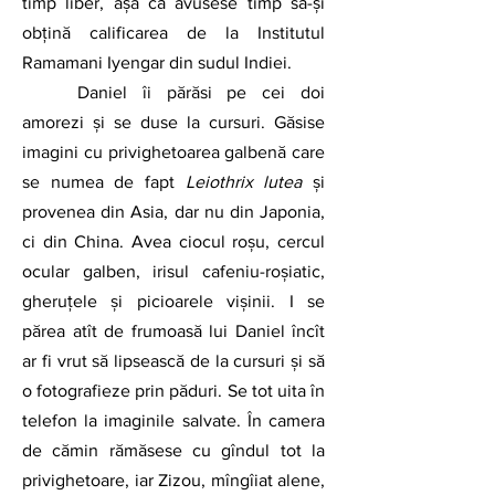
timp liber, așa că avusese timp să-și 
obțină calificarea de la Institutul 
Ramamani Iyengar din sudul Indiei.  
Daniel îi părăsi pe cei doi 
amorezi și se duse la cursuri. Găsise 
imagini cu privighetoarea galbenă care 
se numea de fapt 
Leiothrix lutea 
și 
provenea din Asia, dar nu din Japonia, 
ci din China. Avea ciocul roșu, cercul 
ocular galben, irisul cafeniu-roșiatic, 
gheruțele și picioarele vișinii. I se 
părea atît de frumoasă lui Daniel încît 
ar fi vrut să lipsească de la cursuri și să 
o fotografieze prin păduri. Se tot uita în 
telefon la imaginile salvate. În camera 
de cămin rămăsese cu gîndul tot la 
privighetoare, iar Zizou, mîngîiat alene, 