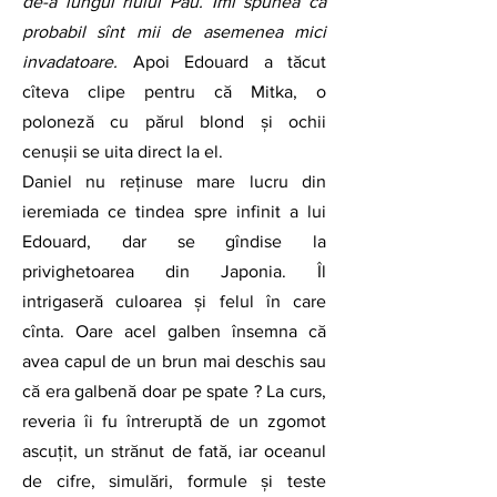
de-a lungul rîului Pau. Îmi spunea că 
probabil sînt mii de asemenea mici 
invadatoare.
 Apoi Edouard a tăcut 
cîteva clipe pentru că Mitka, o 
poloneză cu părul blond și ochii 
cenușii se uita direct la el. 
Daniel nu reținuse mare lucru din 
ieremiada ce tindea spre infinit a lui 
Edouard, dar se gîndise la 
privighetoarea din Japonia. Îl 
intrigaseră culoarea și felul în care 
cînta. Oare acel galben însemna că 
avea capul de un brun mai deschis sau 
că era galbenă doar pe spate ? La curs, 
reveria îi fu întreruptă de un zgomot 
ascuțit, un strănut de fată, iar oceanul 
de cifre, simulări, formule și teste 