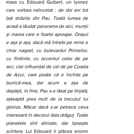
masa cu Edouard Guibert, un lyonez 
care vorbea neîncetat : 
de doi ani tot 
bat străzile din Pau. Toată lumea de 
acasă a lăudat panorama de aici, munții 
și marea care e foarte aproape
. 
Orașul 
e așa și așa, dacă mă întrebi pe mine e 
chiar nașpet, cu bulevardul Pirineilor, 
cu fîntînile, cu accentul celor de pe 
aici, clar influențat de cel de pe Coasta 
de Azur, care poate că o încînta pe 
bunică-mea, dar acum e așa de 
depășit, în fine, Pau s-a lăsat pe tînjală, 
așteaptă prea mult de la trecutul lui 
glorios. Măcar dacă s-ar petrece ceva 
interesant în decorul ăsta drăguț. Toate 
planetele sînt aliniate, dar lipsește 
scînteia.
 Lui Edouard îi plăcea enorm 