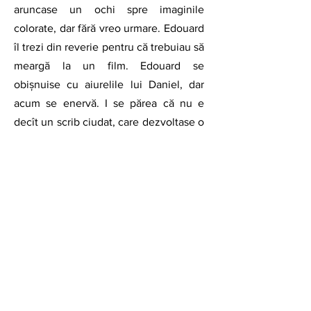
aruncase un ochi spre imaginile 
colorate, dar fără vreo urmare. Edouard 
îl trezi din reverie pentru că trebuiau să 
meargă la un film. Edouard se 
obișnuise cu aiurelile lui Daniel, dar 
acum se enervă. I se părea că nu e 
decît un scrib ciudat, care dezvoltase o 
pasiune pentru transcrierea cu zel 
religios a tuturor detaliilor insignifiante 
din lumea înconjurătoare. Trebuia să se 
distreze mai mult, să mai lase toate 
porcărioarele. Păsăruica asta nu avea 
nimic special. 
Hai, Dany, fii rezonabil. 
Trebuie să plecăm acum ca să nu 
pierdem filmul. Iar dacă totuși vrei să 
fotografiezi fauna locală, să știi că 
Mitka e membră a cercului ornitologic 