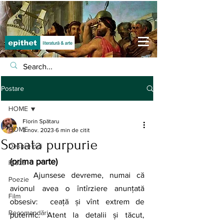
Postare
HOME
Florin Spătaru
HOME
3 nov. 2023
6 min de citit
Sonata purpurie
Despre noi
(prima parte)
Proză
Ajunsese devreme, numai că 
Poezie
avionul avea o întîrziere anunțată 
Film
obsesiv:  ceață și vînt extrem de 
Recomandări
puternic. Atent la detalii și tăcut, 