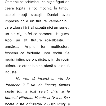
Oamenii se schimbau ca niște figuri de 
ceară topită la foc mocnit. În timpul 
acelei nopți stacojii, Daniel avea 
impresia că e un fluture verde-gălbui 
care zbura fără să scoată nici un sunet, 
un pic cîș, la fel ca baronetul Hugues. 
Apoi un alt fluture roș-albastru îl 
urmărea. Aripile lor multicolore 
foșneau ca faldurile unor rochii. Se 
regăsi întins pe o pajiște, plin de rouă, 
uitîndu-se atent la o coțofană și la două 
lăcuste.          
Nu vrei să încerci un vin de 
Jurançon ? E un vin licoros, faimos 
peste tot, a fost servit chiar și la 
botezul viitorului Henric al IV-lea. Sau 
poate niște brînzeturi ? Ossau-Iraty e 