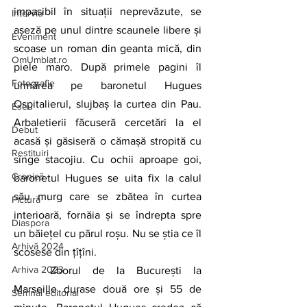
impasibil în situații neprevăzute, se 
Interviu
așeză pe unul dintre scaunele libere și 
Eveniment
scoase un roman din geanta mică, din 
OmUmblat.ro
piele maro. După primele pagini îl 
Fotografie
urmărea pe baronetul Hugues 
Ospitalierul, slujbaș la curtea din Pau. 
Eseu
Arbaletierii făcuseră cercetări la el 
Debut
acasă și găsiseră o cămașă stropită cu 
Restituiri
sînge stacojiu. Cu ochii aproape goi, 
Cronică
baronetul Hugues se uita fix la calul 
său murg care se zbătea în curtea 
Pictură
interioară, fornăia și se îndrepta spre 
Diaspora
un băiețel cu părul roșu. Nu se știa ce îl 
Arhivă 2024
scosese din țîțîni. 
Arhiva 2023
Zborul de la București la 
Marseille durase două ore și 55 de 
Semnal editorial