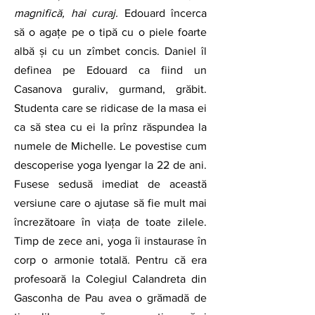
magnifică, hai curaj. 
Edouard încerca 
să o agațe pe o tipă cu o piele foarte 
albă și cu un zîmbet concis. Daniel îl 
definea pe Edouard ca fiind un 
Casanova guraliv, gurmand, grăbit. 
Studenta care se ridicase de la masa ei 
ca să stea cu ei la prînz răspundea la 
numele de Michelle. Le povestise cum 
descoperise yoga Iyengar la 22 de ani. 
Fusese sedusă imediat de această 
versiune care o ajutase să fie mult mai 
încrezătoare în viața de toate zilele. 
Timp de zece ani, yoga îi instaurase în 
corp o armonie totală. Pentru că era 
profesoară la Colegiul Calandreta din 
Gasconha de Pau avea o grămadă de 