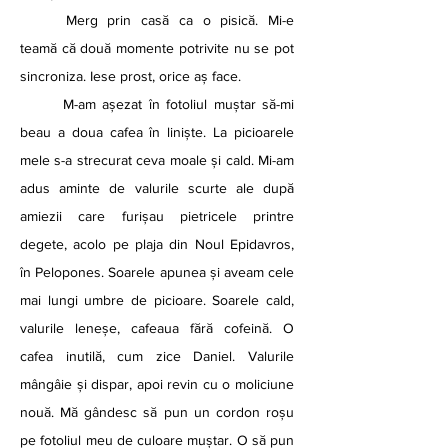
	Merg prin casă ca o pisică. Mi-e 
teamă că două momente potrivite nu se pot 
sincroniza. Iese prost, orice aș face.
	M-am așezat în fotoliul muștar să-mi 
beau a doua cafea în liniște. La picioarele 
mele s-a strecurat ceva moale și cald. Mi-am 
adus aminte de valurile scurte ale după 
amiezii care furișau pietricele printre 
degete, acolo pe plaja din Noul Epidavros, 
în Pelopones. Soarele apunea și aveam cele 
mai lungi umbre de picioare. Soarele cald, 
valurile leneșe, cafeaua fără cofeină. O 
cafea inutilă, cum zice Daniel. Valurile 
mângâie și dispar, apoi revin cu o moliciune 
nouă. Mă gândesc să pun un cordon roșu 
pe fotoliul meu de culoare muștar. O să pun 