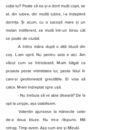
soția lui? Poate că ea și-a dorit mulți copii, iar 
el, din iubire, din multă iubire, i-a îndeplinit 
dorința. Și acum, cu o sacoșă mare și un 
motan indiferent, se mută într-un birou cât 
se poate de ciudat.
	A întins mâna după o altă bluză din 
coș. L-am oprit. Nu pentru asta e aici. Am 
văzut cum se întristează. M-am băgat ca 
proasta peste intimitatea lui, peste felul în 
care-și gestionează greutățile. El voia să 
calce. M-am îndreptat spre ușă.	
	- Nu trebuia să vii abia diseară? De la 
opt la unșpe, așa stabilisem.
	Valentin ajunsese la mânecile celei 
de-a doua bluze. Nu mi-a răspuns. Mă 
retrag. Timp avem. Așa cum are și Mizuki. 