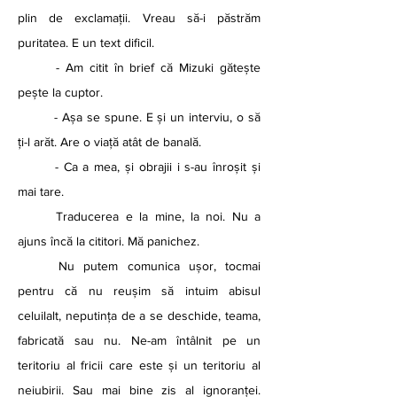
plin de exclamații. Vreau să-i păstrăm 
puritatea. E un text dificil.
	- Am citit în brief că Mizuki gătește 
pește la cuptor. 
	- Așa se spune. E și un interviu, o să 
ți-l arăt. Are o viață atât de banală.
	- Ca a mea, și obrajii i s-au înroșit și 
mai tare.
	Traducerea e la mine, la noi. Nu a 
ajuns încă la cititori. Mă panichez.
	Nu putem comunica ușor, tocmai 
pentru că nu reușim să intuim abisul 
celuilalt, neputința de a se deschide, teama, 
fabricată sau nu. Ne-am întâlnit pe un 
teritoriu al fricii care este și un teritoriu al 
neiubirii. Sau mai bine zis al ignoranței. 