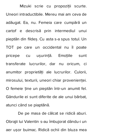
	Mizuki scrie cu propoziții scurte. 
Uneori intraductibile. Mereu mai am ceva de 
adăugat. Ea, nu. Femeia care cumpără un 
cartof e descrisă prin intermediul unui 
pieptăn din fildeș. Cu asta s-a spus totul. Un 
TOT pe care un occidental nu îl poate 
pricepe cu ușurință. Emoțiile sunt 
transferate lucrurilor, dar nu oricum, ci 
anumitor proprietăți ale lucrurilor. Culorii, 
mirosului, texturii, uneori chiar provenienței. 
O femeie ține un pieptăn într-un anumit fel. 
Gândurile ei sunt diferite de ale unui bărbat, 
atunci când se piaptănă. 
	De pe masa de călcat se ridică aburi. 
Obrajii lui Valentin s-au îmbujorat dându-i un 
aer ușor buimac. Ridică ochii din bluza mea 