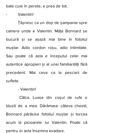
bate cuie în perete, e prea de tot.
-	Valentin!
	Țâșnesc ca un dop de șampanie spre 
camera unde e Valentin. Mâța Bonnard se 
bucură și se așază mai bine în fotoliul 
muștar. Adio cordon roșu, adio intimitate. 
Sau poate că asta e începutul celei mai 
autentice apropieri și al unei familiarități fără 
precedent. Mai ceva ca la pescarii de 
suflete.
	- Valentin!
	Călca. Luase din coșul de rufe o 
bluză de a mea. Dărâmase câteva chestii, 
Bonnard părăsise fotoliul muștar și torcea 
acum la picioarele lui Valentin. Poate că 
pentru ei asta însemna evadare.