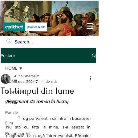
Postare
HOME
Alina Gherasim
HOME
17 dec. 2024
7 min de citit
Tot timpul din lume
Despre noi
(Fragment de roman în lucru)	
Proză
Poezie
	Îl rog pe Valentin să intre în bucătărie. 
Film
Nu stă cu fața la mine, s-a așezat în 
Recomandări
diagonală, ca o ușă întredeschisă. Bărbatul 