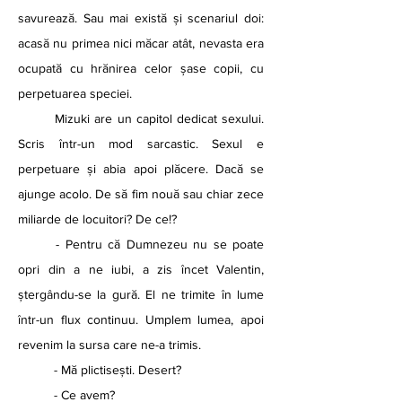
savurează. Sau mai există și scenariul doi: 
acasă nu primea nici măcar atât, nevasta era 
ocupată cu hrănirea celor șase copii, cu 
perpetuarea speciei. 
	Mizuki are un capitol dedicat sexului. 
Scris într-un mod sarcastic. Sexul e 
perpetuare și abia apoi plăcere. Dacă se 
ajunge acolo. De să fim nouă sau chiar zece 
miliarde de locuitori? De ce!?
	- Pentru că Dumnezeu nu se poate 
opri din a ne iubi, a zis încet Valentin, 
ștergându-se la gură. El ne trimite în lume 
într-un flux continuu. Umplem lumea, apoi 
revenim la sursa care ne-a trimis. 
	- Mă plictisești. Desert?
	- Ce avem?