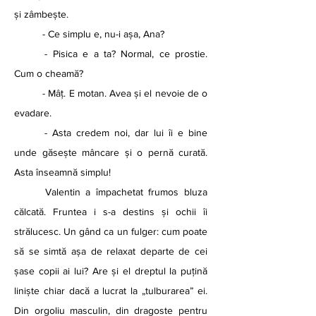
și zâmbește. 
	- Ce simplu e, nu-i așa, Ana?
	- Pisica e a ta? Normal, ce prostie. 
Cum o cheamă?
	- Mâț. E motan. Avea și el nevoie de o 
evadare.
	- Asta credem noi, dar lui îi e bine 
unde găsește mâncare și o pernă curată. 
Asta înseamnă simplu!
	Valentin a împachetat frumos bluza 
călcată. Fruntea i s-a destins și ochii îi 
strălucesc. Un gând ca un fulger: cum poate 
să se simtă așa de relaxat departe de cei 
șase copii ai lui? Are și el dreptul la puțină 
liniște chiar dacă a lucrat la „tulburarea” ei. 
Din orgoliu masculin, din dragoste pentru 