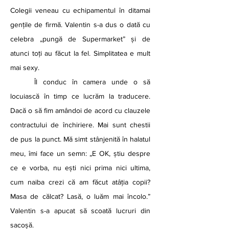
Colegii veneau cu echipamentul în ditamai 
gențile de firmă. Valentin s-a dus o dată cu 
celebra „pungă de Supermarket” și de 
atunci toți au făcut la fel. Simplitatea e mult 
mai sexy.
	Îl conduc în camera unde o să 
locuiască în timp ce lucrăm la traducere. 
Dacă o să fim amândoi de acord cu clauzele 
contractului de închiriere. Mai sunt chestii 
de pus la punct. Mă simt stânjenită în halatul 
meu, îmi face un semn: „E OK, știu despre 
ce e vorba, nu ești nici prima nici ultima, 
cum naiba crezi că am făcut atâția copii? 
Masa de călcat? Lasă, o luăm mai încolo.” 
Valentin s-a apucat să scoată lucruri din 
sacoșă. 