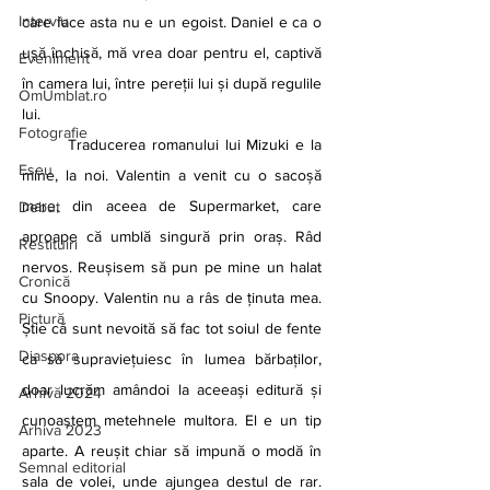
Interviu
care face asta nu e un egoist. Daniel e ca o 
ușă închisă, mă vrea doar pentru el, captivă 
Eveniment
în camera lui, între pereții lui și după regulile 
OmUmblat.ro
lui.
Fotografie
	Traducerea romanului lui Mizuki e la 
Eseu
mine, la noi. Valentin a venit cu o sacoșă 
mare, din aceea de Supermarket, care 
Debut
aproape că umblă singură prin oraș. Râd 
Restituiri
nervos. Reușisem să pun pe mine un halat 
Cronică
cu Snoopy. Valentin nu a râs de ținuta mea. 
Pictură
Știe că sunt nevoită să fac tot soiul de fente 
Diaspora
ca să supraviețuiesc în lumea bărbaților, 
doar lucrăm amândoi la aceeași editură și 
Arhivă 2024
cunoaștem metehnele multora. El e un tip 
Arhiva 2023
aparte. A reușit chiar să impună o modă în 
Semnal editorial
sala de volei, unde ajungea destul de rar. 