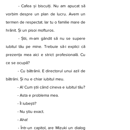
	- Cafea și biscuiți. Nu am apucat să 
vorbim despre un plan de lucru. Avem un 
termen de respectat. Iar tu o familie mare de 
hrănit. Și un pisoi mofturos. 
	- Știi, m-am gândit să nu se supere 
iubitul tău pe mine. Trebuie să-i explici că 
prezența mea aici e strict profesională. Cu 
ce se ocupă?
	- Cu bătrânii. E directorul unui azil de 
bătrâni. Și nu e chiar iubitul meu.
	- A! Cum știi când cineva e iubitul tău? 
	- Asta e problema mea.
	- Îl iubești?
	- Nu știu exact.
	- Aha!
	- Într-un capitol, are Mizuki un dialog 