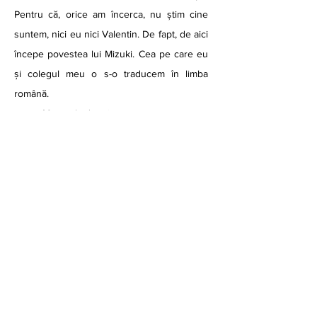
Pentru că, orice am încerca, nu știm cine 
suntem, nici eu nici Valentin. De fapt, de aici 
începe povestea lui Mizuki. Cea pe care eu 
și colegul meu o s-o traducem în limba 
română. 
	Motanul adormise.
de Alina Gherasim