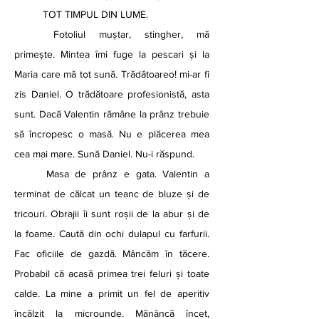
	TOT TIMPUL DIN LUME.
	Fotoliul muștar, stingher, mă 
primește. Mintea îmi fuge la pescari și la 
Maria care mă tot sună. Trădătoareo! mi-ar fi 
zis Daniel. O trădătoare profesionistă, asta 
sunt. Dacă Valentin rămâne la prânz trebuie 
să încropesc o masă. Nu e plăcerea mea 
cea mai mare. Sună Daniel. Nu-i răspund. 
	Masa de prânz e gata. Valentin a 
terminat de călcat un teanc de bluze și de 
tricouri. Obrajii îi sunt roșii de la abur și de 
la foame. Caută din ochi dulapul cu farfurii. 
Fac oficiile de gazdă. Mâncăm în tăcere. 
Probabil că acasă primea trei feluri și toate 
calde. La mine a primit un fel de aperitiv 
încălzit la microunde. Mănâncă încet, 