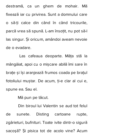
destramă, ca un ghem de mohair. Mă 
fixează iar cu privirea. Sunt a domnului care 
o să-ți calce din când în când tricourile, 
parcă vrea să spună. L-am însoțit, nu pot să-l 
las singur. Și oricum, amândoi aveam nevoie 
de o evadare.
	Las cafeaua deoparte. Mâța stă la 
mângâiat, apoi cu o mișcare abilă îmi sare în 
brațe și își aranjează frumos coada pe brațul 
fotoliului muștar. De acum, ți-e clar al cui e, 
spune ea. Sau el. 
	Mă pun pe tăcut.
	Din biroul lui Valentin se aud tot felul 
de sunete. Disting cartoane rupte, 
zgârieturi, bufnituri. Toate ivite dintr-o sigură 
sacoșă? Și pisica tot de acolo vine? Acum 