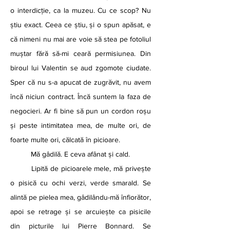
o interdicție, ca la muzeu. Cu ce scop? Nu 
știu exact. Ceea ce știu, și o spun apăsat, e 
că nimeni nu mai are voie să stea pe fotoliul 
muștar fără să-mi ceară permisiunea. Din 
biroul lui Valentin se aud zgomote ciudate. 
Sper că nu s-a apucat de zugrăvit, nu avem 
încă niciun contract. Încă suntem la faza de 
negocieri. Ar fi bine să pun un cordon roșu 
și peste intimitatea mea, de multe ori, de 
foarte multe ori, călcată în picioare.
	Mă gâdilă. E ceva afânat și cald. 
	Lipită de picioarele mele, mă privește 
o pisică cu ochi verzi, verde smarald. Se 
alintă pe pielea mea, gâdilându-mă înfiorător, 
apoi se retrage și se arcuiește ca pisicile 
din picturile lui Pierre Bonnard. Se 