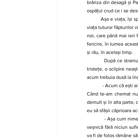
brânza din desagă și Pas
ospățul crud ce i se desf
         Așa e viața, își spuse, cei puternici trebuie să-i mănânce pe cei slabi, așa cum timpul macină încet 
viața tuturor făpturilor 
noi, care până mai ieri f
fericire, în lumea aceas
și rău, în același timp. 
           După ce straniul ospăț se sfârși, pasarea se așeză și ridică privirea în care acum văzu, în afară de 
tristețe, o sclipire nea
acum trebuia dusă la înd
            - Acum că ești aici, spuse ea, lucrurile nu mai pot fi oprite. Ele trebuie să-și urmeze cursul întocmai. 
Când te-am chemat nu ș
demult și în alta parte,
eu să sfâșii căprioara ac
            - Așa cum nimeni nu este singur când se naște, urmă ea, nimeni nu ar trebui să plece în călătoria 
veșnică fără niciun sufl
va fi de folos rămâne să