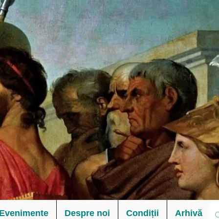
Evenimente
Despre noi
Condiții
Arhivă