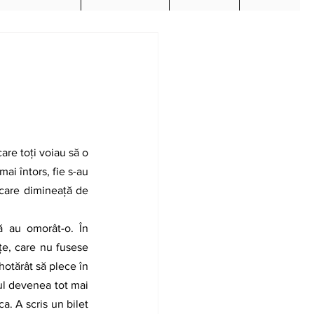
re toți voiau să o 
ai întors, fie s-au 
ecare dimineață de 
ă au omorât-o. În 
țe, care nu fusese 
hotărât să plece în 
ul devenea tot mai 
. A scris un bilet 