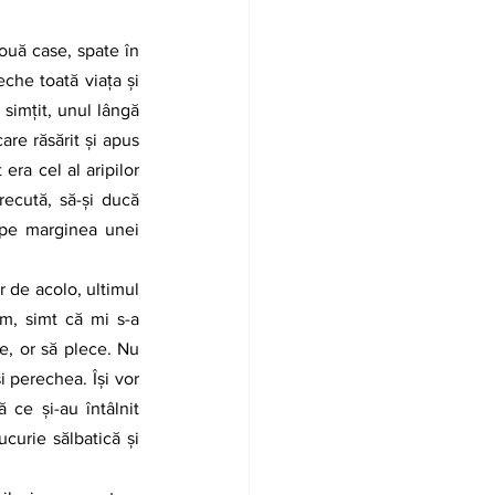
che toată viața și 
 simțit, unul lângă 
re răsărit și apus 
era cel al aripilor 
ecută, să-și ducă 
 pe marginea unei 
m, simt că mi s-a 
e, or să plece. Nu 
i perechea. Își vor 
ce și-au întâlnit 
curie sălbatică și 