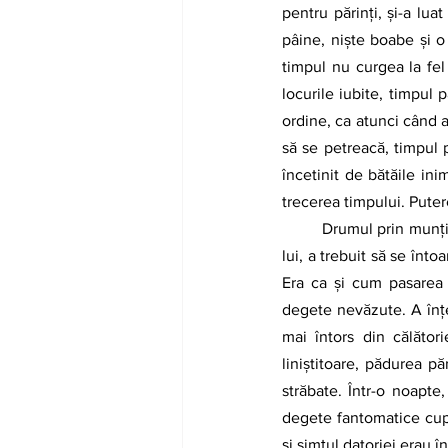
pentru părinți, și-a lu
pâine, niște boabe și o
timpul nu curgea la fel 
locurile iubite, timpul 
ordine, ca atunci când a
să se petreacă, timpul p
încetinit de bătăile ini
trecerea timpului. Puter
Drumul prin munți
lui, a trebuit să se înt
Era ca și cum pasarea n
degete nevăzute. A înțel
mai întors din călător
liniștitoare, pădurea p
străbate. Într-o noapte,
degete fantomatice cupr
și simțul datoriei erau 