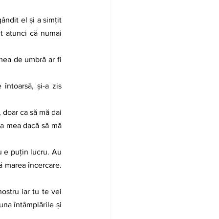
dit el și a simțit 
ut atunci că numai 
mea de umbră ar fi 
ntoarsă, și-a zis 
, doar ca să mă dai 
ima mea dacă să mă 
 e puțin lucru. Au 
ă marea încercare. 
stru iar tu te vei 
na întâmplările și 