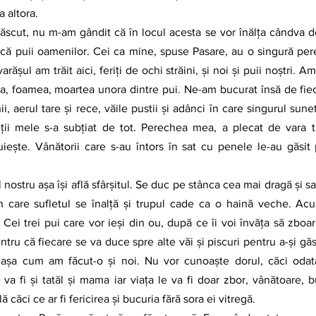
a altora.
scă puii oamenilor. Cei ca mine, spuse Pasare, au o singură pere
ășul am trăit aici, feriți de ochi străini, și noi și puii noștri. Am
rtuna, foamea, moartea unora dintre pui. Ne-am bucurat însă de fieca
, aerul tare și rece, văile pustii și adânci în care singurul sunet 
ții mele s-a subțiat de tot. Perechea mea, a plecat de vara tr
iește. Vânătorii care s-au întors în sat cu penele le-au găsit
în care sufletul se înalță și trupul cade ca o haină veche. Acu
 Cei trei pui care vor ieși din ou, după ce îi voi învăța să zboar
entru că fiecare se va duce spre alte văi și piscuri pentru a-și găs
i așa cum am făcut-o și noi. Nu vor cunoaște dorul, căci odată 
va fi și tatăl și mama iar viața le va fi doar zbor, vânătoare, bu
lă căci ce ar fi fericirea și bucuria fără sora ei vitregă. 