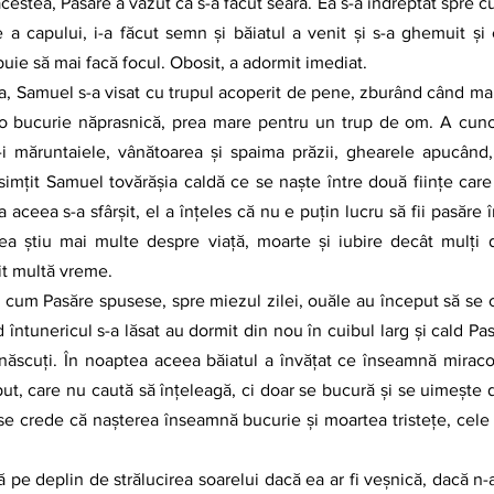
 a capului, i-a făcut semn și băiatul a venit și s-a ghemuit și 
ie să mai facă focul. Obosit, a adormit imediat. 
 o bucurie năprasnică, prea mare pentru un trup de om. A cun
i măruntaiele, vânătoarea și spaima prăzii, ghearele apucând, c
imțit Samuel tovărășia caldă ce se naște între două ființe care 
aceea s-a sfârșit, el a înțeles că nu e puțin lucru să fii pasăre î
ea știu mai multe despre viață, moarte și iubire decât mulți di
it multă vreme.
d întunericul s-a lăsat au dormit din nou în cuibul larg și cald Pa
a născuți. În noaptea aceea băiatul a învățat ce înseamnă miraco
eput, care nu caută să înțeleagă, ci doar se bucură și se uimește d
 se crede că nașterea înseamnă bucurie și moartea tristețe, cele