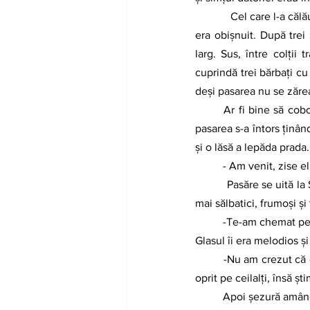
            Cel care l-a călăuzit în călătorie a fost tot glasul păsării, ce e drept tot mai diferit față de cel cu care 
era obișnuit. După trei
larg. Sus, între colții
cuprindă trei bărbați cu
deși pasarea nu se zărea 
Ar fi bine să cobo
pasarea s-a întors ținân
și o lăsă a lepăda prada.
- Am venit, zise e
           Pasăre se uită la Samuel. Ochii îi erau galben-verzui cu irisul înconjurat de o margine aurie. Erau cei 
mai sălbatici, frumoși și
-Te-am chemat pe t
Glasul îi era melodios ș
-Nu am crezut că o
oprit pe ceilalți, însă șt
          Apoi șezură amândoi ca doi prieteni care nu s-au văzut de mult și mâncară în tăcere. Samuel pâine și 