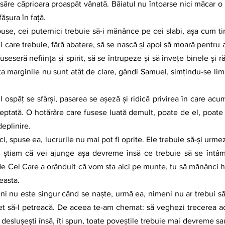
ăre căprioara proaspăt vânată. Băiatul nu întoarse nici măcar o d
ășura în față. 
vii care trebuie, fără abatere, să se nască și apoi să moară pentru a 
useseră neființa și spirit, să se întrupeze și să învețe binele și r
ta marginile nu sunt atât de clare, gândi Samuel, simțindu-se li
șteptată. O hotărâre care fusese luată demult, poate de el, poate 
eplinire. 
tiam că vei ajunge așa devreme însă ce trebuie să se întâmpl
 de Cel Care a orânduit că vom sta aici pe munte, tu să mănânci h
easta. 
et să-l petreacă. De aceea te-am chemat: să veghezi trecerea acea
 deslușești însă, îți spun, toate poveștile trebuie mai devreme sau 