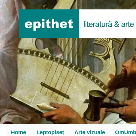
Home
Leptopiseț
Arte vizuale
OmUmbl