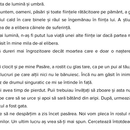
ta de lumină și umbră.
ntem, oameni, păsări și toate ființele rătăcitoare pe pământ, a gân
ul cald în care binele și răul se îngemănau în ființa lui. A ști
rea de a elibera câinele de suferință. 
i lumină, n-aș fi putut lua viață unei alte ființe iar dacă partea 
sit în mine mila de-al elibera. 
 dureri mai îngrozitoare decât moartea care e doar o naștere î
i clocit și pe mine Pasăre, a rostit cu glas tare, ca pe un pui al tău
ucruri pe care alții nici nu le bănuiesc. Încă nu am găsit în in
z de drumul singuratic ce mi se întinde în față.
 avea timp de pierdut. Puii trebuiau învățați să zboare și asta nu
e care să se urce și apoi să sară bătând din aripi. După, urmeaz
l a fost gata.
e să ne despărțim a zis încet pasărea. Noi vom pleca în rostul no
lor. Un ultim lucru aș vrea să-ți mai spun. Cercetează întotdeau