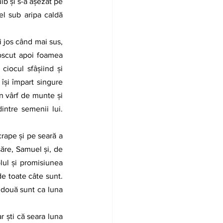
el sub aripa caldă 
oscut apoi foamea 
iocul sfâșiind și 
își împart singure 
n vârf de munte și 
ntre semenii lui. 
săre, Samuel și, de 
lul și promisiunea 
e toate câte sunt. 
 două sunt ca luna 