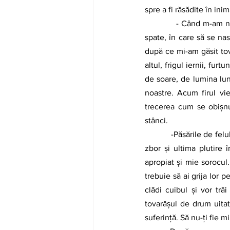
spre a fi răsădite în inim
            - Când m-am născut, nu m-am gândit că în locul acesta se vor înălța cândva două case, spate în 
spate, în care să se na
după ce mi-am găsit tovar
altul, frigul iernii, fu
de soare, de lumina lunii
noastre. Acum firul vie
trecerea cum se obișnu
stânci. 
            -Păsările de felul nostru așa își află sfârșitul. Se duc pe stânca cea mai dragă și sar de acolo, ultimul 
zbor și ultima plutire 
apropiat și mie sorocul.
trebuie să ai grija lor p
clădi cuibul și vor tră
tovarășul de drum uitat 
suferință. Să nu-ți fie mi