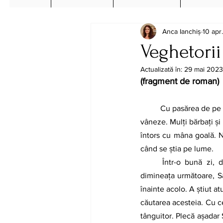
Anca Ianchiș
10 apr
Veghetorii
Actualizată în:
29 mai 2023
(fragment de roman)
Cu pasărea de pe P
vâneze. Mulți bărbați și 
întors cu mâna goală. Ni
când se știa pe lume. 
Într-o bună zi, 
dimineața următoare, Sam
înainte acolo. A știut at
căutarea acesteia. Cu ce
tânguitor. Plecă așadar 