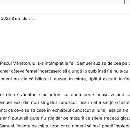
. 2023
8 min de citit
iscul Vânătorului s-a întâmplat la fel. Samuel auzise de cea pe ca
chiar câteva femei încercaseră să ajungă la cuib însă fie nu s-au m
meni nu știa că băiatul îi auzea, în minte, țipătul ascuțit, în fi
doi dintre vânători s-au întors cu două pene uriașe zicând c
uel auzi din nou strigătul cunoscut însă în el a simțit o triste
unci că ceva se stricase în echilibrul cunoscut al lumii, așa că s-a 
 ar fi putut să ajute nu știa dar pe măsură ce zilele treceau glas
Samuel, înainte de mijitul zorilor ca nimeni să nu-l poată împiedica