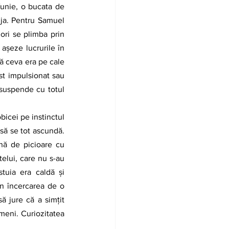
unie, o bucata de 
nja. Pentru Samuel 
ori se plimba prin 
așeze lucrurile în 
ă ceva era pe cale 
st impulsionat sau 
 suspende cu totul 
icei pe instinctul 
să se tot ascundă. 
nă de picioare cu 
elui, care nu s-au 
tuia era caldă și 
în încercarea de o 
ă jure că a simțit 
meni. Curiozitatea 