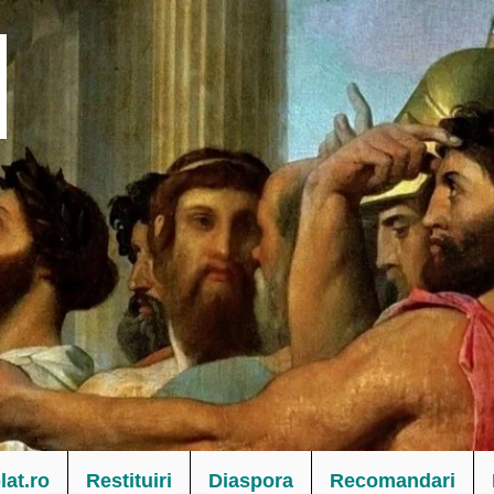
at.ro
Restituiri
Diaspora
Recomandari