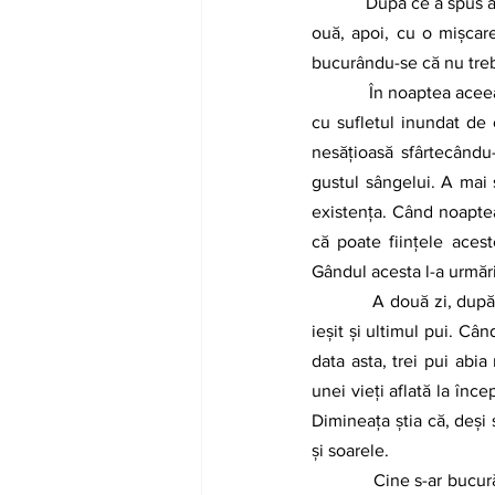
            După ce a spus acestea, Pasăre a văzut că s-a făcut seară. Ea s-a îndreptat spre cuib și s-a așezat pe 
ouă, apoi, cu o mișcare
bucurându-se că nu trebu
            În noaptea aceea, Samuel s-a visat cu trupul acoperit de pene, zburând când mai jos când mai sus, 
cu sufletul inundat de
nesățioasă sfârtecându-
gustul sângelui. A mai s
existența. Când noaptea 
că poate ființele acest
Gândul acesta l-a urmăr
            A două zi, după cum Pasăre spusese, spre miezul zilei, ouăle au început să se crape și pe seară a 
ieșit și ultimul pui. Cân
data asta, trei pui abi
unei vieți aflată la înc
Dimineața știa că, deși
și soarele. 
            Cine s-ar bucură pe deplin de strălucirea soarelui dacă ea ar fi veșnică, dacă n-ar ști că seara luna 