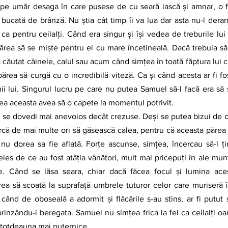
at pe umăr desaga în care pusese de cu seară iască și amnar, o f
 bucată de brânză. Nu știa cât timp îi va lua dar asta nu-l dera
ca pentru ceilalți. Când era singur și își vedea de treburile lui 
părea să se miște pentru el cu mare încetineală. Dacă trebuia să 
 căutat câinele, calul sau acum când simțea în toată făptura lui c
ărea să curgă cu o incredibilă viteză. Ca și când acesta ar fi fo
mii lui. Singurul lucru pe care nu putea Samuel să-l facă era să
ea aceasta avea să o capete la momentul potrivit. 
 se dovedi mai anevoios decât crezuse. Deși se putea bizui de ob
oarcă de mai multe ori să găsească calea, pentru că aceasta părea 
u dorea sa fie aflată. Forțe ascunse, simțea, încercau să-l ți
es de ce au fost atâția vânători, mult mai pricepuți în ale munt
ie. Când se lăsa seara, chiar dacă făcea focul și lumina aces
ărea să scoată la suprafață umbrele tuturor celor care muriseră 
 când de oboseală a adormit și flăcările s-au stins, ar fi putut s
inzându-i beregata. Samuel nu simțea frica la fel ca ceilalți oa
întotdeauna mai puternice. 