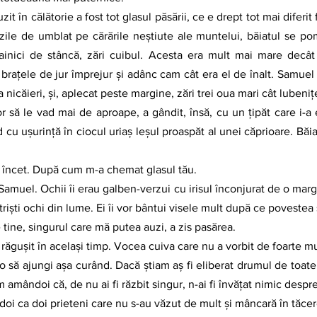
 zile de umblat pe cărările neștiute ale muntelui, băiatul se po
 trainici de stâncă, zări cuibul. Acesta era mult mai mare decât
 brațele de jur împrejur și adânc cam cât era el de înalt. Samuel s
nicăieri, și, aplecat peste margine, zări trei oua mari cât lubenițe
r să le vad mai de aproape, a gândit, însă, cu un țipăt care i-a 
d cu ușurință în ciocul uriaș leșul proaspăt al unei căprioare. Băia
l încet. După cum m-a chemat glasul tău. 
 triști ochi din lume. Ei îi vor bântui visele mult după ce povestea 
ine, singurul care mă putea auzi, a zis pasărea. 
i răgușit în același timp. Vocea cuiva care nu a vorbit de foarte m
 să ajungi așa curând. Dacă știam aș fi eliberat drumul de toate
im amândoi că, de nu ai fi răzbit singur, n-ai fi învățat nimic despre