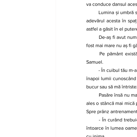
va conduce dansul aces
Lumina și umbră su
adevărul acesta în spați
astfel a găsit în el pute
De-aș fi avut numa
fost mai mare nu aș fi gă
Pe pământ există
Samuel.
- În cuibul tău m-a
înapoi lumii cunoscând l
bucur sau să mă întriste
Pasăre însă nu mai
ales o stâncă mai mică p
Spre prânz antrenamentu
- În curând trebui
întoarce în lumea oameni
cu inima.