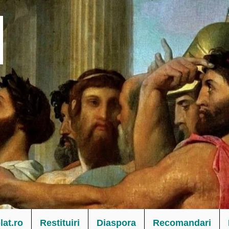
at.ro
Restituiri
Diaspora
Recomandari