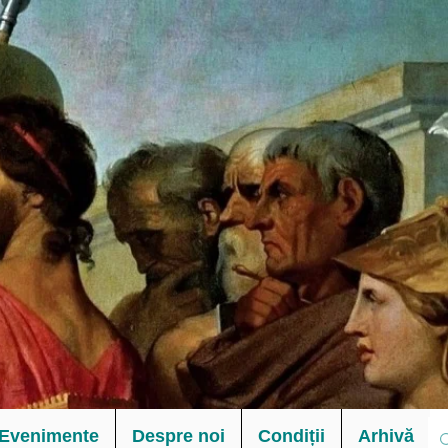
Evenimente
Despre noi
Condiții
Arhivă