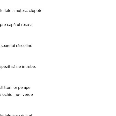
le tale amuțesc clopote.
spre capătul roșu-al
 soarelui răscolind
epezit să ne întrebe,
ălătoriilor pe ape
e ochiul nu-i verde
e tale s-au ridicat