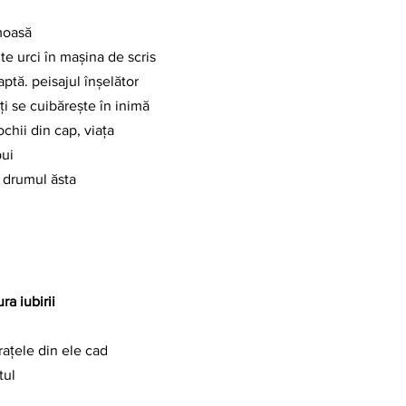
moasă
te urci în mașina de scris
aptă. peisajul înșelător
ți se cuibărește în inimă
ochii din cap, viața
pui
, drumul ăsta
ra iubirii
rațele din ele cad
tul