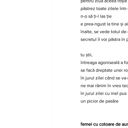
pentru ziua aceea roșie ș
păstrez toate zilele într
n-o să ți-l las ție
e prea-ngust la tine și ai
înalte, se vede totul de-
secretul îl voi păstra în 
tu știi,
întreaga agoniseală a fo
se facă dreptate unei rot
în jurul zilei când se v
ne mai rănim în vreo t
în jurul zilei cu inel pus
un picior de pasăre
femei cu cotoare de aur