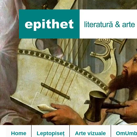
Home
Leptopiseț
Arte vizuale
OmUmbl