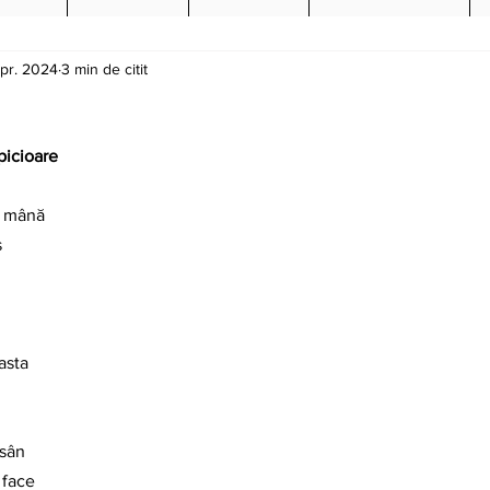
apr. 2024
3 min de citit
picioare
n mână
s
asta
 sân
 face