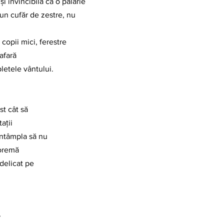
i invincibilă ca o pălărie
-un cufăr de zestre, nu
 copii mici, ferestre
afară
pletele vântului.
st cât să
ații
a-ntâmpla să nu
eoremă
 delicat pe