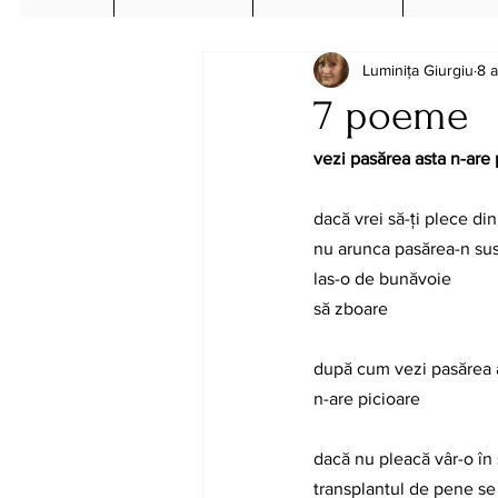
Luminița Giurgiu
8 
7 poeme
vezi pasărea asta n-are 
dacă vrei să-ți plece di
nu arunca pasărea-n su
las-o de bunăvoie
să zboare
după cum vezi pasărea 
n-are picioare
dacă nu pleacă vâr-o în
transplantul de pene se