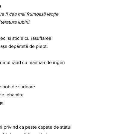
a
va fi cea mai frumoasă lecție
teratura iubirii.
ci și sticle cu răsuflarea
ămașa depărtată de piept.
imul rând cu mantia-i de îngeri
ce bob de sudoare
 de lehamite
ge
ri privind ca peste capete de statui 