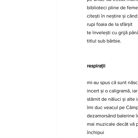
biblioteci pline de feme
citești în neștire și cân
rupi foaia de la sfârșit
te învelești cu grijă pân
titlul sub bărbie.
respirații
mi-au spus că sunt născ
incert și o caligramă, ia
stârnit de năluci și alte
îmi duc veacul pe Câmp
dezamorsând balerine în
mai muzicale decât vă p
închipui