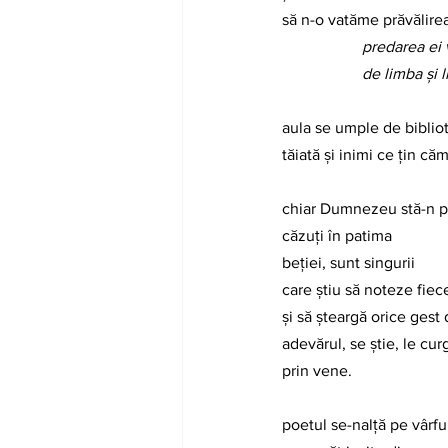
să n-o vatăme prăvălire
predarea ei 
de limba și li
aula se umple de bibliote
tăiată și inimi ce țin c
chiar Dumnezeu stă-n pr
căzuți în patima
beției, sunt singurii
care știu să noteze fie
și să șteargă orice gest
adevărul, se știe, le cur
prin vene.
poetul se-nalță pe vârfu