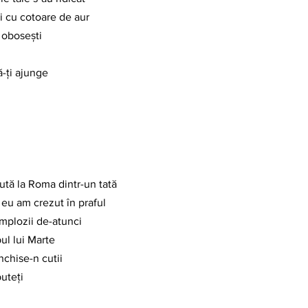
i cu cotoare de aur
d obosești
ă-ți ajunge
ută la Roma dintr-un tată
r eu am crezut în praful
 implozii de-atunci
ul lui Marte
chise-n cutii
uteți