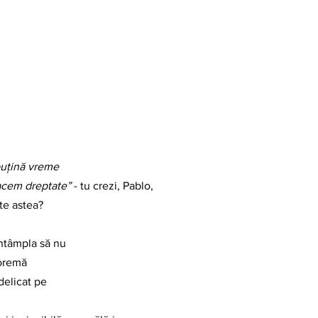
uțină vreme
 facem dreptate”
 - tu crezi, Pablo,
ate astea?
ntâmpla să nu
eoremă
delicat pe