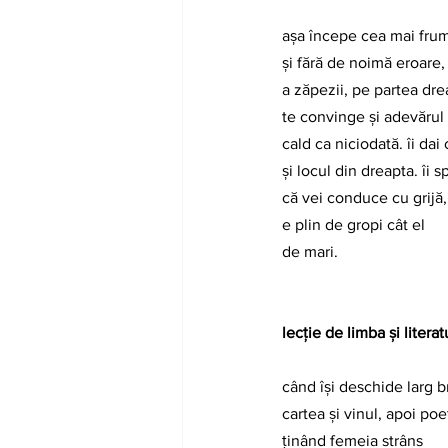
așa începe cea mai fru
și fără de noimă eroare, 
a zăpezii, pe partea dre
te convinge și adevărul 
cald ca niciodată. îi dai 
și locul din dreapta. îi s
că vei conduce cu grijă
e plin de gropi cât el
de mari.
lecție de limba și literatu
când își deschide larg b
cartea și vinul, apoi poe
ținând femeia strâns