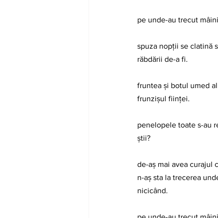
pe unde-au trecut mâini
spuza nopții se clatină 
răbdării de-a fi.
fruntea și botul umed al
frunzișul ființei.
penelopele toate s-au r
știi?
de-aș mai avea curajul c
n-aș sta la trecerea und
nicicând.
pe unde-au trecut mâinil