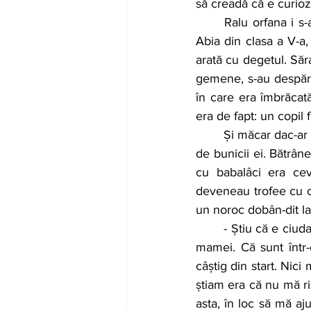
să creadă că e curiozi
	Ralu orfana i s-a spus în primii ani de școală, lucrul care nu a deranjat-o câtuși de puțin. 
Abia din clasa a V-a,
arată cu degetul. Săr
gemene, s-au despărți
în care era îmbrăcat
era de fapt: un copil f
	Și măcar dac-ar fi râs doar de ea, dar nu, de la un moment dat încolo au început să râdă și 
de bunicii ei. Bătrân
cu babalâci era cev
deveneau trofee cu ca
un noroc dobân-dit la
	- Știu că e ciudat ce spun, dar toată adolescența am simțit că trebuie să mă ridic la nivelul 
mamei. Că sunt într
câștig din start. Ni
știam era că nu mă ri
asta, în loc să mă aj