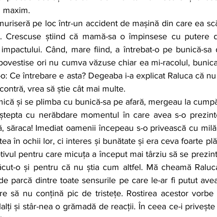
al maxim.
ură. Crescuse știind că mamă-sa o împinsese cu putere 
 impactului. Când, mare fiind, a întrebat-o pe bunică-sa 
povestise ori nu cumva văzuse chiar ea mi-racolul, bunica 
t-o: Ce întrebare e asta? Degeaba i-a explicat Raluca că nu 
 contră, vrea să știe cât mai multe.
aștepta cu nerăbdare momentul în care avea s-o prezint
, săraca! Imediat oamenii începeau s-o privească cu milă
ea în ochii lor, ci interes și bunătate și era ceva foarte pl
otivul pentru care micuța a început mai târziu să se prezint
ăcut-o și pentru că nu știa cum altfel. Mă cheamă Raluca
de parcă dintre toate sensurile pe care le-ar fi putut avea
are să nu conțină pic de tristețe. Rostirea acestor vorbe
lalți și stâr-nea o grămadă de reacții. În ceea ce-i privește