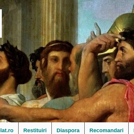
at.ro
Restituiri
Diaspora
Recomandari