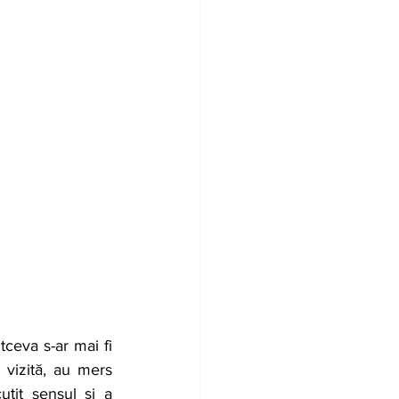
vizită, au mers 
uțit sensul și a 