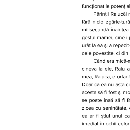
funcționat la potenți
	Părinții Ralucăi muriseră pe loc într-un accident de mașină din care ea scăpase miraculos, 
fără nicio zgârie-t
milisecundă înaintea
gestul mamei, cine-i 
urât la ea și a repezi
cele povestite, ci din
	Când era mică-mică și se plimba cu bunică-sa pe afară, mergeau la cumpărături, ori venea 
cineva la ele, Ralu 
mea, Raluca, e orfană
Doar că ea nu asta cit
acesta să fi fost și m
se poate însă să fi f
zicea cu seninătate, 
ea ar fi știut unul c
imediat în ochii celor