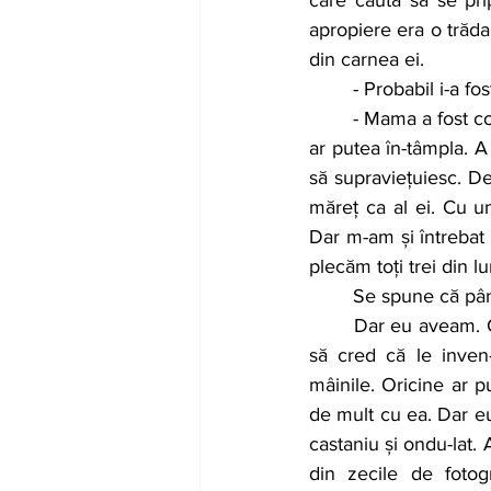
apropiere era o trăd
din carnea ei.
	- Probabil i-a 
	- Mama a fost copil dorit, făcut la bătrânețe, când aproape renunțaseră să mai creadă că s-
ar putea în-tâmpla. A 
să supraviețuiesc. D
măreț ca al ei. Cu u
Dar m-am și întrebat 
plecăm toți trei din 
 	Se spune că pân
	Dar eu aveam. Cu toate că uneori mă îndoiam că sunt amintirile mele, mi-era foarte greu 
să cred că le inven
mâinile. Oricine ar 
de mult cu ea. Dar eu
castaniu și ondu-lat. 
din zecile de fotog