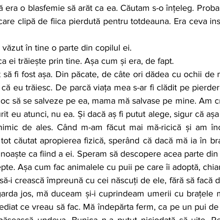
 era o blasfemie să arăt ca ea. Căutam s-o înțeleg. Probabi
ecare clipă de fiica pierdută pentru totdeauna. Era ceva ins
i văzut în tine o parte din copilul ei.
iica ei trăiește prin tine. Așa cum și era, de fapt.
 că eu trăiesc. De parcă viața mea s-ar fi clădit pe pierder
În loc să se salveze pe ea, mama mă salvase pe mine. Am c
urit eu atunci, nu ea. Și dacă aș fi putut alege, sigur că așa s
imic de ales. Când m-am făcut mai mă-ricică și am înce
 tot căutat apropierea fizică, sperând că dacă mă ia în br
noaște ca fiind a ei. Speram să descopere acea parte din 
pte. Așa cum fac animalele cu puii pe care îi adoptă, chiar
să-i crească împreună cu cei născuți de ele, fără să facă di
rda jos, mă duceam și-i cuprindeam umerii cu brațele m
diat ce vreau să fac. Mă îndepărta ferm, ca pe un pui de
pășească undeva. Bunica n-a putut niciodată să uite. Pen