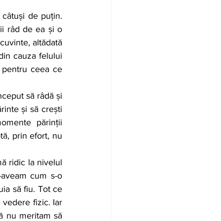
i râd de ea și o 
uvinte, altădată 
in cauza felului 
 pentru ceea ce 
nte și să crești 
mente părinții 
, prin efort, nu 
-aveam cum s-o 
 să fiu. Tot ce 
edere fizic. Iar 
că nu meritam să 