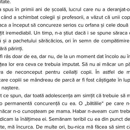
tate.
 când a schimbat colegii și profesorii, a văzut că unii copi
aca a început să concureze serios cu orfana și cele două c
t iremediabil. Un timp, n-a știut dacă i se spune săraca d
ă și a pachetului sărăcăcios, ori în semn de compătimire
ără părinți.
ețea lor era ceva ce trebuia imputat. Să nu ai măcar un pări
a de neconceput pentru ceilalți copii. În astfel de mo
re copiii se mândreau de parcă ar fi fost câștigate în luptă
 naștere.
-o permanentă concurență cu ea. O „bătălie“ pe care n
ci măcar n-o cunoșteam pe mama. Habar n-aveam cum trebuia
dicam la înălțimea ei. Semănam teribil cu ea din punct de v
ute, mă încurca. De multe ori, bu-nica mă făcea să simt 