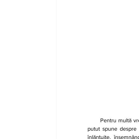
	Pentru multă vreme, Raluca a fost orfana. Atât. Cuvântul înghițea orice altceva s-ar mai fi 
putut spune despre e
înlănțuite, însemnând