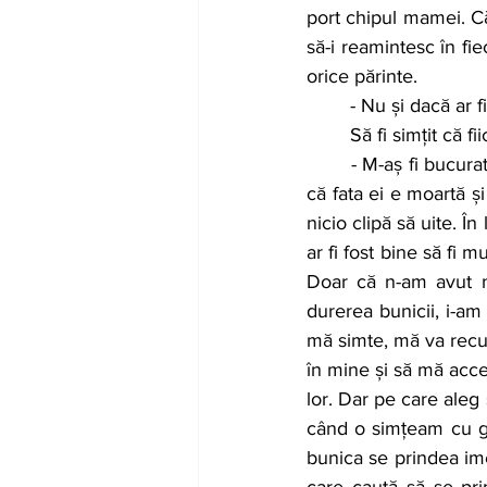
port chipul mamei. Că
să-i reamintesc în fi
orice părinte.
	- Nu și dacă ar f
	Să fi simțit că f
	- M-aș fi bucurat să fi fost așa. Din păcate, de câte ori dădea cu ochii de mine, își amintea 
că fata ei e moartă și
nicio clipă să uite. 
ar fi fost bine să fi m
Doar că n-am avut n
durerea bunicii, i-am
mă simte, mă va recu
în mine și să mă acce
lor. Dar pe care aleg 
când o simțeam cu ga
bunica se prindea ime
care caută să se pri