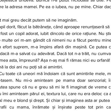
are la adresa mamei. Pe ea o iubea, nu pe mine. Chiar dac
fost mai greu decât putem să ne imaginăm.
fost un copil adorat, iubit dincolo de orice rațiune. Nu ști
e multe ori m-am gândit că nimeni nu a făcut pentru mine 
n efort suprem, m-a împins afară din mașină. Ce putea c
dacă m-a salvat cu adevărat. Dacă tot n-a trăit, nu cumva
lumea asta, împreună? Așa n-aș mai fi rămas nici eu orfană!
ă la doi ani nu poți să ai amintiri.
-tasem. Nu mi-o aminteam pe mama doar senzorial; îi ș
putea spune că nu e greu să mi le fi imaginat de vreme 
 îmi aminteam părul ei, textura lui, care nu era deloc ca 
Al meu e blond și drept. Și chiar și imaginea asta ar putea 
rafii cu mama, înrămate și înșirate peste tot prin c