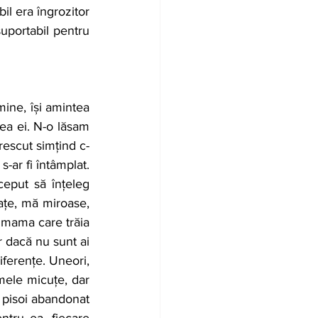
l era îngrozitor 
uportabil pentru 
ea ei. N-o lăsam 
rescut simțind c-
-ar fi întâmplat. 
put să înțeleg 
ațe, mă miroase, 
mama care trăia 
 dacă nu sunt ai 
ferențe. Uneori, 
ele micuțe, dar 
 pisoi abandonat 
tru ea, fiecare 