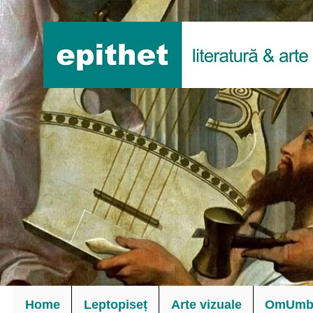
Home
Leptopiseț
Arte vizuale
OmUmbl