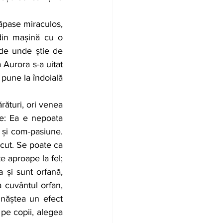
din mașină cu o 
de unde știe de 
Aurora s-a uitat 
pune la îndoială 
e: Ea e nepoata 
 și com-pasiune. 
ăcut. Se poate ca 
e aproape la fel; 
 și sunt orfană, 
 cuvântul orfan, 
 năștea un efect 
 pe copii, alegea 