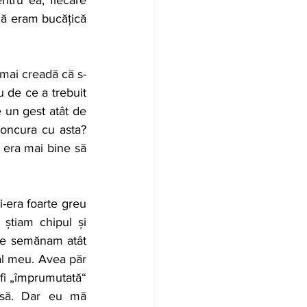
ă eram bucățică 
u de ce a trebuit 
un gest atât de 
oncura cu asta? 
 era mai bine să 
tiam chipul și 
ce semănam atât 
al meu. Avea păr 
fi „împrumutată“ 
asă. Dar eu mă 