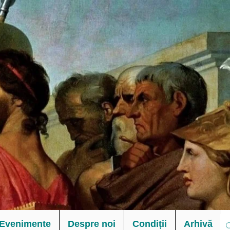
Evenimente
Despre noi
Condiții
Arhivă