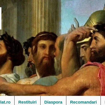
at.ro
Restituiri
Diaspora
Recomandari