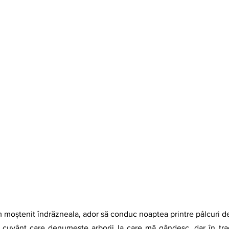
cuvânt care denumește arborii la care mă gândesc, dar în tra