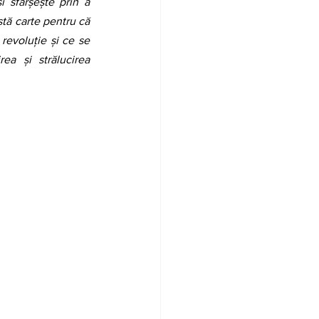
 sfârșește prin a 
tă carte pentru că 
evoluție și ce se 
a și strălucirea 