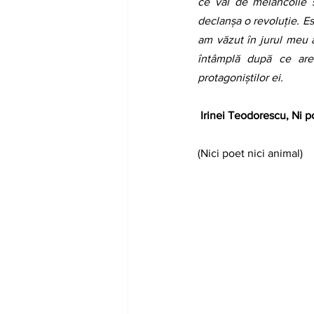
ce val de melancolie s
declanșa o revoluție. Es
am văzut în jurul meu a
întâmplă după ce are 
protagoniștilor ei.
Irinei Teodorescu, Ni p
(Nici poet nici animal)