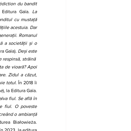
diction du bandit 
a Editura Gaïa. 
La 
nditul cu mustață 
iile acestuia. Dar 
enerații. Romanul 
 a societății și o 
ra Gaïa). 
Deși este 
respinsă, străină  
 ta de vioară? Apoi 
e. Zidul a căzut, 
ie totul. 
În 2018 îi 
me
), la Editura Gaïa. 
va fiul. Se află în 
 fiul. O poveste 
creând o ambianță 
urea Białowieża. 
în 2023, la editura 