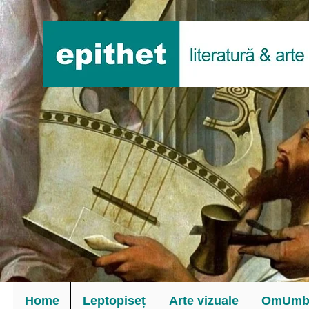
Home
Leptopiseț
Arte vizuale
OmUmbl