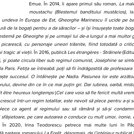
Emue. În 2014, îi apare primul său roman, 
La malé
moustachu (Blestemul banditului mustăcios)
, l
, undeva în Europa de Est, Gheorghe Marinescu îl ucide pe ba
ă de la bogați pentru a da săracilor – și își însușește toate bogăț
lestemă pe Gheorghe și pe urmașii lui de-a lungul a mai multor g
icarescă, cu personaje uneori trăsnite, fiind totodată o critică
 tragic al vieții.
 În 2016, publică 
Les étrangères - Străinele
 (Editu
 și poate circula liber sub regimul comunist, Joséphine se simte 
 la Paris. Fetița se întreabă: poți să fii îndrăgostită de profesoara
ște succesul. O întâlnește pe Nadia. Pasiunea lor este arzătoar
rului, devine din ce în ce mai puțin gri. Dar iubirea, oarbă, mistu
it être heureux longtemps
 (
Cel care voia să fie fericit multă vre
crescut într-un regim totalitar, este nevoit să plece pentru a-și sal
 plece ca agent al regimului sau să rămână și să-și condamne
 sfâșietoare, pe care autoarea o conduce cu mult umor, ironie, 
 
În 2020, Irina Teodorescu petrece mai multe luni în Păd
 dă naștere romanului 
La Forêt, désormais, de l’intérieur
 publicat 