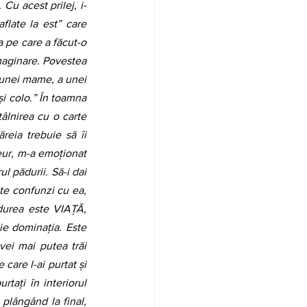
Cu acest prilej, i-
flate la est” care 
 pe care a făcut-o 
maginare. Povestea 
a unei mame, a unei 
și colo.” În toamna 
âlnirea cu o carte 
reia trebuie să îi 
eur, m-a emoționat 
l pădurii. Să-i dai 
te confunzi cu ea, 
durea este VIAȚĂ, 
ie dominația. Este 
vei mai putea trăi 
care l-ai purtat și 
tați în interiorul 
 plângând la final, 