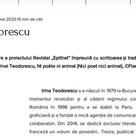
mai 2025
15 min de citit
orescu
 a proiectului Revistei „Epithet” împreună cu scriitoarea și tra
rinei Teodorescu, Ni poète ni animal (Nici poet nici animal), ©Fl
	Irina Teodorescu
 s-a născut în 1979 la Bucure
momentul revoluției și al căderii regimului com
România în 1998 pentru a se stabili la Paris, 
graficiană și a fondat o mică agenție de comunicar
colaboratori. Din 2014, se dedică exclusiv literatur
franceză un volum de povestiri, 
Treize
, publicat 