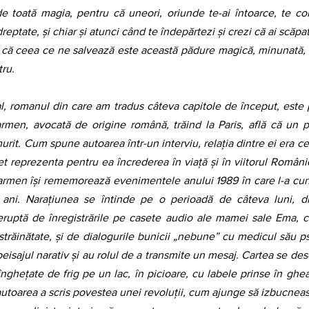
e toată magia, pentru că uneori, oriunde te-ai întoarce, te con
eptate, și chiar și atunci când te îndepărtezi și crezi că ai scăpat
 că ceea ce ne salvează este această pădure magică, minunată, 
tru.
men, avocată de origine română, trăind la Paris, află că un pr
rit. Cum spune autoarea într-un interviu, relația dintre ei era cea 
t reprezenta pentru ea încrederea în viață și în viitorul Români
 Carmen își rememorează evenimentele anului 1989 în care l-a cun
ani. Narațiunea se întinde pe o perioadă de câteva luni, di
eruptă de înregistrările pe casete audio ale mamei sale Ema, ce
străinătate, și de dialogurile bunicii „nebune” cu medicul său ps
eisajul narativ și au rolul de a transmite un mesaj. Cartea se de
înghețate de frig pe un lac, în picioare, cu labele prinse în ghe
autoarea a scris povestea unei revoluții, cum ajunge să izbucneasc