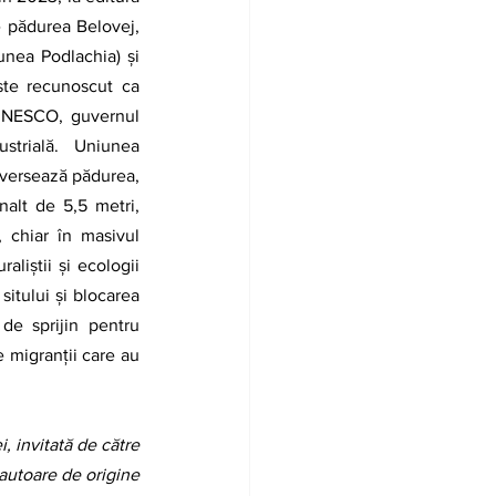
 pădurea Belovej, 
unea Podlachia) și 
ste recunoscut ca 
 UNESCO, guvernul 
strială.  Uniunea 
aversează pădurea, 
alt de 5,5 metri, 
chiar în masivul 
liștii și ecologii 
itului și blocarea 
 de sprijin pentru 
e migranții care au 
autoare de origine 