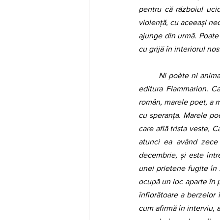
pentru că războiul ucid
violență, cu aceeași nedr
ajunge din urmă. Poate
cu grijă în interiorul nos
	Ni poète ni animal, romanul din care am tradus câteva capitole de început, este publicat în 2019 la 
editura Flammarion. Car
român, marele poet, a mu
cu speranța. Marele poe
care află trista veste,
atunci ea având zece 
decembrie, și este într
unei prietene fugite în 
ocupă un loc aparte în p
înfiorătoare a berzelor 
cum afirmă în interviu, 