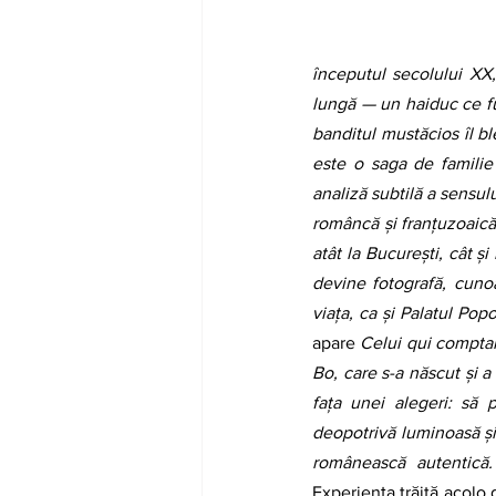
începutul secolului XX
lungă — un haiduc ce fur
banditul mustăcios îl b
este o saga de familie p
analiză subtilă a sensului
româncă și franțuzoaică,
atât la București, cât și
devine fotografă, cunoa
viața, ca și Palatul Popo
apare 
Celui qui compta
Bo, care s-a născut și a 
fața unei alegeri: să
deopotrivă luminoasă și
românească autentică.
Experiența trăită acolo