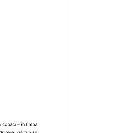
ducere, 
pâlcuri
 se 