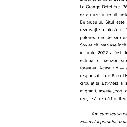
La Grange Batelière. P
este una dintre ultimele
Belarusului. Situl est
rezervație a biosferei
polonez decide să desc
Sovietică instalase încă
în iunie 2022 a fost ri
echipat cu senzori și
forestier. Acest zid — s
responsabili de Parcul N
circulației Est-Vest a z
migranți, aceste „porți d
reușit să treacă frontiera
	Am cunoscut-o pe Irina Teodorescu în 2018, în calitate de ambasadoare a României, invitată de către 
Festivalul primului roma