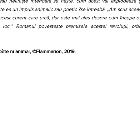
au neliniște interioară se naște, cum acest val explodează și
te ea un impuls animalic sau poetic ?se întreabă. „Am scris aceas
cest curent care urcă, dar este mai ales despre cum începe o r
loc.” Romanul povestește premisele acestei revoluții, orbire
oète ni animal, ©Flammarion, 2019. 