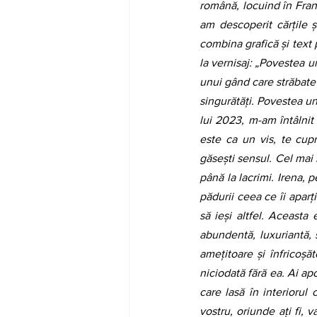
română, locuind în Franț
am descoperit cărțile și
combina grafică și text 
la vernisaj: „Povestea u
unui gând care străbate o
singurătăți. Povestea une
lui 2023, m-am întâlnit
este ca un vis, te cupr
găsești sensul. Cel mai 
până la lacrimi. Irena, p
pădurii ceea ce îi aparț
să ieși altfel. Aceasta
abundentă, luxuriantă, s
amețitoare și înfricoșă
niciodată fără ea. Ai apo
care lasă în interiorul 
vostru, oriunde ați fi, v