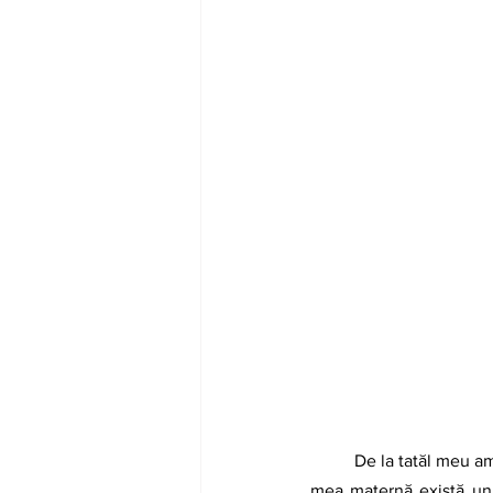
	De la tatăl meu am moștenit îndrăzneala, ador să conduc noaptea printre pâlcuri de copaci – în limba 
mea maternă există un 