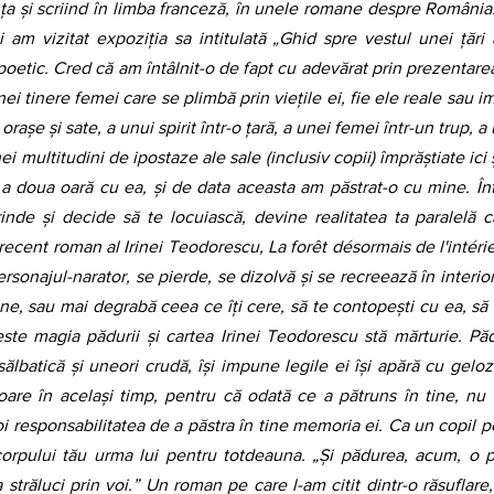
a și scriind în limba franceză, în unele romane despre România. 
 am vizitat expoziția sa intitulată „Ghid spre vestul unei țări a
poetic. Cred că am întâlnit-o de fapt cu adevărat prin prezentarea
nei tinere femei care se plimbă prin viețile ei, fie ele reale sau i
rașe și sate, a unui spirit într-o țară, a unei femei într-un trup, 
i multitudini de ipostaze ale sale (inclusiv copii) împrăștiate ici 
 a doua oară cu ea, și de data aceasta am păstrat-o cu mine. Înt
inde și decide să te locuiască, devine realitatea ta paralelă că
recent roman al Irinei Teodorescu, La forêt désormais de l'intéri
ersonajul-narator, se pierde, se dizolvă și se recreează în interioru
ine, sau mai degrabă ceea ce îți cere, să te contopești cu ea, să 
 este magia pădurii și cartea Irinei Teodorescu stă mărturie. Pă
ălbatică și uneori crudă, își impune legile ei își apără cu geloz
toare în același timp, pentru că odată ce a pătruns în tine, nu 
i responsabilitatea de a păstra în tine memoria ei. Ca un copil pe 
corpului tău urma lui pentru totdeauna. „Și pădurea, acum, o pur
a străluci prin voi.” Un roman pe care l-am citit dintr-o răsuflare,