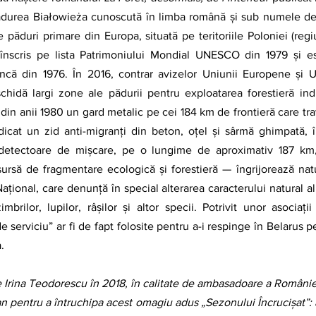
ădurea Białowieża cunoscută în limba română și sub numele de
 păduri primare din Europa, situată pe teritoriile Poloniei (regi
e înscris pe lista Patrimoniului Mondial UNESCO din 1979 și e
 încă din 1976. În 2016, contrar avizelor Uniunii Europene și
hidă largi zone ale pădurii pentru exploatarea forestieră indu
 din anii 1980 un gard metalic pe cei 184 km de frontieră care tr
dicat un zid anti-migranți din beton, oțel și sârmă ghimpată, în
 detectoare de mișcare, pe o lungime de aproximativ 187 km, 
ursă de fragmentare ecologică și forestieră — îngrijorează natura
ațional, care denunță în special alterarea caracterului natural al s
imbrilor, lupilor, râșilor și altor specii. Potrivit unor asociații
e serviciu” ar fi de fapt folosite pentru a-i respinge în Belarus p
.
n pentru a întruchipa acest omagiu adus „Sezonului Încrucișat”: 