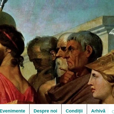
Evenimente
Despre noi
Condiții
Arhivă