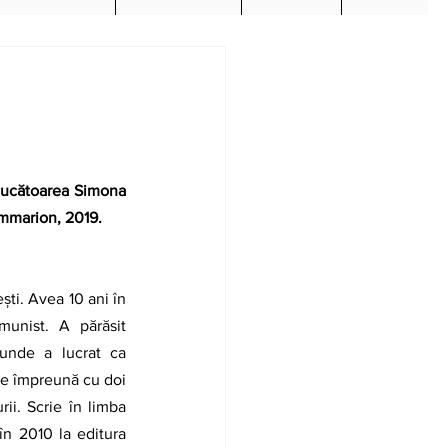
ducătoarea Simona 
ammarion, 2019. 
ști. Avea 10 ani în 
unist. A părăsit 
unde a lucrat ca 
e împreună cu doi 
ii. Scrie în limba 
în 2010 la editura 