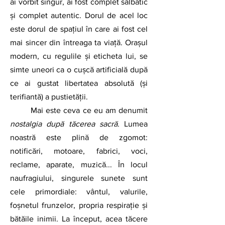
ai vorbit singur, ai fost complet sălbatic 
și complet autentic. Dorul de acel loc 
este dorul de spațiul în care ai fost cel 
mai sincer din întreaga ta viață. Orașul 
modern, cu regulile și eticheta lui, se 
simte uneori ca o cușcă artificială după 
ce ai gustat libertatea absolută (și 
terifiantă) a pustietății.
	Mai este ceva ce eu am denumit 
nostalgia după tăcerea sacră
. Lumea 
noastră este plină de zgomot: 
notificări, motoare, fabrici, voci, 
reclame, aparate, muzică... În locul 
naufragiului, singurele sunete sunt 
cele primordiale: vântul, valurile, 
foșnetul frunzelor, propria respirație și 
bătăile inimii. La început, acea tăcere 