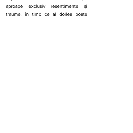
aproape exclusiv resentimente și 
traume, în timp ce al doilea poate 
genera acea nostalgie profundă, 
mândrie și legături de neclintit.
	Totul se reduce la trei factori 
fundamentali: sensul, demnitatea și 
dinamica de grup. În închisoarea de 
drept comun individul este acolo 
pentru că a comis o infracțiune. Există 
o componentă de vinovăție, rușine 
socială și pedeapsă. Nu există glorie în 
a fi închis pentru furt sau violență. 
Lipseşte sensul pozitiv și în ochii 
condamnatului lipsește chiar rațiunea. 
Este doar timp irosit din viață, ca plată 
pentru o greșeală. Din acest motiv 