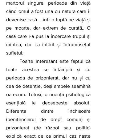
martorul singurei perioade din viață 
când omul a fost una cu natura care îi 
devenise casă – într-o luptă pe viață și 
pe moarte, dar extrem de curată,. O 
casă care i-a pus la încercare trupul şi 
mintea, dar i-a întărit și înfrumusețat 
sufletul.
	Foarte interesant este faptul că 
toate acestea se întâmplă şi cu 
perioada de prizonierat, dar nu şi cu 
cea de detenţie, deşi ambele seamănă 
oarecum. Totuşi, o nuanță psihologică 
esențială le deosebeşte absolut. 
Diferența dintre închisoare 
(penitenciarul de drept comun) și 
prizonierat (de război sau politic) 
explică exact de ce primul caz naște 