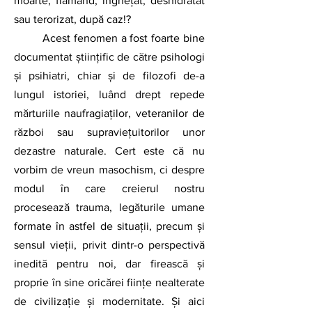
moarte, flămând, înghețat, deshidratat 
sau terorizat, după caz!?
	Acest fenomen a fost foarte bine 
documentat ştiinţific de către psihologi 
şi psihiatri, chiar şi de filozofi de-a 
lungul istoriei, luând drept repede 
mărturiile naufragiaților, veteranilor de 
război sau supraviețuitorilor unor 
dezastre naturale. Cert este că nu 
vorbim de vreun masochism, ci despre 
modul în care creierul nostru 
procesează trauma, legăturile umane 
formate în astfel de situaţii, precum şi 
sensul vieții, privit dintr-o perspectivă 
inedită pentru noi, dar firească şi 
proprie în sine oricărei fiinţe nealterate 
de civilizaţie şi modernitate. Şi aici 