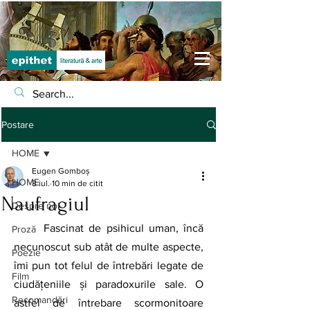
Postare
HOME
Eugen Gomboș
HOME
8 iul.
10 min de citit
Naufragiul
Despre noi
Fascinat de psihicul uman, încă 
Proză
necunoscut sub atât de multe aspecte, 
Poezie
îmi pun tot felul de întrebări legate de 
Film
ciudăţeniile şi paradoxurile sale. O 
Recomandări
astfel de întrebare scormonitoare 