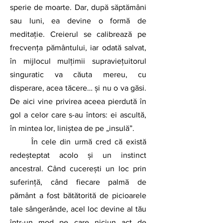
sperie de moarte. Dar, după săptămâni 
sau luni, ea devine o formă de 
meditație. Creierul se calibrează pe 
frecvența pământului, iar odată salvat, 
în mijlocul mulțimii supraviețuitorul 
singuratic va căuta mereu, cu 
disperare, acea tăcere… și nu o va găsi. 
De aici vine privirea aceea pierdută în 
gol a celor care s-au întors: ei ascultă, 
în mintea lor, liniștea de pe „insulă”.
	În cele din urmă cred că există 
redeşteptat acolo şi un instinct 
ancestral. Când cucerești un loc prin 
suferință, când fiecare palmă de 
pământ a fost bătătorită de picioarele 
tale sângerânde, acel loc devine al tău 
într-un mod pe care niciun act de 