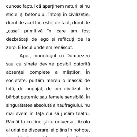
cunosc faptul că aparţinem naturii şi nu 
sticlei şi betonului. Întorși în civilizație, 
dorul de acel loc este, de fapt, dorul de 
„casa” primitivă în care am fost 
dezbrăcați de ego și refăcuți de la 
zero. E locul unde am renăscut.
	Apoi, monologul cu Dumnezeu 
sau cu sinele devine posibil datorită 
absenţei complete a măștilor. În 
societate, purtăm mereu o mască: de 
tată, de angajat, de om civilizat, de 
bărbat puternic sau femeie sensibilă. În 
singurătatea absolută a naufragiului, nu 
mai avem în fața cui să jucăm teatru. 
Rămâi tu cu tine și cu universul. Acolo 
ai urlat de disperare, ai plâns în hohote, 