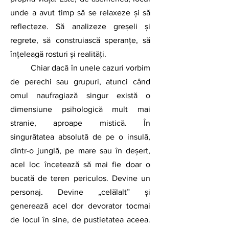
unde a avut timp să se relaxeze şi să 
reflecteze. Să analizeze greşeli şi 
regrete, să construiască speranţe, să 
înțeleagă rosturi și realități.
	Chiar dacă în unele cazuri vorbim 
de perechi sau grupuri, atunci când 
omul naufragiază singur există o 
dimensiune psihologică mult mai 
stranie, aproape mistică. În 
singurătatea absolută de pe o insulă, 
dintr-o junglă, pe mare sau în deşert, 
acel loc încetează să mai fie doar o 
bucată de teren periculos. Devine un 
personaj. Devine „celălalt” și 
generează acel dor devorator tocmai 
de locul în sine, de pustietatea aceea. 