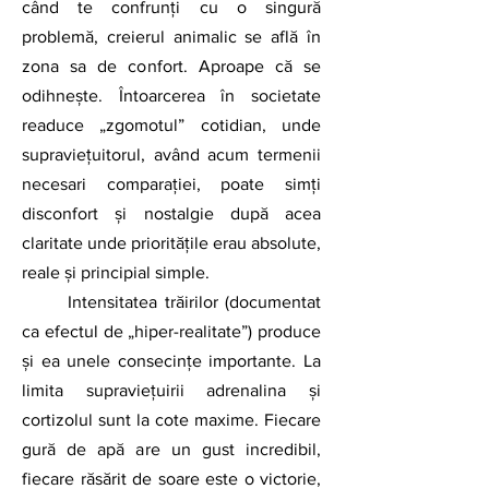
când te confrunţi cu o singură 
problemă, creierul animalic se află în 
zona sa de confort. Aproape că se 
odihneşte. Întoarcerea în societate 
readuce „zgomotul” cotidian, unde 
supraviețuitorul, având acum termenii 
necesari comparaţiei, poate simți 
disconfort și nostalgie după acea 
claritate unde prioritățile erau absolute, 
reale și principial simple.
	Intensitatea trăirilor (documentat 
ca efectul de „hiper-realitate”) produce 
şi ea unele consecințe importante. La 
limita supraviețuirii adrenalina și 
cortizolul sunt la cote maxime. Fiecare 
gură de apă are un gust incredibil, 
fiecare răsărit de soare este o victorie, 