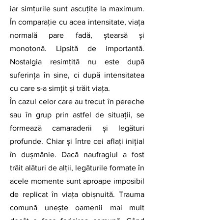
iar simțurile sunt ascuțite la maximum. 
În comparație cu acea intensitate, viața 
normală pare fadă, ștearsă și 
monotonă. Lipsită de importantă. 
Nostalgia resimţită nu este după 
suferința în sine, ci după intensitatea 
cu care s-a simțit și trăit viața.
În cazul celor care au trecut în pereche 
sau în grup prin astfel de situaţii, se 
formează camaraderii și legături 
profunde. Chiar şi între cei aflaţi iniţial 
în duşmănie. Dacă naufragiul a fost 
trăit alături de alții, legăturile formate în 
acele momente sunt aproape imposibil 
de replicat în viața obișnuită. Trauma 
comună unește oamenii mai mult 