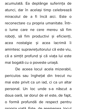
acumulată. Ea deplânge suferința de 
atunci, dar în același timp celebrează 
miracolul de a fi încă aici. Este o 
reconectare cu propria umanitate. Într-
o lume care ne cere mereu să fim 
roboți, să fim productivi și eficienți, 
acea nostalgie și acea lacrimă îi 
amintesc supraviețuitorului că este viu, 
că a simțit profund și că viața lui este 
mai bogată cu o poveste uriașă.
	De aceea locul acela mizerabil, 
periculos sau înghețat din trecut nu 
mai este privit ca un iad, ci ca un altar 
personal. Un loc unde s-a născut a 
doua oară, iar dorul de el este, de fapt, 
o formă profundă de respect pentru 
propria viață. Este, de asemenea, locul 