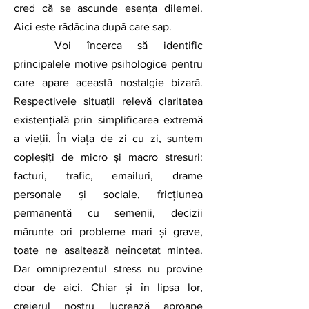
cred că se ascunde esenţa dilemei. 
Aici este rădăcina după care sap.
	Voi încerca să identific 
principalele motive psihologice pentru 
care apare această nostalgie bizară. 
Respectivele situaţii relevă claritatea 
existențială prin simplificarea extremă 
a vieții. În viața de zi cu zi, suntem 
copleșiți de micro și macro stresuri: 
facturi, trafic, emailuri, drame 
personale și sociale, fricțiunea 
permanentă cu semenii, decizii 
mărunte ori probleme mari şi grave, 
toate ne asaltează neîncetat mintea. 
Dar omniprezentul stress nu provine 
doar de aici. Chiar şi în lipsa lor, 
creierul nostru lucrează aproape 