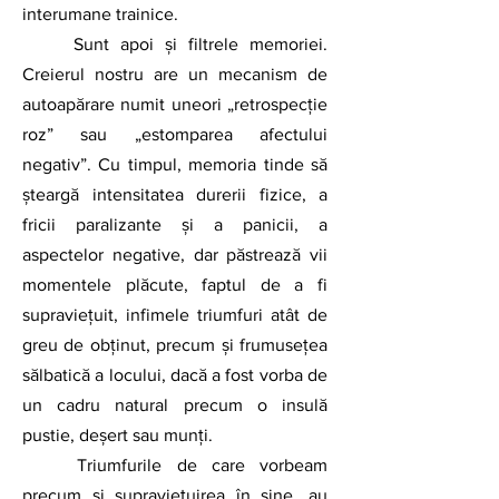
interumane trainice.
	Sunt apoi şi filtrele memoriei. 
Creierul nostru are un mecanism de 
autoapărare numit uneori „retrospecție 
roz” sau „estomparea afectului 
negativ”. Cu timpul, memoria tinde să 
șteargă intensitatea durerii fizice, a 
fricii paralizante și a panicii, a 
aspectelor negative, dar păstrează vii 
momentele plăcute, faptul de a fi 
supraviețuit, infimele triumfuri atât de 
greu de obţinut, precum și frumusețea 
sălbatică a locului, dacă a fost vorba de 
un cadru natural precum o insulă 
pustie, deșert sau munți.
	Triumfurile de care vorbeam 
precum şi supravieţuirea în sine, au 