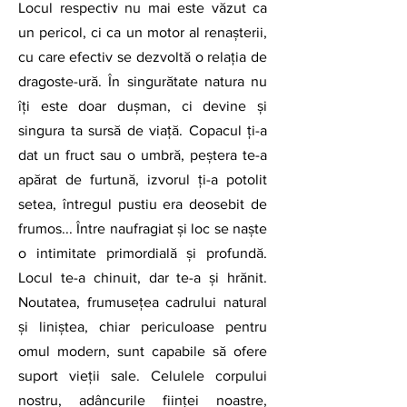
Locul respectiv nu mai este văzut ca 
un pericol, ci ca un motor al renașterii, 
cu care efectiv se dezvoltă o relația de 
dragoste-ură. În singurătate natura nu 
îți este doar dușman, ci devine și 
singura ta sursă de viață. Copacul ți-a 
dat un fruct sau o umbră, peștera te-a 
apărat de furtună, izvorul ți-a potolit 
setea, întregul pustiu era deosebit de 
frumos... Între naufragiat și loc se naște 
o intimitate primordială și profundă. 
Locul te-a chinuit, dar te-a și hrănit. 
Noutatea, frumuseţea cadrului natural 
şi liniştea, chiar periculoase pentru 
omul modern, sunt capabile să ofere 
suport vieţii sale. Celulele corpului 
nostru, adâncurile fiinţei noastre, 