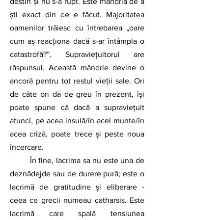
destin și nu s-a rupt. Este mândria de a 
ști exact din ce e făcut. Majoritatea 
oamenilor trăiesc cu întrebarea „oare 
cum aș reacționa dacă s-ar întâmpla o 
catastrofă?”. Supraviețuitorul are 
răspunsul. Această mândrie devine o 
ancoră pentru tot restul vieții sale. Ori 
de câte ori dă de greu în prezent, își 
poate spune că dacă a supraviețuit 
atunci, pe acea insulă/în acel munte/în 
acea criză, poate trece și peste noua 
încercare.
	În fine, lacrima sa nu este una de 
deznădejde sau de durere pură; este o 
lacrimă de gratitudine și eliberare - 
ceea ce grecii numeau catharsis. Este 
lacrimă care spală tensiunea 