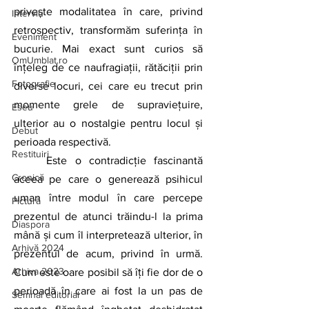
priveşte modalitatea în care, privind 
Interviu
retrospectiv, transformăm suferinţa în 
Eveniment
bucurie. Mai exact sunt curios să 
OmUmblat.ro
înţeleg de ce naufragiaţii, rătăciții prin 
Fotografie
diverse locuri, cei care eu trecut prin 
momente grele de supraviețuire, 
Eseu
ulterior au o nostalgie pentru locul şi 
Debut
perioada respectivă.
Restituiri
	Este o contradicție fascinantă 
Cronică
aceea pe care o generează psihicul 
uman între modul în care percepe 
Pictură
prezentul de atunci trăindu-l la prima 
Diaspora
mână şi cum îl interpretează ulterior, în 
Arhivă 2024
prezentul de acum, privind în urmă. 
Arhiva 2023
Cum este oare posibil să îți fie dor de o 
perioadă în care ai fost la un pas de 
Semnal editorial