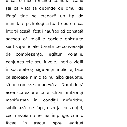
decât o face fericirea comună. Când 
știi că viața ta depinde de omul de 
lângă tine se creează un tip de 
intimitate psihologică foarte puternică. 
Întorși acasă, foștii naufragiați constată 
adesea că relațiile sociale obișnuite 
sunt superficiale, bazate pe conversații 
de complezență, legături volatile, 
conjuncturale sau frivole. Inerția vieții 
în societate (și siguranța implicită) face 
ca aproape nimic să nu aibă greutate, 
să nu conteze cu adevărat. Dorul după 
acea conexiune pură, chiar brutală şi 
manifestată în condiţii nefericite, 
subliniază, de fapt, esenţa existenţei, 
căci nevoia nu ne mai împinge, cum o 
făcea în trecut, spre legături 