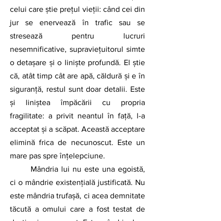
celui care știe prețul vieții: când cei din 
jur se enervează în trafic sau se 
stresează pentru lucruri 
nesemnificative, supraviețuitorul simte 
o detașare și o liniște profundă. El știe 
că, atât timp cât are apă, căldură și e în 
siguranță, restul sunt doar detalii. Este 
și liniștea împăcării cu propria 
fragilitate: a privit neantul în față, l-a 
acceptat și a scăpat. Această acceptare 
elimină frica de necunoscut. Este un 
mare pas spre înţelepciune.
	Mândria lui nu este una egoistă, 
ci o mândrie existențială justificată. Nu 
este mândria trufașă, ci acea demnitate 
tăcută a omului care a fost testat de 