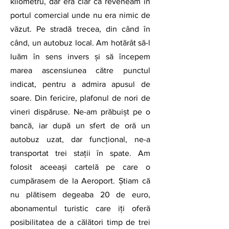
kilometru, dar era clar că reveneam în 
portul comercial unde nu era nimic de 
văzut. Pe stradă trecea, din când în 
când, un autobuz local. Am hotărât să-l 
luăm în sens invers și să începem 
marea ascensiunea către punctul 
indicat, pentru a admira apusul de 
soare. Din fericire, plafonul de nori de 
vineri dispăruse. Ne-am prăbuișt pe o 
bancă, iar după un sfert de oră un 
autobuz uzat, dar funcțional, ne-a 
transportat trei stații în spate. Am 
folosit aceeași cartelă pe care o 
cumpărasem de la Aeroport. Știam că 
nu plătisem degeaba 20 de euro, 
abonamentul turistic care iți oferă 
posibilitatea de a călători timp de trei 