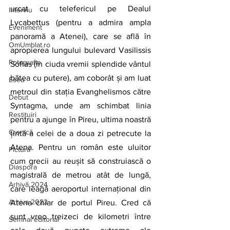
urcat cu telefericul pe Dealul 
Interviu
Lycabettus (pentru a admira ampla 
Eveniment
panoramă a Atenei), care se află în 
OmUmblat.ro
apropierea lungului bulevard Vasilissis 
Fotografie
Sofias (în ciuda vremii splendide vântul 
bătea cu putere), am coborât și am luat 
Eseu
metroul din stația Evanghelismos către 
Debut
Syntagma, unde am schimbat linia 
Restituiri
pentru a ajunge în Pireu, ultima noastră 
Cronică
țintă a celei de a doua zi petrecute la 
Atena. Pentru un român este uluitor 
Pictură
cum grecii au reușit să construiască o 
Diaspora
magistrală de metrou atât de lungă, 
Arhivă 2024
care leagă aeroportul internațional din 
Arhiva 2023
Atena chiar de portul Pireu. Cred că 
sunt vreo treizeci de kilometri între 
Semnal editorial