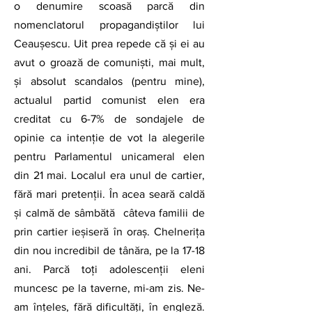
o denumire scoasă parcă din 
nomenclatorul propagandiștilor lui 
Ceaușescu. Uit prea repede că și ei au 
avut o groază de comuniști, mai mult, 
și absolut scandalos (pentru mine), 
actualul partid comunist elen era 
creditat cu 6-7% de sondajele de 
opinie ca intenție de vot la alegerile 
pentru Parlamentul unicameral elen 
din 21 mai. Localul era unul de cartier, 
fără mari pretenții. În acea seară caldă 
și calmă de sâmbătă  câteva familii de 
prin cartier ieșiseră în oraș. Chelnerița 
din nou incredibil de tânăra, pe la 17-18 
ani. Parcă toți adolescenții eleni 
muncesc pe la taverne, mi-am zis. Ne-
am înțeles, fără dificultăți, în engleză. 