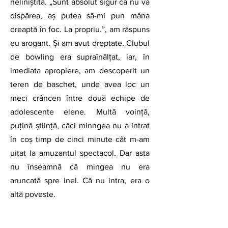
neliniștită. „Sunt absolut sigur că nu va 
dispărea, aș putea să-mi pun mâna 
dreaptă în foc. La propriu.”, am răspuns 
eu arogant. Și am avut dreptate. Clubul 
de bowling era supraînălțat, iar, în 
imediata apropiere, am descoperit un 
teren de baschet, unde avea loc un 
meci crâncen între două echipe de 
adolescente elene. Multă voință, 
puțină știință, căci minngea nu a intrat 
în coș timp de cinci minute cât m-am 
uitat la amuzantul spectacol. Dar asta 
nu înseamnă că mingea nu era 
aruncată spre inel. Că nu intra, era o 
altă poveste.