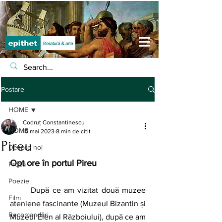
Postare
HOME
Codruț Constantinescu
HOME
15 mai 2023
8 min de citit
Pireu
Despre noi
Opt ore în portul Pireu	
Proză
Poezie
După ce am vizitat două muzee 
Film
ateniene fascinante (Muzeul Bizantin și 
Recomandări
Muzeul Elen al Războiului), după ce am 