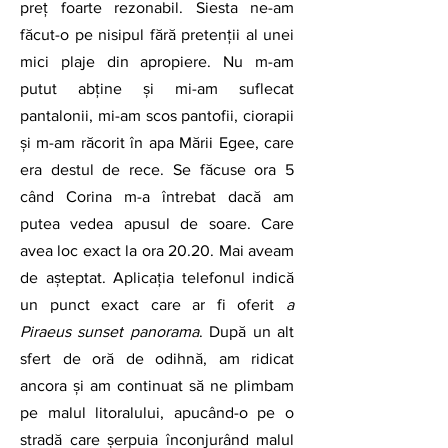
preț foarte rezonabil. Siesta ne-am 
făcut-o pe nisipul fără pretenții al unei 
mici plaje din apropiere. Nu m-am 
putut abține și mi-am suflecat 
pantalonii, mi-am scos pantofii, ciorapii 
și m-am răcorit în apa Mării Egee, care 
era destul de rece. Se făcuse ora 5 
când Corina m-a întrebat dacă am 
putea vedea apusul de soare. Care 
avea loc exact la ora 20.20. Mai aveam 
de așteptat. Aplicația telefonul indică 
un punct exact care ar fi oferit 
a 
Piraeus sunset panorama
. După un alt 
sfert de oră de odihnă, am ridicat 
ancora și am continuat să ne plimbam 
pe malul litoralului, apucând-o pe o 
stradă care șerpuia înconjurând malul 