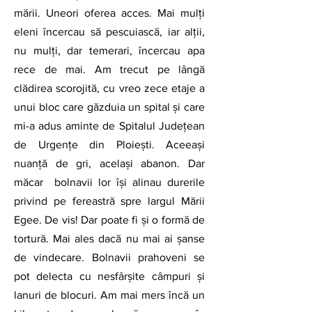
mării. Uneori oferea acces. Mai mulți 
eleni încercau să pescuiască, iar alții, 
nu mulți, dar temerari, încercau apa 
rece de mai. Am trecut pe lângă 
clădirea scorojită, cu vreo zece etaje a 
unui bloc care găzduia un spital și care 
mi-a adus aminte de Spitalul Județean 
de Urgențe din Ploiești. Aceeași 
nuanță de gri, același abanon. Dar 
măcar  bolnavii lor își alinau durerile 
privind pe fereastră spre largul Mării 
Egee. De vis! Dar poate fi și o formă de 
tortură. Mai ales dacă nu mai ai șanse 
de vindecare. Bolnavii prahoveni se 
pot delecta cu nesfârșite câmpuri și 
lanuri de blocuri. Am mai mers încă un 