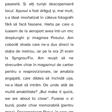
pasarelă. Și alți turiști descoperiseră 
locul. Apusul a fost drăguț și, mai mult, 
s-a lăsat imortalizat în câteva fotografii 
fără să facă fasoane. Harta pe care o 
luasem de la aeroport avea într-un mic 
dreptunghi și imaginea Pireului. Am 
coborât strada care ne-a dus direct la 
stația de metrou, iar pe la ora 21 eram 
la Syngrou/Fix. Am reușit să ne 
strecurăm chiar în magazinul de cartier 
pentru o reaprovizionare, iar amabila 
angajată, care dădea să închidă ușa, 
ne-a lăsat să intrăm. De unde atât de 
multă amabilitate? „But make it quick, 
we are about to close”. Fusese o zi 
bună, poate chiar memorabilă (pentru 
mine). Descoperisem Pireul, în care am 