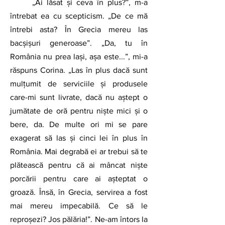
„Ai lăsat și ceva în plus?”, m-a 
întrebat ea cu scepticism. „De ce mă 
întrebi asta? În Grecia mereu las 
bacșișuri generoase”. „Da, tu în 
România nu prea lași, așa este...”, mi-a 
răspuns Corina. „Las în plus dacă sunt 
mulțumit de serviciile și produsele 
care-mi sunt livrate, dacă nu aștept o 
jumătate de oră pentru niște mici și o 
bere, da. De multe ori mi se pare 
exagerat să las și cinci lei în plus în 
România. Mai degrabă ei ar trebui să te 
plătească pentru că ai mâncat niște 
porcării pentru care ai așteptat o 
groază. Însă, în Grecia, servirea a fost 
mai mereu impecabilă. Ce să le 
reproșezi? Jos pălăria!”. Ne-am întors la 