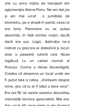
zile cu orice mijloc de transport din 
aglomerația Atena-Pieru. Ne-am dat jos 
și am mai urcat  o jumătate de 
kilometru, pe o stradă în pantă, ceea ce 
era bine. Panorama nu se putea 
deschide, în față ochilor noștri, decât 
dacă era sus. Logic. Aplicația ne-a 
indicat cu precizia ei diabolică și locul: 
doar o pasarelă rutieră care făcea 
legătură cu un cartier normal al 
Pireului. Corina a rămas dezamăgită. 
Credea că desemna un local unde am 
fi putut bea o cafea. „Vorbeam despre 
mine, știu că tu ai fi băut o bere rece”. 
Era ora 19, iar razele soarelui dezvoltau 
intensități termice apreciabile. Mai era. 
Am urcat alți zece metri și am început 