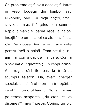
Ce probleme aș fi avut dacă aș fi intrat 
în vreo bodegă din Iambol sau 
Nikopole, oho. Cu frații noștri, tracii 
slavizati, m-aș fi înțeles prin semne. 
Rapid a venit și berea rece la halbă, 
însoțită de un mic bol cu alune și fistic. 
On the house
. Pentru a-ti face sete 
pentru încă o halbă. Eram sătui și nu 
am mai comandat de mâncare. Corina 
a savurat o înghețată și un cappuccino. 
Am rugat să-i fie pus la încărcat 
scumpul telefon. Da, avem charger 
special, iar tânărul elen s-a îndepărtat 
cu el în interiorul barului. Noi am rămas 
pe terasa acoperită. „Nu crezi că va 
dispărea?”, m-a întrebat Corina, un pic 