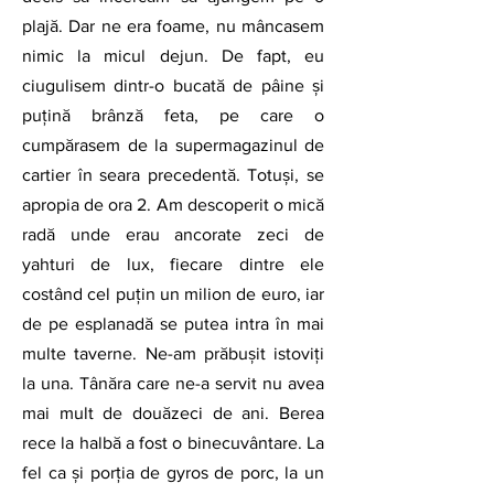
plajă. Dar ne era foame, nu mâncasem 
nimic la micul dejun. De fapt, eu 
ciugulisem dintr-o bucată de pâine și 
puțină brânză feta, pe care o 
cumpărasem de la supermagazinul de 
cartier în seara precedentă. Totuși, se 
apropia de ora 2. Am descoperit o mică 
radă unde erau ancorate zeci de 
yahturi de lux, fiecare dintre ele 
costând cel puțin un milion de euro, iar 
de pe esplanadă se putea intra în mai 
multe taverne. Ne-am prăbușit istoviți 
la una. Tânăra care ne-a servit nu avea 
mai mult de douăzeci de ani. Berea 
rece la halbă a fost o binecuvântare. La 
fel ca și porția de gyros de porc, la un 