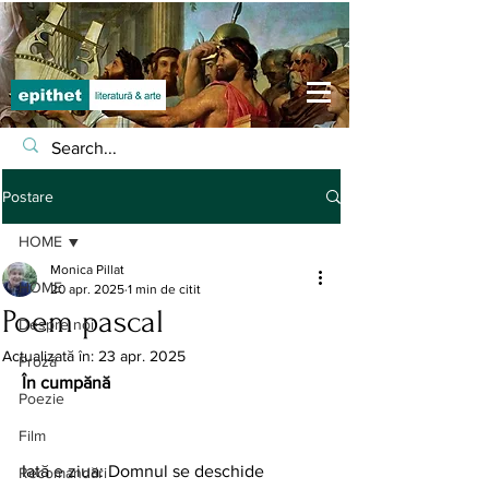
Postare
HOME
Monica Pillat
HOME
20 apr. 2025
1 min de citit
Poem pascal
Despre noi
Actualizată în:
23 apr. 2025
Proză
În cumpănă 
Poezie
Film
Iată e ziua: Domnul se deschide
Recomandări