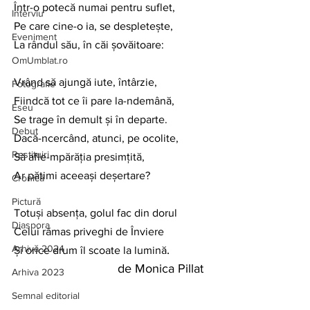
Într-o potecă numai pentru suflet,
Interviu
Pe care cine-o ia, se despletește,
Eveniment
La rândul său, în căi șovăitoare:
OmUmblat.ro
Vrând să ajungă iute, întârzie,
Fotografie
Fiindcă tot ce îi pare la-ndemână,
Eseu
Se trage în demult și în departe.
Debut
Dacă-ncercând, atunci, pe ocolite,
Restituiri
Să afle-mpărăția presimțită,
Ar pătimi aceeași deșertare?
Cronică
Pictură
Totuși absența, golul fac din dorul
Diaspora
Celui rămas priveghi de Înviere
Arhivă 2024
.
Și orice drum îl scoate la lumină
de Monica Pillat
Arhiva 2023
Semnal editorial