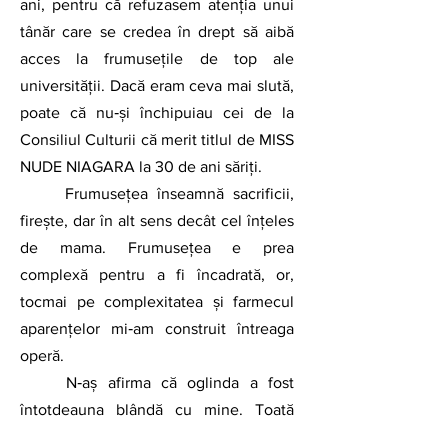
ani, pentru că refuzasem atenția unui 
tânăr care se credea în drept să aibă 
acces la frumusețile de top ale 
universității. Dacă eram ceva mai slută, 
poate că nu‑și închipuiau cei de la 
Consiliul Culturii că merit titlul de MISS 
NUDE NIAGARA la 30 de ani săriți. 
	Frumusețea înseamnă sacrificii, 
firește, dar în alt sens decât cel înțeles 
de mama. Frumusețea e prea 
complexă pentru a fi încadrată, or, 
tocmai pe complexitatea și farmecul 
aparențelor mi‑am construit întreaga 
operă. 
	N‑aș afirma că oglinda a fost 
întotdeauna blândă cu mine. Toată 
viața a trebuit să fiu atentă la aspectul 