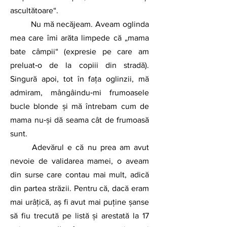
ascultătoare“. 
	Nu mă necăjeam. Aveam oglinda 
mea care îmi arăta limpede că „mama 
bate câmpii“ (expresie pe care am 
preluat‑o de la copiii din stradă). 
Singură apoi, tot în faţa oglinzii, mă 
admiram, mângâindu‑mi frumoasele 
bucle blonde și mă întrebam cum de 
mama nu‑şi dă seama cât de frumoasă 
sunt. 
	Adevărul e că nu prea am avut 
nevoie de validarea mamei, o aveam 
din surse care contau mai mult, adică 
din partea străzii. Pentru că, dacă eram 
mai urâțică, aș fi avut mai puține șanse 
să fiu trecută pe listă și arestată la 17 