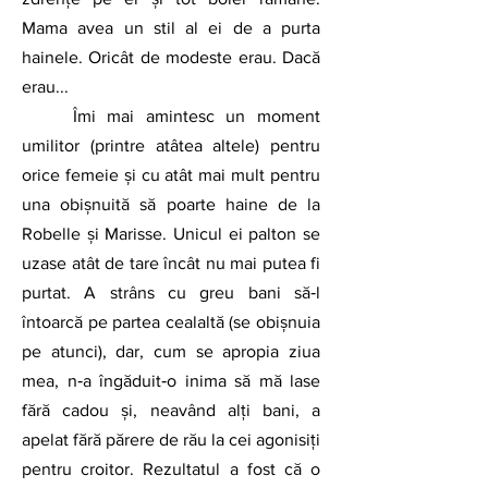
Mama avea un stil al ei de a purta 
hainele. Oricât de modeste erau. Dacă 
erau... 
	Îmi mai amintesc un moment 
umilitor (printre atâtea altele) pentru 
orice femeie și cu atât mai mult pentru 
una obișnuită să poarte haine de la 
Robelle și Marisse. Unicul ei palton se 
uzase atât de tare încât nu mai putea fi 
purtat. A strâns cu greu bani să‑l 
întoarcă pe partea cealaltă (se obişnuia 
pe atunci), dar, cum se apropia ziua 
mea, n‑a îngăduit‑o inima să mă lase 
fără cadou şi, neavând alţi bani, a 
apelat fără părere de rău la cei agonisiţi 
pentru croitor. Rezultatul a fost că o 