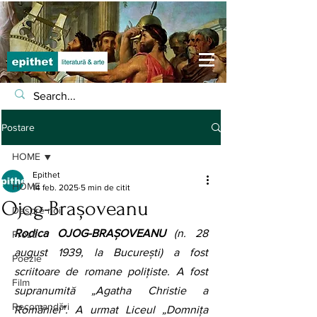
Postare
HOME
Epithet
HOME
14 feb. 2025
5 min de citit
Ojog-Brașoveanu
Despre noi
Rodica OJOG-BRAŞOVEANU
 (n. 28 
Proză
august 1939, la București) a fost 
Poezie
scriitoare de romane polițiste. A fost 
Film
supranumită „Agatha Christie a 
Recomandări
României”. A urmat Liceul „Domniţa 