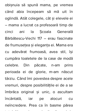
obișnuia să spună mama, pe vremea 
când abia începeam să mă uit în 
oglindă. Atât colegele, cât și elevele ei 
– mama a lucrat ca profesoară timp de 
cinci ani la Școala Generală 
Bărbătescu‑Vechi 117 – erau fascinate 
de frumusețea și eleganța ei. Mama era 
cu adevărat frumoasă, avea stil, își 
cumpăra toaletele de la case de modă 
celebre. Din păcate, n‑am prins 
perioada ei de glorie, m‑am născut 
târziu. Când îmi povestea despre acele 
vremuri, despre posibilitățile ei de a se 
îmbrăca original și unic, o ascultam 
încântată, iar pe alocuri cu 
neîncredere. Prea ca în basme părea 