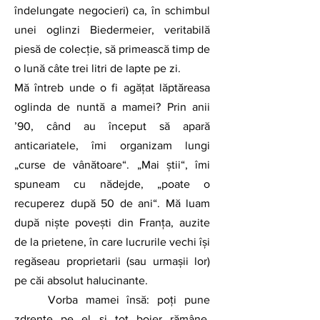
îndelungate negocieri) ca, în schimbul 
unei oglinzi Biedermeier, veritabilă 
piesă de colecţie, să primească timp de 
o lună câte trei litri de lapte pe zi. 
Mă întreb unde o fi agățat lăptăreasa 
oglinda de nuntă a mamei? Prin anii 
’90, când au început să apară 
anticariatele, îmi organizam lungi 
„curse de vânătoare“. „Mai știi“, îmi 
spuneam cu nădejde, „poate o 
recuperez după 50 de ani“. Mă luam 
după niște povești din Franța, auzite 
de la prietene, în care lucrurile vechi își 
regăseau proprietarii (sau urmașii lor) 
pe căi absolut halucinante. 
	Vorba mamei însă: poți pune 
zdrențe pe el și tot boier rămâne. 