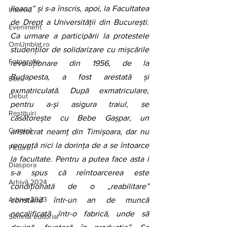
Ileana” și s-a înscris, apoi, la Facultatea 
Interviu
de Drept a Universităţii din Bucureşti. 
Eveniment
Ca urmare a participării la protestele 
OmUmblat.ro
studenţilor de solidarizare cu mişcările 
Fotografie
revoluţionare din 1956, de la 
Budapesta, a fost arestată şi 
Eseu
exmatriculată. După exmatriculare, 
Debut
pentru a-și asigura traiul, se 
Restituiri
căsătorește cu Bebe Gaşpar, un 
Cronică
aristocrat neamţ din Timișoara, dar nu 
renunță nici la dorința de a se întoarce 
Pictură
la facultate. Pentru a putea face asta i 
Diaspora
s-a spus că reîntoarcerea este 
Arhivă 2024
condiționată de o „reabilitare” 
Arhiva 2023
constând într-un an de muncă 
necalificată într-o fabrică, unde să 
Semnal editorial