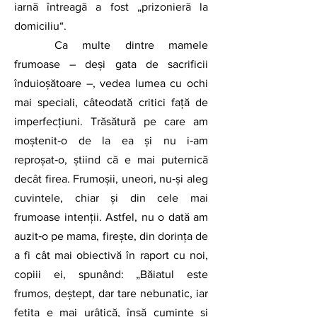
iarnă întreagă a fost „prizonieră la 
domiciliu“. 
	Ca multe dintre mamele 
frumoase – deși gata de sacrificii 
înduioșătoare –, vedea lumea cu ochi 
mai speciali, câteodată critici față de 
imperfecțiuni. Trăsătură pe care am 
moștenit‑o de la ea și nu i‑am 
reproșat‑o, știind că e mai puternică 
decât firea. Frumoșii, uneori, nu‑și aleg 
cuvintele, chiar și din cele mai 
frumoase intenții. Astfel, nu o dată am 
auzit‑o pe mama, firește, din dorința de 
a fi cât mai obiectivă în raport cu noi, 
copiii ei, spunând: „Băiatul este 
frumos, deștept, dar tare nebunatic, iar 
fetița e mai urâțică, însă cuminte și 