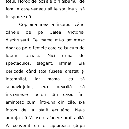
totul. Noroc de pozele din albumul de 
familie care veneau să le sprijine și să 
le sporească. 
	Copilăria mea a început când 
zânele de pe Calea Victoriei 
dispăruseră. Pe mama mi‑o amintesc 
doar ca pe o femeie care se bucura de 
lucruri banale. Nici urmă de 
spectaculos, elegant, rafinat. Era 
perioada când tata fusese arestat și 
întemnițat, iar mama, ca să 
supraviețuim, era nevoită să 
înstrăineze lucruri din casă. Îmi 
amintesc cum, într‑una din zile, s‑a 
întors de la piaţă exultând. Ne‑a 
anunțat că făcuse o afacere profitabilă. 
A convenit cu o lăptăreasă (după 