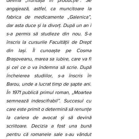
devină „fruntașă în producție”. Se 
angajează, astfel, ca muncitoare la 
fabrica de medicamente „Galenica”, 
dar asta duce și la divorț. După un an i 
s-a permis să studieze din nou. S-a 
înscris la cursurile Facultăţii de Drept 
din Iaşi. Îl cunoaște pe Cosma 
Braşoveanu, marea sa iubire, care va fi 
şi cel ce o va îndemna să scrie. După 
încheierea studiilor, s-a înscris în 
Barou, unde a lucrat timp de şapte ani. 
În 1971 publică primul roman, „Moartea 
semnează indescifrabil”. Succesul cu 
care este primit o determină să renunţe 
la cariera de avocat şi să devină 
scriitoare. Decizia a fost una bună 
pentru că romanele sale s-au vândut 