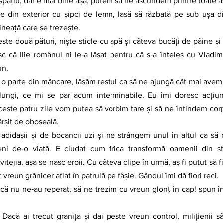
spaţiu, dar e mai bine aşa, putem să ne ascundem printre toate a
ineaţă care se trezeşte.
c că Ilie românul ni le‑a lăsat pentru că s‑a înţeles cu Vladimi
un.
 lungi, ce mi se par acum interminabile. Eu îmi doresc acţiu
este patru zile vom putea să vorbim tare şi să ne întindem corpu
ârşit de oboseală.
eni de‑o viaţă. E ciudat cum frica transformă oamenii din str
vitejia, aşa se nasc eroii. Cu câteva clipe în urmă, aş fi putut să fi
 vreun grănicer aflat în patrulă pe fâşie. Gândul îmi dă fiori reci.