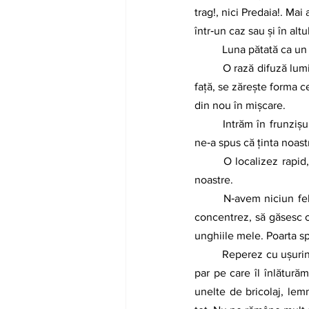
trag!, nici Predaia!. Mai
într‑un caz sau şi în alt
	Luna pătată ca u
	O rază difuză luminează un pâlc de arbuşti în dreapta noastră, ca într‑un desen stângaci de copil. În 
faţă, se zăreşte forma c
din nou în mişcare.
	Intrăm în frunzişul rar al tufişului şi ne tragem sufletul de parcă am fi escaladat un munte. Vladimir 
ne‑a spus că ţinta noast
	O localizez rapid, dar îmi dau seama că nu vom putea trece prin ea, e prea mică pentru corpurile 
noastre.
	N‑avem niciun fel de scule la noi ca să tăiem metalul. Număr secundele ca să îmi dau timp să mă 
concentrez, să găsesc 
unghiile mele. Poarta sp
	Reperez cu uşurinţă cabana din fundul grădinii despre care ne‑a vorbit călăuza. Uşa e blocată cu un 
par pe care îl înlăturăm
unelte de bricolaj, lem