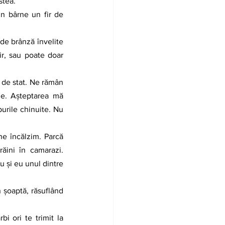
stea.
r, sau poate doar 
ne. Aşteptarea mă 
rile chinuite. Nu 
ăini în camarazi. 
u şi eu unul dintre 