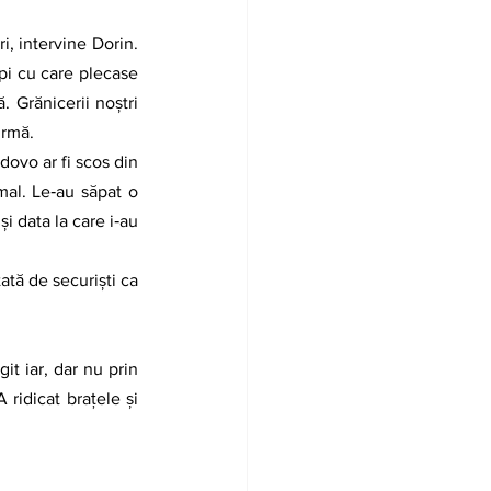
pi cu care plecase 
 Grănicerii noştri 
urmă.
al. Le‑au săpat o 
 data la care i‑au 
ridicat braţele şi 