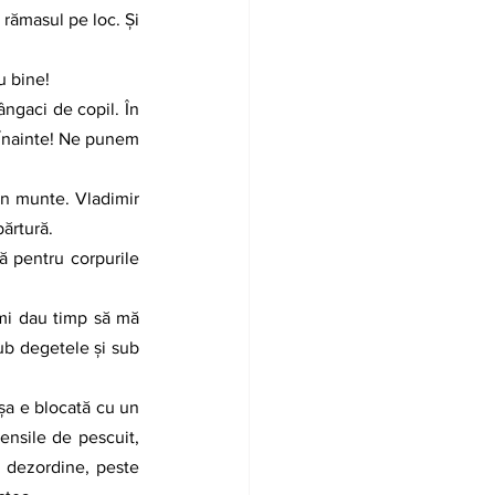
 rămasul pe loc. Şi 
u bine!
 Înainte! Ne punem 
părtură.
b degetele şi sub 
ensile de pescuit, 
n dezordine, peste 