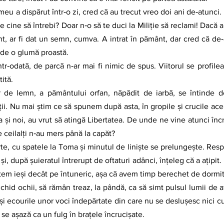
Pe cine să întrebi? Doar n‑o să te duci la Miliţie să reclami! Dacă ar
, ar fi dat un semn, cumva. A intrat în pământ, dar cred că de‑a
de o glumă proastă.
ită.
ii. Nu mai ştim ce să spunem după asta, în gropile şi crucile acel
a şi noi, au vrut să atingă Libertatea. De unde ne vine atunci înc
 ceilalţi n‑au mers până la capăt?
i, după şuieratul întrerupt de oftaturi adânci, înţeleg că a aţipit.
utem ieşi decât pe întuneric, aşa că avem timp berechet de dormit
 şi ecourile unor voci îndepărtate din care nu se desluşesc nici cuv
 se aşază ca un fulg în braţele încrucişate.