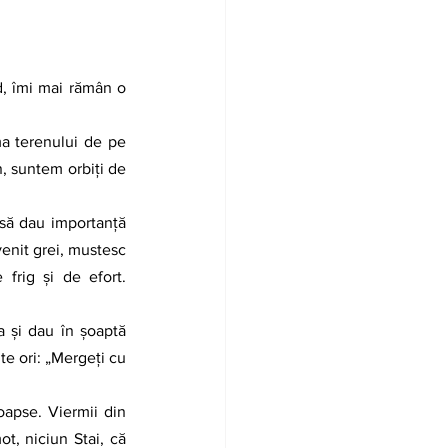
, îmi mai rămân o 
, suntem orbiţi de 
venit grei, mustesc 
rig şi de efort. 
e ori: „Mergeţi cu 
, niciun Stai, că 