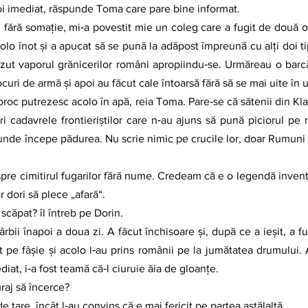
poi imediat, răspunde Toma care pare bine informat.
olo înot şi a apucat să se pună la adăpost împreună cu alţi doi ti
zut vaporul grănicerilor români apropiindu‑se. Urmăreau o barcă.
ocuri de armă şi apoi au făcut cale întoarsă fără să se mai uite în 
 cadavrele frontieriştilor care n‑au ajuns să pună piciorul pe m
 unde începe pădurea. Nu scrie nimic pe crucile lor, doar Rumuni şi
r dori să plece „afară“.
 scăpat? îl întreb pe Dorin.
at pe fâşie şi acolo l‑au prins românii pe la jumătatea drumului. A 
iat, i‑a fost teamă că‑l ciuruie ăia de gloanţe.
uraj să încerce?
de tare, încât l‑au convins că e mai fericit pe partea astălaltă.