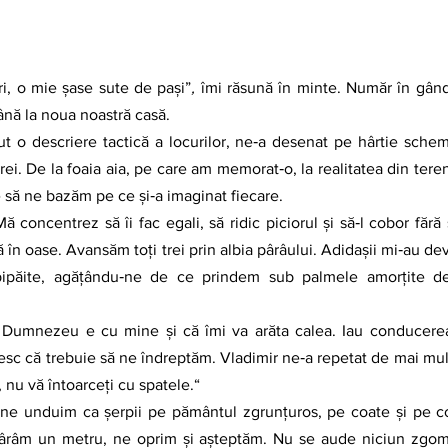
i, o mie şase sute de paşi”
,
 îmi răsună în minte. Număr în gând
ână la noua noastră casă.
erei. De la foaia aia, pe care am memorat‑o, la realitatea din teren
 să ne bazăm pe ce şi‑a imaginat fiecare.
ră în oase. Avansăm toţi trei prin albia pârâului. Adidaşii mi‑au de
ipăite, agăţându‑ne de ce prindem sub palmele amorţite de f
esc că trebuie să ne îndreptăm. Vladimir ne‑a repetat de mai mult
, nu vă întoarceţi cu spatele.“
târâm un metru, ne oprim şi aşteptăm. Nu se aude niciun zgomot