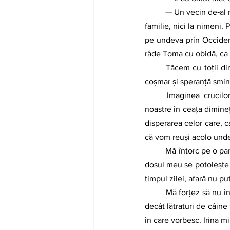
	— Un vecin de‑al meu a dispărut într‑o zi, cred că au trecut vreo doi ani de‑atunci. Nicio veste, nici la 
familie, nici la nimeni. 
pe undeva prin Occident
râde Toma cu obidă, ca 
	Tăcem cu toţii dintr‑odată, de parcă n‑ar mai fi nimic de spus. Viitorul se profilează într‑un abur de 
coşmar şi speranţă smint
	Imaginea crucilor de lemn, a pământului orfan, năpădit de iarbă, se întinde deasupra capetelor 
noastre în ceaţa dimineţ
disperarea celor care, c
că vom reuşi acolo unde
	Mă întorc pe o parte, cu spatele la Toma şi minutul de linişte se prelungeşte. Respiraţia ortacului din 
dosul meu se potoleşte ş
timpul zilei, afară nu p
	Mă forţez să nu închid ochii, să rămân treaz, la pândă, ca să simt pulsul lumii de afară. Nu se disting 
decât lătraturi de câine
în care vorbesc. Irina mi