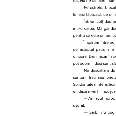
tot. Nu ne rămâne mult 
	Ferestrele, blocate din exterior cu şipci de lemn, lasă să răzbată pe sub uşa din bârne un fir de 
lumină lăptoasă, de dim
	Într‑un colţ dau peste două pături, nişte sticle cu apă şi câteva bucăţi de pâine şi de brânză învelite 
într‑o cârpă. Mă gândes
pentru că este un om b
	Împărţim între noi o parte din mâncare, lăsăm restul ca să ne ajungă cât mai avem de stat. Ne rămân 
de aşteptat patru zile
omoară. Dar măcar în ac
pot adormi, deşi sunt sf
	Ne descălţăm de adidaşii şi de bocancii uzi şi ne strângem unul în altul ca să ne încălzim. Parcă 
suntem fraţi sau priet
Solidaritatea intensifică 
ei, dacă m‑ar fi împuşcat
	— Am avut noroc că nu ne‑au reperat, să ne trezim cu vreun glonţ în cap! spun în şoaptă, răsuflând 
uşurat.
	— Sârbii nu trag. Dacă ai trecut graniţa şi dai peste vreun control, miliţienii sârbi ori te trimit la 