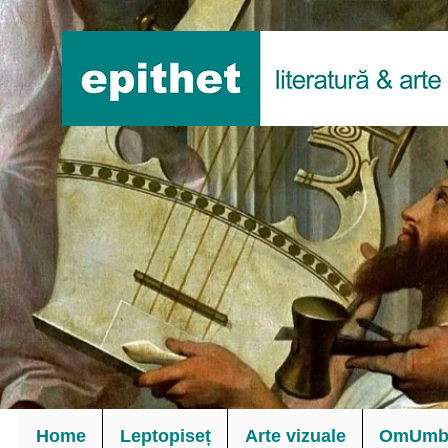
Home
Leptopiseț
Arte vizuale
OmUmbl