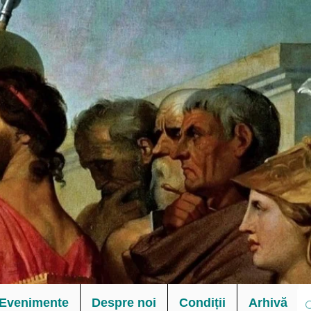
Evenimente
Despre noi
Condiții
Arhivă