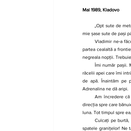
Mai 1989, Kladovo
	„
Opt sute de metr
mie şase sute de paşi p
	Vladimir ne‑a făcut o descriere tactică a locurilor, ne‑a desenat pe hârtie schema terenului de pe 
partea cealaltă a fronti
negreala nopţii. Trebuie
	Îmi număr paşii. Mă concentrez să îi fac egali, să ridic piciorul şi să‑l cobor fără să dau importanţă 
răcelii apei care îmi int
de apă. Înaintăm pe p
Adrenalina ne dă aripi.
	Am încredere că Dumnezeu e cu mine şi că îmi va arăta calea. Iau conducerea şi dau în şoaptă 
direcţia spre care bănui
luna. Tot timpul spre ea
	Culcaţi pe burtă, ne unduim ca şerpii pe pământul zgrunţuros, pe coate şi pe coapse. Viermii din 
spatele graniţelor! Ne 