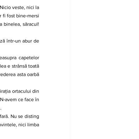
 fi fost bine‑mersi 
 binelea, săracul! 
ea e strânsă toată 
rederea asta oarbă 
 N‑avem ce face în 
.
intele, nici limba 