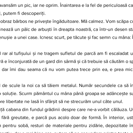
 avansăm un pic, iar ne oprim. Înaintarea e la fel de periculoasă ca
ul, putem fi descoperiţi.
n obraz bărbos ne priveşte îngăduitoare. Mă calmez. Vom scăpa c
enuşie a unei case. Icnesc scurt, pe tăcute şi fac semn cu mâna:
ră e înconjurată de un gard din sârmă şi că trebuie să căutăm o s
o soluţie. Scurm pământul cu mâna până groapa se adânceşte su
re libertate ne lasă în sfârşit să ne strecurăm unul câte unul.
 fără greutate, e parcă pus acolo doar de formă. În interior, ust
n pentru sobă, resturi de materiale pentru zidărie, depozitate î