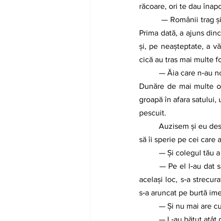
răcoare, ori te dau îna
	 — Românii trag şi fără somaţie, mi‑a povestit mie un coleg care a fugit de două ori, intervine Dorin. 
Prima dată, a ajuns dinc
şi, pe neaşteptate, a vă
cică au tras mai multe f
	— Ăia care n‑au noroc putrezesc acolo în apă, reia Toma. Pare‑se că sătenii din Kladovo ar fi scos din 
Dunăre de mai multe ori
groapă în afara satului,
pescuit.
	Auzisem şi eu despre cimitirul fugarilor fără nume. Credeam că e o legendă inventată de securişti ca 
să îi sperie pe cei care a
	— Şi colegul tău a
	— Pe el l‑au dat sârbii înapoi a doua zi. A făcut închisoare şi, după ce a ieşit, a fugit iar, dar nu prin 
acelaşi loc, s‑a strecur
s‑a aruncat pe burtă imed
	— Şi nu mai are c
	— L‑au bătut atât 