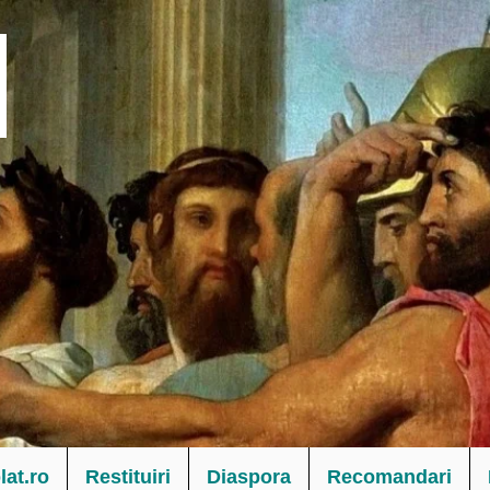
at.ro
Restituiri
Diaspora
Recomandari