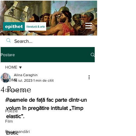
Postare
HOME
Alina Caraghin
HOME
14 iul. 2023
1 min de citit
4 Poeme
Despre noi
Poemele de față fac parte dintr-un 
Proză
volum în pregătire intitulat „Timp 
Poezie
elastic”.
Film
Recomandări
Erotic