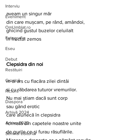
Interviu
aveam un singur măr
Eveniment
din care mușcam, pe rând, amândoi,
OmUmblat.ro
ghicind gustul buzelor celuilalt
Fotografie
în fructul zemos
Eseu
Debut
Clepsidra din noi
Restituiri
Cronică
m-ai ars cu flacăra zilei dintâi
și cu răbdarea tuturor vremurilor.
Pictură
Nu mai știam dacă sunt corp
Diaspora
sau gând erotic
Arhivă 2024
care alunecă în clepsidra
Arhiva 2023
formată din capetele noastre unite
de gurile ce-și furau răsuflările.
Semnal editorial