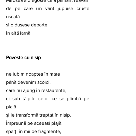
Mirosea a dragoste ca a pământ reavăn
de pe care un vânt jupuise crusta 
uscată
și o dusese departe
în altă iarnă.
Poveste cu nisip
ne iubim noaptea în mare
până devenim scoici,
care nu ajung în restaurante,
ci sub tălpile celor ce se plimbă pe 
plajă
și le transformă treptat în nisip.
Împreună pe aceeași plajă,
sparți în mii de fragmente,