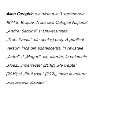
Alina Caraghin
 s-a născut la 3 septembrie 
1974 în Brașov. A absolvit Colegiul Național 
„Andrei Șaguna” și Universitatea 
„Transilvania”, din același oraș. A publicat 
versuri, încă din adolescență, în revistele 
„Astra” și „Muguri”, iar, ulterior, în volumele 
„Poezii imperfecte” (2018), „Pe trepte” 
(2019) și „Firul roșu” (2021), toate la editura 
brașoveană „Creator”. 
Poezie
Arhiva 2023