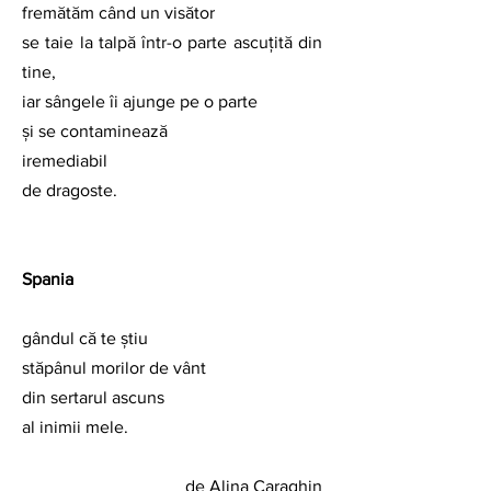
fremătăm când un visător
se taie la talpă într-o parte ascuțită din 
tine,
iar sângele îi ajunge pe o parte
și se contaminează
iremediabil
de dragoste.
Spania
gândul că te știu
stăpânul morilor de vânt
din sertarul ascuns
al inimii mele.
de Alina Caraghin