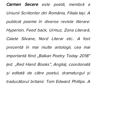
Carmen Secere
 este poetă, membră a 
Uniunii Scriitorilor din România, Filiala Iași. A 
publicat poeme în diverse reviste literare: 
Hyperion, Feed back, Urmuz, Zona Literară, 
Caiete Silvane, Nord Literar etc.. A fost 
prezentă în mai multe antologii, cea mai 
importantă fiind „Balkan Poetry Today 2018” 
(ed. „Red Hand Books”, Anglia), coordonată 
și editată de către poetul, dramaturgul și 
traducătorul britanic Tom Edward Phillips. A 
debutat cu volumul „aproape fericiți” (2018) 
pentru care a primit premiul „Horațiu Ioan 
Lașcu” al filialei Iași a Uniunii Scriitorilor din 
România. A mai publicat: „mon amour ma 
tristesse/ întâmplări de viață în est” (cu o 
prefață de Angela Furtună, Ed. Vinea, 2019), 