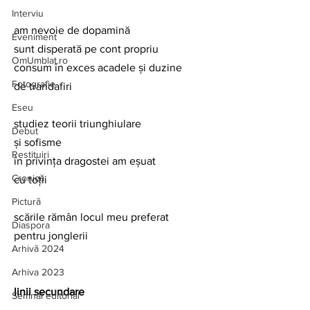
Interviu
am nevoie de dopamină
Eveniment
sunt disperată pe cont propriu
OmUmblat.ro
consum în exces acadele și duzine 
Fotografie
de trandafiri
Eseu
studiez teorii triunghiulare
Debut
și sofisme
Restituiri
în privința dragostei am eșuat
Cronică
cu toții
Pictură
scările rămân locul meu preferat
Diaspora
pentru jonglerii
Arhivă 2024
Arhiva 2023
linii secundare
Semnal editorial