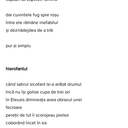
dar cuvintele fug spre roşu
între ele rămâne inefabilul
şi deznădejdea de a trăi
pur şi simplu
hierofantul
când satirul sicofant le-a arătat drumul
încă nu îşi golise cupa de trei ori
în Eleusis dimineaţa avea obrazul unei 
fecioare
pereţii de lut îi scorojeau pielea 
coborând încet în ea