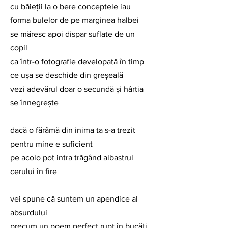
cu băieţii la o bere conceptele iau 
forma bulelor de pe marginea halbei
se măresc apoi dispar suflate de un 
copil
ca într-o fotografie developată în timp 
ce uşa se deschide din greşeală
vezi adevărul doar o secundă şi hârtia 
se înnegreşte
dacă o fărâmă din inima ta s-a trezit 
pentru mine e suficient
pe acolo pot intra trăgând albastrul 
cerului în fire
vei spune că suntem un apendice al 
absurdului
precum un poem perfect rupt în bucăţi 