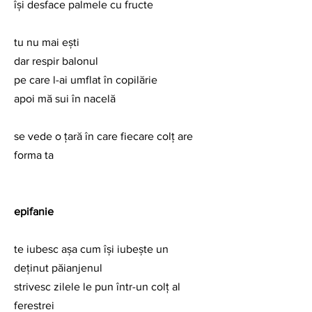
îşi desface palmele cu fructe
tu nu mai eşti
dar respir balonul
pe care l-ai umflat în copilărie
apoi mă sui în nacelă
se vede o ţară în care fiecare colţ are 
forma ta
epifanie
te iubesc aşa cum îşi iubeşte un 
deţinut păianjenul
strivesc zilele le pun într-un colţ al 
ferestrei