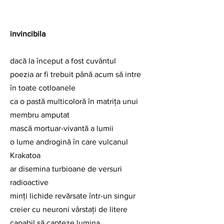
invincibila
dacă la început a fost cuvântul
poezia ar fi trebuit până acum să intre 
în toate cotloanele
ca o pastă multicoloră în matriţa unui 
membru amputat
mască mortuar-vivantă a lumii
o lume androgină în care vulcanul 
Krakatoa
ar disemina turbioane de versuri 
radioactive
minţi lichide revărsate într-un singur 
creier cu neuroni vârstaţi de litere
capabil să capteze lumina