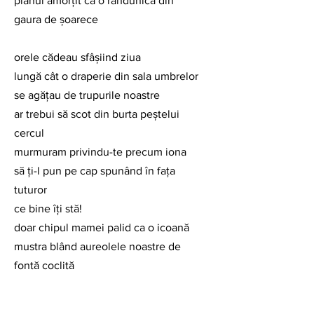
pianul amorţit ca o rândunică din 
gaura de şoarece
orele cădeau sfâşiind ziua
lungă cât o draperie din sala umbrelor
se agăţau de trupurile noastre
ar trebui să scot din burta peştelui 
cercul
murmuram privindu-te precum iona
să ţi-l pun pe cap spunând în faţa 
tuturor
ce bine îţi stă!
doar chipul mamei palid ca o icoană
mustra blând aureolele noastre de 
fontă coclită