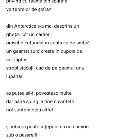
privind cu teamă din spatele 
vertebrelor de şofran
din Antarctica s-a mai desprins un 
gheţar cât un cartier
oraşul e cufundat în ceaţa ca de ambră
un geamăt surd creşte în cupola de 
aer lăptos
stropi stacojii cad de pe geamul unui 
lupanar
aş putea să-ţi povestesc multe
dar până ajung la tine cuvintele
noi suntem deja altfel
şi iubirea poate înţepeni ca un camion 
sub o pasarelă