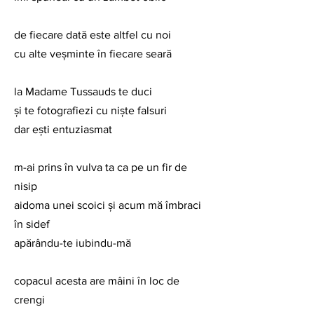
de fiecare dată este altfel cu noi
cu alte veşminte în fiecare seară
la Madame Tussauds te duci
şi te fotografiezi cu nişte falsuri
dar eşti entuziasmat
m-ai prins în vulva ta ca pe un fir de 
nisip
aidoma unei scoici şi acum mă îmbraci 
în sidef
apărându-te iubindu-mă
copacul acesta are mâini în loc de 
crengi