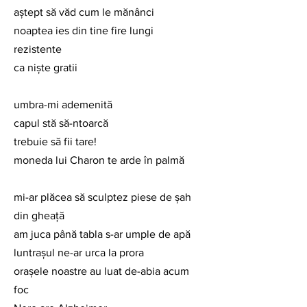
aştept să văd cum le mănânci
noaptea ies din tine fire lungi 
rezistente
ca nişte gratii
umbra-mi ademenită
capul stă să-ntoarcă
trebuie să fii tare!
moneda lui Charon te arde în palmă
mi-ar plăcea să sculptez piese de şah 
din gheaţă
am juca până tabla s-ar umple de apă
luntraşul ne-ar urca la prora
oraşele noastre au luat de-abia acum 
foc