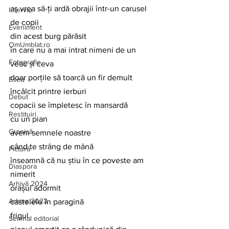
aş vrea să-ţi ardă obrajii într-un carusel 
Interviu
de copii
Eveniment
din acest burg părăsit
OmUmblat.ro
în care nu a mai intrat nimeni de un 
Fotografie
veac şi ceva
doar porţile să toarcă un fir demult 
Eseu
încâlcit printre ierburi
Debut
copacii se împletesc în mansardă
Restituiri
cu un pian
Cronică
avem semnele noastre
când te strâng de mână
Pictură
înseamnă că nu ştiu în ce poveste am 
Diaspora
nimerit
Arhivă 2024
oraşul adormit
Arhiva 2023
castelele în paragină
frigul
Semnal editorial