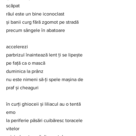
scăpat
răul este un bine iconoclast
şi banii curg fără zgomot pe stradă 
precum sângele în abatoare
accelerezi
parbrizul înaintează lent ţi se lipeşte 
pe faţă ca o mască
duminica la prânz
nu este nimeni să-ţi spele maşina de 
praf şi cheaguri
în curţi ghioceii şi liliacul au o tentă 
emo
la periferie păsări cuibăresc toracele 
vitelor