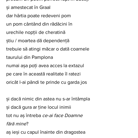
şi amestecat în Graal
dar hârtia poate redeveni pom
un pom cântând din rădăcini în 
urechile nopţii de cheratină
ştiu / moartea dă dependenţă
trebuie să atingi măcar o dată coarnele 
taurului din Pamplona
numai aşa poţi avea acces la extazul 
pe care în această realitate îl ratezi
oricât l-ai pândi te prinde cu garda jos
şi dacă nimic din astea nu s-ar întâmpla
şi dacă gura ar ţine locul inimii
tot nu aş întreba 
ce-ai face Doamne 
fără mine
?
aş ieşi cu capul înainte din dragostea 