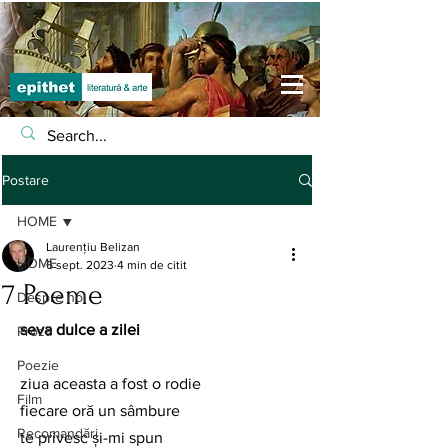
Postare
HOME
Laurențiu Belizan
HOME
6 sept. 2023
4 min de citit
7 Poeme
Despre noi
seva dulce a zilei
Proză
Poezie
ziua aceasta a fost o rodie
Film
fiecare oră un sâmbure
Recomandări
te privesc şi-mi spun