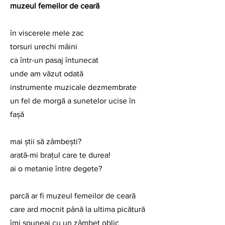
muzeul femeilor de ceară
în viscerele mele zac
torsuri urechi mâini
ca într-un pasaj întunecat
unde am văzut odată
instrumente muzicale dezmembrate
un fel de morgă a sunetelor ucise în 
faşă
mai ştii să zâmbeşti?
arată-mi braţul care te durea!
ai o metanie între degete?
parcă ar fi muzeul femeilor de ceară
care ard mocnit până la ultima picătură
îmi spuneai cu un zâmbet oblic